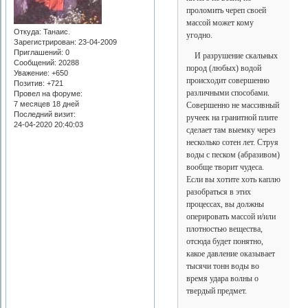
проломить череп своей
массой может кому
Откуда:
Танаис.
угодно.
Зарегистрирован
: 23-04-2009
Приглашений:
0
И разрушение скальных
Сообщений:
20288
пород (любых) водой
Уважение:
+650
происходит совершенно
Позитив:
+721
различными способами.
Провел на форуме:
7 месяцев 18 дней
Совершенно не массивный
Последний визит:
ручеек на гранитной плите
24-04-2020 20:40:03
сделает там выемку через
несколько сотен лет. Струя
воды с песком (абразивом)
вообще творит чудеса.
Если вы хотите хоть каплю
разобраться в этих
процессах, вы должны
оперировать массой и/или
плотностью вещества,
отсюда будет понятно,
какое давление оказывает
тысячи тонн воды во
время удара волны о
твердый предмет.