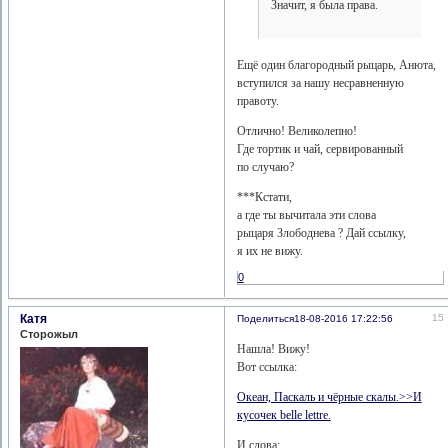
Значит, я была права.
Ещё один благородный рыцарь, Анюта,
вступился за нашу несравненную
правоту.
Отлично! Великолепно!
Где тортик и чай, сервированный
по случаю?
***Кстати,
а где ты вычитала эти слова
рыцаря Злободнева ? Дай ссылку,
я их не вижу.
0
Катя
15
Поделиться
18-08-2016 17:22:56
Сторожыл
Нашла! Вижу!
Вот ссылка:
Океан, Паскаль и чёрные скалы.>>И
кусочек belle lettre.
И слова: