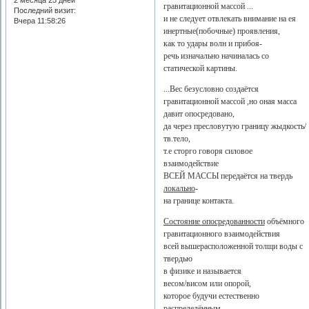
2 месяца 25 дней
гравитационной массой ...
Последний визит:
и не следует отвлекать внимание на ея
Вчера 11:58:26
инертные(побочные) проявления,
как то удары волн и прибоя-
речь изначально начиналась со
статической картины.
...Вес безусловно создаётся
гравитационной массой ,но оная масса
давит опосредовано,
да через пресловутую границу жыдкость/
тв.тело,
т.е сторго говоря силовое
взаимодействие
ВСЕЙ МАССЫ передаётся на твердь
локально
-
на границе контакта.
Состояние опосредованности
объёмного
гравитационного взаимодействия
всей вышерасположенной толщи воды с
твердью
в физике и называется
весом/висом или опорой,
которое будучи естественно
распределённым,