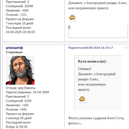
Приглашений:
0
Докажите, о благородный рыцарь Алекс,
Сообщений:
20288
мою несравненную правоту.
Уважение:
+650
Позитив:
+721
Провел на форуме:
7 месяцев 18 дней
0
Последний визит:
24-04-2020 20:40:03
алехантф
11
Поделиться
18-08-2016 16:25:17
Сторожыл
Катя написал(а):
Опаньки!
Докажите, о благородный
рыцарь Алекс,
мою несравненную
Откуда:
geg Европы
правоту.
Зарегистрирован
: 24-04-2009
Приглашений:
0
Сообщений:
6159
Уважение:
+192
Позитив:
+433
Провел на форуме:
Физтех,матушка сударыня Кати-Густа,
2 месяца 25 дней
Последний визит:
физтех-с...
Вчера 11:58:26