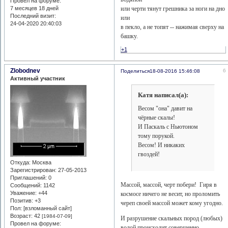
Провел на форуме:
7 месяцев 18 дней
или черти тянут грешника за ноги на дно
Последний визит:
или
24-04-2020 20:40:03
в пекло, а не топят -- нажимая сверху на
башку.
+1
Zlobodnev
6
Поделиться
18-08-2016 15:46:08
Активный участник
Катя написал(а):
Весом "она" давит на
чёрные скалы!
И Паскаль с Ньютоном
тому порукой.
Весом! И никаких
гвоздей!
Откуда:
Москва
Зарегистрирован
: 27-05-2013
Приглашений:
0
Массой, массой, черт побери! Гиря в
Сообщений:
1142
Уважение:
+44
космосе ничего не весит, но проломить
Позитив:
+3
череп своей массой может кому угодно.
Пол: [взломанный сайт]
Возраст:
42
[1984-07-09]
И разрушение скальных пород (любых)
Провел на форуме:
водой происходит совершенно