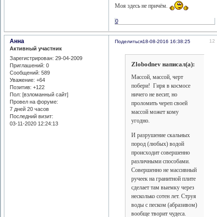
Моя здесь не причём.
0
Анна
12
Поделиться
18-08-2016 16:38:25
Активный участник
Зарегистрирован
: 29-04-2009
Zlobodnev написал(а):
Приглашений:
0
Сообщений:
589
Массой, массой, черт
Уважение:
+64
побери! Гиря в космосе
Позитив:
+122
ничего не весит, но
Пол: [взломанный сайт]
Провел на форуме:
проломить череп своей
7 дней 20 часов
массой может кому
Последний визит:
угодно.
03-11-2020 12:24:13
И разрушение скальных
пород (любых) водой
происходит совершенно
различными способами.
Совершенно не массивный
ручеек на гранитной плите
сделает там выемку через
несколько сотен лет. Струя
воды с песком (абразивом)
вообще творит чудеса.