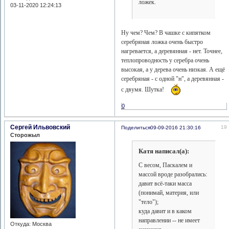
ложек.
03-11-2020 12:24:13
Ну чем? Чем? В чашке с кипятком
серебряная ложка очень быстро
нагревается, а деревянная - нет. Точнее,
теплопроводность у серебра очень
высокая, а у дерева очень низкая. А ещё
серебряная - с одной "н", а деревянная -
с двумя. Шутка!
0
Сергей Ильвовский
19
Поделиться
09-09-2016 21:30:16
Сторожыл
Катя написал(а):
С весом, Паскалем и
массой вроде разобрались:
давит всё-таки масса
(понимай, материя, или
"тело");
куда давит и в каком
направлении -- не имеет
Откуда:
Москва