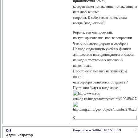
притяжения
Земли,
которая тянет только вниз, только вниз, а
не в любые иные
стороны. К себе Земля тянет, а она
всегда "под ногами".
Короче, это мы проехали,
но тут нарисовались новые вопросики.
Чем отличаются дерево и серебро ?
Не надо сюда тянуть учебник физики
для шестого или одиннадцотого класса,
не надо и трёхтомник вузовский
вспоминать.
Просто основываясь на житейском
опыте:
чем серебро отличается от дерева ?
Пусть они будут в виде ложек.
0
bis
17
Поделиться
09-09-2016 15:55:53
Администратор