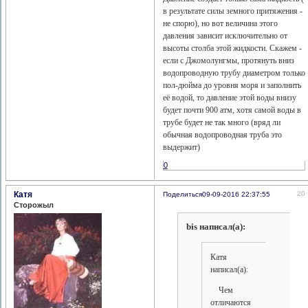
в результате силы земного притяжения -
не спорю), но вот величина этого
давления зависит исключительно от
высоты столба этой жидкости. Скажем -
если с Джомолунгмы, протянуть вниз
водопроводную трубу диаметром только
пол-дюйма до уровня моря и заполнить
её водой, то давление этой воды внизу
будет почти 900 атм, хотя самой воды в
трубе будет не так много (вряд ли
обычная водопроводная труба это
выдержит)
0
Катя
20
Поделиться
09-09-2016 22:37:55
Сторожыл
bis написал(а):
Катя
написал(а):
Чем
отличаются