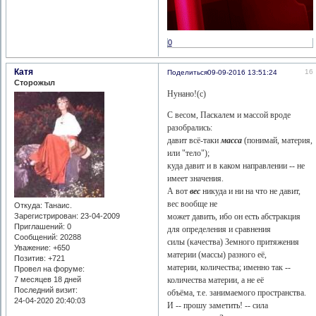
0
Катя
16
Поделиться
09-09-2016 13:51:24
Сторожыл
Нунано!(с)
С весом, Паскалем и массой вроде
разобрались:
давит всё-таки
масса
(понимай, материя,
или "тело");
куда давит и в каком направлении -- не
имеет значения.
А вот
вес
никуда и ни на что не давит,
вес вообще не
Откуда:
Танаис.
может давить, ибо он есть абстракция
Зарегистрирован
: 23-04-2009
Приглашений:
0
для определения и сравнения
Сообщений:
20288
силы (качества) Земного притяжения
Уважение:
+650
материи (массы) разного её,
Позитив:
+721
материи, количества; именно так --
Провел на форуме:
количества материи, а не её
7 месяцев 18 дней
Последний визит:
объёма, т.е. занимаемого пространства.
24-04-2020 20:40:03
И -- прошу заметить! -- сила