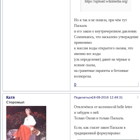
Но я так и не поняла, при чём тут
Паскаль
и его закон о внутричерепном давлении.
Сомневаюсь, что паскалево утверждение
применимо
к массам воды открытого океана, что
именно вес воды
(см.определение) давит на чёрные и
всякие скалы,
на гранитные парапеты и бетонные
волнорезы.
0
Катя
2
Поделиться
18-08-2016 12:49:31
Сторожыл
Отвлечёмся от колченогой belle lettre
и забудем о ней.
Только Океан и только Паскаль.
Если, как гласит закон Паскаля в
традиционной формулировке: