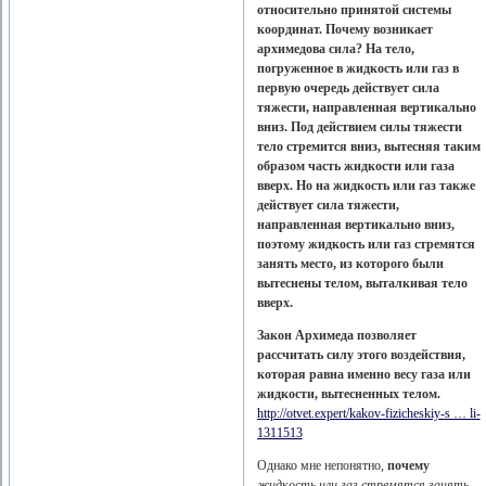
относительно принятой системы
координат. Почему возникает
архимедова сила? На тело,
погруженное в жидкость или газ в
первую очередь действует сила
тяжести, направленная вертикально
вниз. Под действием силы тяжести
тело стремится вниз, вытесняя таким
образом часть жидкости или газа
вверх. Но на жидкость или газ также
действует сила тяжести,
направленная вертикально вниз,
поэтому жидкость или газ стремятся
занять место, из которого были
вытеснены телом, выталкивая тело
вверх.
Закон Архимеда позволяет
рассчитать силу этого воздействия,
которая равна именно весу газа или
жидкости, вытесненных телом.
http://otvet.expert/kakov-fizicheskiy-s … li-
1311513
Однако мне непонятно,
почему
жидкость или газ стремятся занять