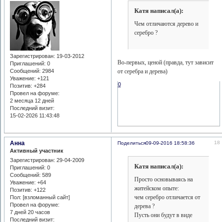
Катя написал(а):
Чем отличаются дерево и
серебро ?
Зарегистрирован
: 19-03-2012
Во-первых, ценой (правда, тут зависит
Приглашений:
0
от серебра и дерева)
Сообщений:
2984
Уважение:
+121
0
Позитив:
+284
Провел на форуме:
2 месяца 12 дней
Последний визит:
15-02-2026 11:43:48
Анна
18
Поделиться
09-09-2016 18:58:36
Активный участник
Зарегистрирован
: 29-04-2009
Катя написал(а):
Приглашений:
0
Сообщений:
589
Просто основываясь на
Уважение:
+64
житейском опыте:
Позитив:
+122
чем серебро отличается от
Пол: [взломанный сайт]
Провел на форуме:
дерева ?
7 дней 20 часов
Пусть они будут в виде
Последний визит: