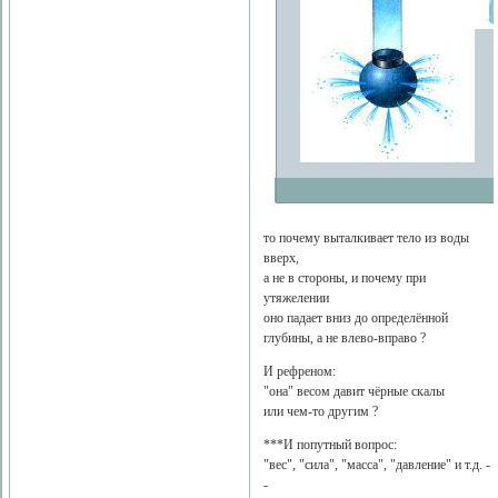
то почему выталкивает тело из воды
вверх,
а не в стороны, и почему при
утяжелении
оно падает вниз до определённой
глубины, а не влево-вправо ?
И рефреном:
"она" весом давит чёрные скалы
или чем-то другим ?
***И попутный вопрос:
"вес", "сила", "масса", "давление" и т.д. -
-