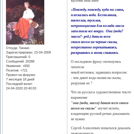
Кусочек belle lettre:
«Повсюду, повсюду, куда ни глянь,
плескалась вода. Безмолвная,
тяжелая, тусклая,
непроницаемая для взгляда масса
заполняла все вокруг. Она (вода?
масса?- ред.) давила всем
своим весом на черные скалы,
непрестанно перекатываясь,
Откуда:
Танаис.
раскрываясь и вновь смыкаясь.
Зарегистрирован
: 23-04-2009
Приглашений:
0
О последнюю фразу споткнулись
Сообщений:
20288
Уважение:
+650
читатели
Позитив:
+721
некой нетленки, задавшись вопросом:
Провел на форуме:
- чем давит вода океана на скалы,
7 месяцев 18 дней
разрушая их ?
Последний визит:
24-04-2020 20:40:03
Что по-русски в художественном тексте
выражение
"она (вода, масса) давит всем своим
весом на скалы"
звучит нелепо,
владеющим русской речью доказывать
не нужно.
Сергей Алексеевич попытался доказать
правомочность