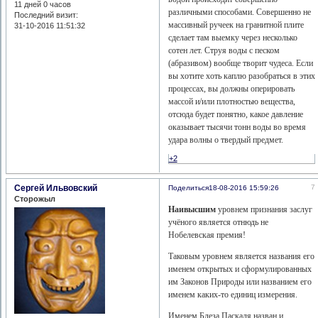
11 дней 0 часов
различными способами. Совершенно не
Последний визит:
массивный ручеек на гранитной плите
31-10-2016 11:51:32
сделает там выемку через несколько
сотен лет. Струя воды с песком
(абразивом) вообще творит чудеса. Если
вы хотите хоть каплю разобраться в этих
процессах, вы должны оперировать
массой и/или плотностью вещества,
отсюда будет понятно, какое давление
оказывает тысячи тонн воды во время
удара волны о твердый предмет.
+2
Сергей Ильвовский
7
Поделиться
18-08-2016 15:59:26
Сторожыл
Наивысшим
уровнем признания заслуг
учёного является отнюдь не
Нобелевская премия!
Таковым уровнем является названия его
именем открытых и сформулированных
им Законов Природы или названием его
именем каких-то единиц измерения.
Именем Блеза Паскаля назван и