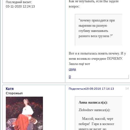
Как не впутывать, если Вы задали
Последний визит:
вопрос:
03-11-2020 12:24:13
"почему приходится при
нырянии на разную
глубину навешивать
разного веса грузила ?"
Вот и я попыталась понять почему. И у
меня возникло очередное ПОЧЕМУ.
Зашла ещё вот
сюда
.
0
Катя
14
Поделиться
18-08-2016 17:14:13
Сторожыл
Анна написал(а):
Zlobodnev написал(а):
Массой, массой, черт
побери! Гиря в космосе
ничего не весит, но