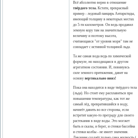
Всё абсолютно верно в отношение
твёрдого тела.
Кстати, прекрасный
пример - ледовый панцирь Антарктиды,
имеющий толщину в некоторых местах
до 5-ти километров. Он ведь продавил
земную кору там на значительную
величину и поэтому высота,
считающаяся "от уровня моря" там не
совпадает с истинной толщиной льда.
Та же самая вода ведь по химической
формуле, но находящаяся в другом
агрегатном состоянии. И, повинуясь
силе земного притяжения, давит на
основу
вертикально вниз!
Пока она находится в виде твёрдого тела
(льда). Но стоит ему расплавиться при
повышении температуры, как тот же
самый лёд, превратившийся в воду,
начнеёт давить во все стороны, если
встретит какую-то преграду для своего
растекания в виде воды. Это могжет
быть и скалы, и берег, и стенки бассейна
и стенки колбы - не имеет значения.
Давление создаёт только сама жидкость (