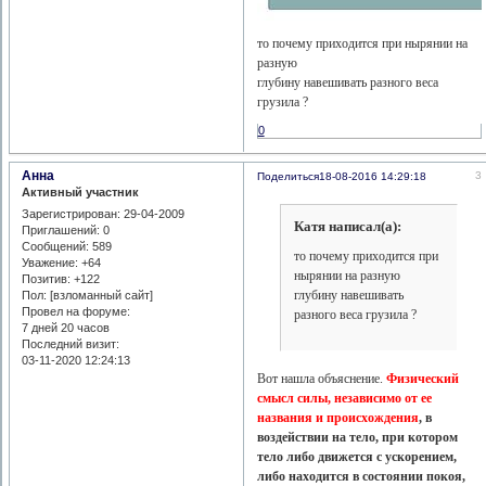
то почему приходится при нырянии на
разную
глубину навешивать разного веса
грузила ?
0
Анна
3
Поделиться
18-08-2016 14:29:18
Активный участник
Зарегистрирован
: 29-04-2009
Катя написал(а):
Приглашений:
0
Сообщений:
589
то почему приходится при
Уважение:
+64
нырянии на разную
Позитив:
+122
глубину навешивать
Пол: [взломанный сайт]
Провел на форуме:
разного веса грузила ?
7 дней 20 часов
Последний визит:
03-11-2020 12:24:13
Вот нашла объяснение.
Физический
смысл силы, независимо от ее
названия и происхождения
, в
воздействии на тело, при котором
тело либо движется с ускорением,
либо находится в состоянии покоя,