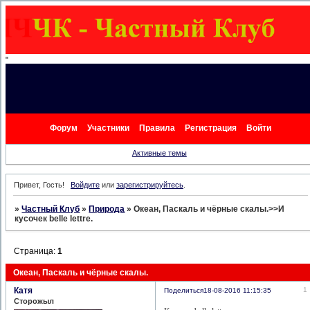
"
Форум
Участники
Правила
Регистрация
Войти
Активные темы
Привет, Гость!
Войдите
или
зарегистрируйтесь
.
»
Частный Клуб
»
Природа
»
Океан, Паскаль и чёрные скалы.>>И
кусочек belle lettre.
Страница:
1
Океан, Паскаль и чёрные скалы.
Катя
1
Поделиться
18-08-2016 11:15:35
Сторожыл