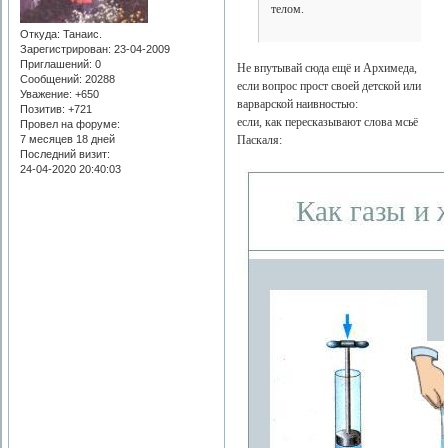
телом.
Откуда:
Танаис.
Зарегистрирован
: 23-04-2009
Приглашений:
0
Не впутывай сюда ещё и Архимеда,
Сообщений:
20288
если вопрос прост своей детской или
Уважение:
+650
варварской наивностью:
Позитив:
+721
если, как пересказывают слова мсьё
Провел на форуме:
7 месяцев 18 дней
Паскаля:
Последний визит:
24-04-2020 20:40:03