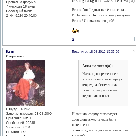
Провел на форуме:
7 месяцев 18 дней
Весом "она" давит на чёрные скалы!
Последний визит:
И Паскаль с Ньютоном тому порукой.
24-04-2020 20:40:03
Весом! И никаких гвоздей!
)
0
Катя
5
Поделиться
18-08-2016 15:35:09
Сторожыл
Анна написал(а):
На тело, погруженное в
жидкость или газ в первую
очередь действует сила
тяжести, направленная
вертикально вниз.
Откуда:
Танаис.
Зарегистрирован
: 23-04-2009
И таки да, сверху вниз падает,
Приглашений:
0
хотя сила тяжести, если быть
Сообщений:
20288
совершенно
Уважение:
+650
точными, действует снизу вверх, как
Позитив:
+721
водяной