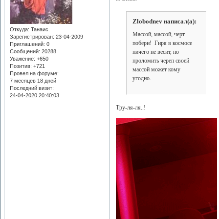
Zlobodnev написал(а):
Откуда:
Танаис.
Массой, массой, черт
Зарегистрирован
: 23-04-2009
побери! Гиря в космосе
Приглашений:
0
Сообщений:
20288
ничего не весит, но
Уважение:
+650
проломить череп своей
Позитив:
+721
массой может кому
Провел на форуме:
угодно.
7 месяцев 18 дней
Последний визит:
24-04-2020 20:40:03
Тру-ля-ля..!