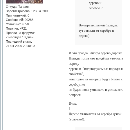
дерево и
Откуда:
Танаис.
серебро ?
Зарегистрирован
: 23-04-2009
Приглашений:
0
Сообщений:
20288
Уважение:
+650
Во-первых, ценой (правда,
Позитив:
+721
тут зависит от серебра и
Провел на форуме:
дерева)
7 месяцев 18 дней
Последний визит:
24-04-2020 20:40:03
И это правда. Иногда дерево дороже.
Правда, тогда нам придётся уточнять
породу
дерева и "индивидуальные породные
свойства",
некоторые из которых будут ближе к
серебру, но
не будем пока умножать и усложнять
вопросы.
Итак.
1.
Дерево утличается от серебра ценой
(условно!).