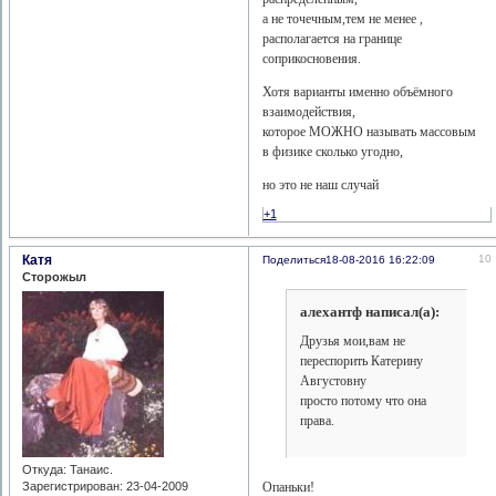
а не точечным,тем не менее ,
располагается на границе
соприкосновения.
Хотя варианты именно объёмного
взаимодействия,
которое МОЖНО называть массовым
в физике сколько угодно,
но это не наш случай
+1
Катя
10
Поделиться
18-08-2016 16:22:09
Сторожыл
алехантф написал(а):
Друзья мои,вам не
переспорить Катерину
Августовну
просто потому что она
права.
Откуда:
Танаис.
Зарегистрирован
: 23-04-2009
Опаньки!