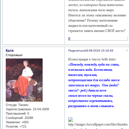
место, из которого были вытеснены
телом, выталкивая тело вверх.
Имеется ли этому описанному явлению
объяснение? Почему вытесненная
жидкость или вытесненный газ
стремятся занять именно СВОЁ место?
0
Катя
4
Поделиться
18-08-2016 15:18:49
Сторожыл
Иллюстрация к тексту belle lettre:
«Повсюду, повсюду, куда ни глянь,
плескалась вода. Безмолвная,
тяжелая, тусклая,
непроницаемая для взгляда масса
заполняла все вокруг. Она (вода?
масса?- ред.) давила всем
своим весом на черные скалы,
непрестанно перекатываясь,
Откуда:
Танаис.
раскрываясь и вновь смыкаясь.
Зарегистрирован
: 23-04-2009
Приглашений:
0
Сообщений:
20288
Уважение:
+650
Позитив:
+721