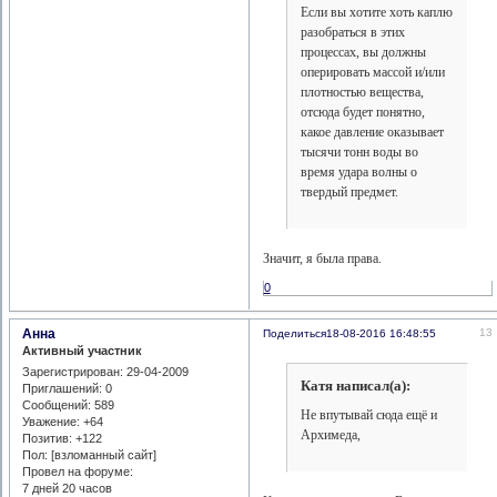
Если вы хотите хоть каплю
разобраться в этих
процессах, вы должны
оперировать массой и/или
плотностью вещества,
отсюда будет понятно,
какое давление оказывает
тысячи тонн воды во
время удара волны о
твердый предмет.
Значит, я была права.
0
Анна
13
Поделиться
18-08-2016 16:48:55
Активный участник
Зарегистрирован
: 29-04-2009
Катя написал(а):
Приглашений:
0
Сообщений:
589
Не впутывай сюда ещё и
Уважение:
+64
Архимеда,
Позитив:
+122
Пол: [взломанный сайт]
Провел на форуме:
7 дней 20 часов