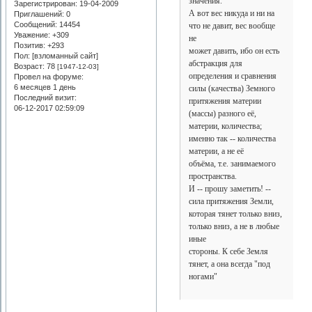
значения.
Зарегистрирован
: 19-04-2009
А вот вес никуда и ни на
Приглашений:
0
Сообщений:
14454
что не давит, вес вообще
Уважение:
+309
не
Позитив:
+293
может давить, ибо он есть
Пол: [взломанный сайт]
абстракция для
Возраст:
78
[1947-12-03]
определения и сравнения
Провел на форуме:
6 месяцев 1 день
силы (качества) Земного
Последний визит:
притяжения материи
06-12-2017 02:59:09
(массы) разного её,
материи, количества;
именно так -- количества
материи, а не её
объёма, т.е. занимаемого
пространства.
И -- прошу заметить! --
сила притяжения Земли,
которая тянет только вниз,
только вниз, а не в любые
иные
стороны. К себе Земля
тянет, а она всегда "под
ногами"