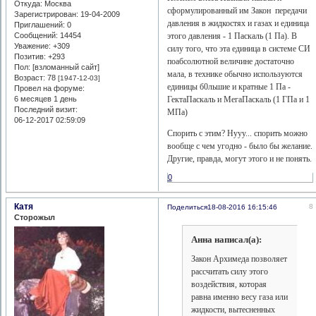
Откуда:
Москва
сформулированный им Закон передачи
Зарегистрирован
: 19-04-2009
давления в жидкостях и газах и единица
Приглашений:
0
этого давления - 1 Паскаль (1 Па). В
Сообщений:
14454
Уважение:
+309
силу того, что эта единица в системе СИ
Позитив:
+293
поабсолютной величине достаточно
Пол: [взломанный сайт]
мала, в технике обычно используются
Возраст:
78
[1947-12-03]
единицы б0льшие и кратные 1 Па -
Провел на форуме:
ГектаПаскаль и МегаПаскаль (1 ГПа и 1
6 месяцев 1 день
Последний визит:
МПа)
06-12-2017 02:59:09
Спорить с этим? Нууу... спорить можно
вообще с чем угодно - было бы желание.
Другие, правда, могут этого и не понять.
0
Катя
8
Поделиться
18-08-2016 16:15:46
Сторожыл
Анна написал(а):
Закон Архимеда позволяет
рассчитать силу этого
воздействия, которая
равна именно весу газа или
жидкости, вытесненных