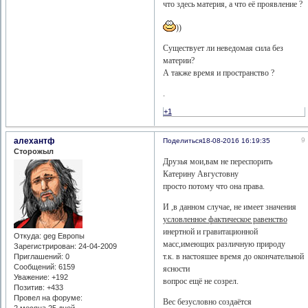
что здесь материя, а что её проявление ?
))
Существует ли неведомая сила без
материи?
А также время и пространство ?
.
+1
алехантф
9
Поделиться
18-08-2016 16:19:35
Сторожыл
Друзья мои,вам не переспорить
Катерину Августовну
просто потому что она права.
И ,в данном случае, не имеет значения
условленное фактическое равенство
инертной и гравитационной
Откуда:
geg Европы
масс,имеющих различную природу
Зарегистрирован
: 24-04-2009
т.к. в настояшее время до окончательной
Приглашений:
0
Сообщений:
6159
ясности
Уважение:
+192
вопрос ещё не созрел.
Позитив:
+433
Провел на форуме:
Вес безусловно создаётся