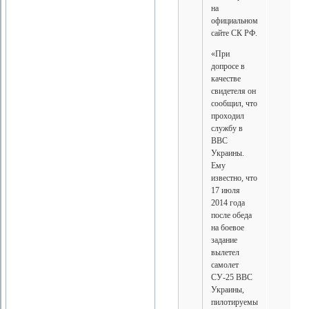
на
официальном
сайте СК РФ.
«При
допросе в
качестве
свидетеля он
сообщил, что
проходил
службу в
ВВС
Украины.
Ему
известно, что
17 июля
2014 года
после обеда
на боевое
задание
вылетел
самолет
СУ-25 ВВС
Украины,
пилотируемый