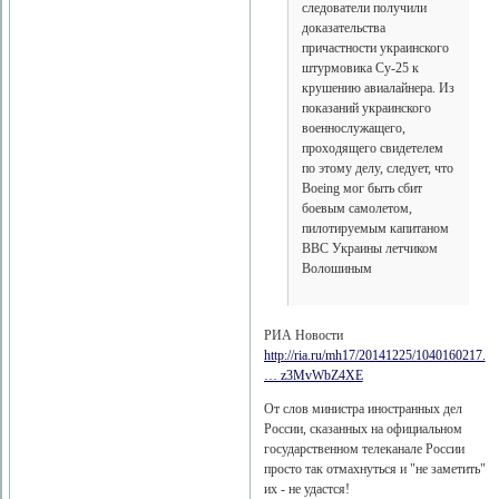
следователи получили
доказательства
причастности украинского
штурмовика Су-25 к
крушению авиалайнера. Из
показаний украинского
военнослужащего,
проходящего свидетелем
по этому делу, следует, что
Boeing мог быть сбит
боевым самолетом,
пилотируемым капитаном
ВВС Украины летчиком
Волошиным
РИА Новости
http://ria.ru/mh17/20141225/1040160217.
… z3MvWbZ4XE
От слов министра иностранных дел
России, сказанных на официальном
государственном телеканале России
просто так отмахнуться и "не заметить"
их - не удастся!