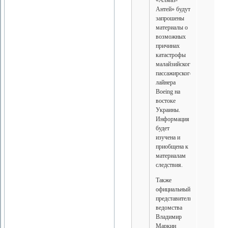
«Алмаз-
Антей» будут
запрошены
материалы о
возможных
причинах
катастрофы
малайзийского
пассажирского
лайнера
Boeing на
востоке
Украины.
Информация
будет
изучена и
приобщена к
материалам
следствия.
Также
официальный
представитель
ведомства
Владимир
Маркин