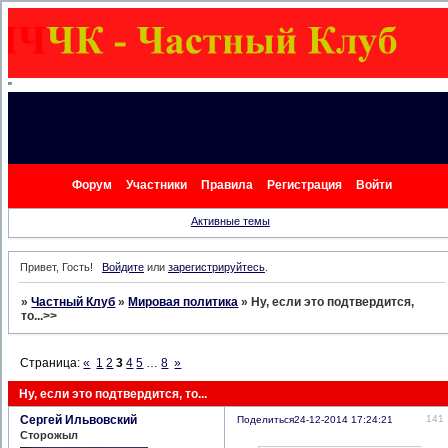
"
Форум
Участники
Правила
Регистрация
Войти
Активные темы
Привет, Гость!
Войдите
или
зарегистрируйтесь
.
»
Частный Клуб
»
Мировая политика
»
Ну, если это подтвердится,
то...>>
Страница:
«
1
2
3
4
5
…
8
»
Ну, если это подтвердится, то...
Сергей Ильвовский
141
Поделиться
24-12-2014 17:24:21
Сторожыл