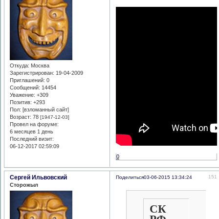
Откуда:
Москва
Зарегистрирован
: 19-04-2009
Приглашений:
0
Сообщений:
14454
Уважение:
+309
Позитив:
+293
Пол: [взломанный сайт]
Возраст:
78
[1947-12-03]
Провел на форуме:
6 месяцев 1 день
Последний визит:
06-12-2017 02:59:09
0
Сергей Ильвовский
151
Поделиться
03-06-2015 13:34:24
Сторожыл
СК