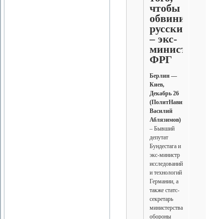
чтобы
обвинить
русских,
– экс-
министр
ФРГ
Берлин —
Киев,
Декабрь 26
(ПолитНавигатор,
Василий
Аблязимов)
– Бывший
депутат
Бундестага и
экс-министр
исследований
и технологий
Германии, а
также статс-
секретарь
министерства
обороны