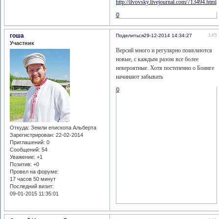
http://ilvovsky.livejournal.com/713494.html
0
гоша
145
Поделиться
29-12-2014 14:34:27
Участник
Версий много и регулярно появляются
новые, с каждым разом все более
невероятные. Хотя постепенно о Боинге
начинают забывать
0
Откуда:
Земли епископа Альберта
Зарегистрирован
: 22-02-2014
Приглашений:
0
Сообщений:
54
Уважение:
+1
Позитив:
+0
Провел на форуме:
17 часов 50 минут
Последний визит:
09-01-2015 11:35:01