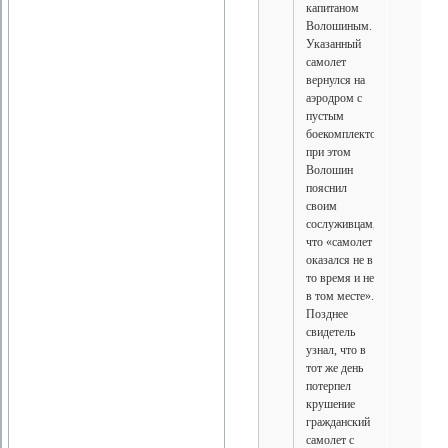
капитаном
Волошиным.
Указанный
самолет
вернулся на
аэродром с
пустым
боекомплектом,
при этом
Волошин
пояснил
своим
сослуживцам,
что «самолет
оказался не в
то время и не
в том месте».
Позднее
свидетель
узнал, что в
тот же день
потерпел
крушение
гражданский
самолет с