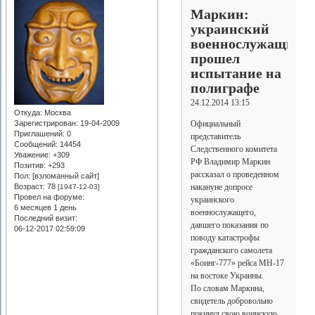
Маркин:
украинский
военнослужащий
прошел
испытание на
полиграфе
24.12.2014 13:15
Откуда:
Москва
Официальный
Зарегистрирован
: 19-04-2009
Приглашений:
0
представитель
Сообщений:
14454
Следственного комитета
Уважение:
+309
РФ Владимир Маркин
Позитив:
+293
рассказал о проведенном
Пол: [взломанный сайт]
накануне допросе
Возраст:
78
[1947-12-03]
Провел на форуме:
украинского
6 месяцев 1 день
военнослужащего,
Последний визит:
давшего показания по
06-12-2017 02:59:09
поводу катастрофы
гражданского самолета
«Боинг-777» рейса МН-17
на востоке Украины.
По словам Маркина,
свидетель добровольно
покинул свою воинскую