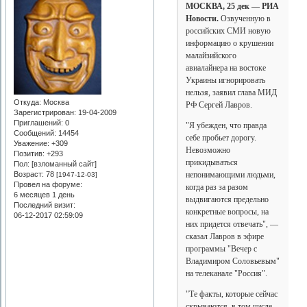
МОСКВА, 25 дек — РИА
Новости.
Озвученную в
российских СМИ новую
информацию о крушении
малайзийского
авиалайнера на востоке
Украины игнорировать
нельзя, заявил глава МИД
Откуда:
Москва
РФ Сергей Лавров.
Зарегистрирован
: 19-04-2009
Приглашений:
0
"Я убежден, что правда
Сообщений:
14454
себе пробьет дорогу.
Уважение:
+309
Невозможно
Позитив:
+293
прикидываться
Пол: [взломанный сайт]
непонимающими людьми,
Возраст:
78
[1947-12-03]
Провел на форуме:
когда раз за разом
6 месяцев 1 день
выдвигаются предельно
Последний визит:
конкретные вопросы, на
06-12-2017 02:59:09
них придется отвечать", —
сказал Лавров в эфире
программы "Вечер с
Владимиром Соловьевым"
на телеканале "Россия".
"Те факты, которые сейчас
скрываются, в том числе