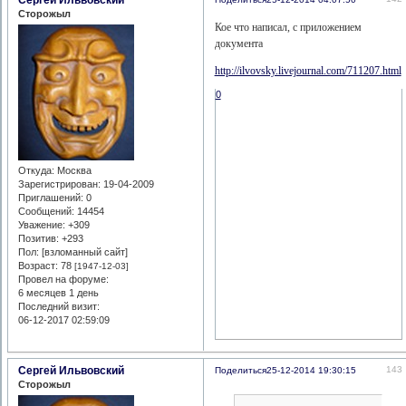
Сторожыл
Кое что написал, с приложением
документа
http://ilvovsky.livejournal.com/711207.html
0
Откуда:
Москва
Зарегистрирован
: 19-04-2009
Приглашений:
0
Сообщений:
14454
Уважение:
+309
Позитив:
+293
Пол: [взломанный сайт]
Возраст:
78
[1947-12-03]
Провел на форуме:
6 месяцев 1 день
Последний визит:
06-12-2017 02:59:09
Сергей Ильвовский
143
Поделиться
25-12-2014 19:30:15
Сторожыл