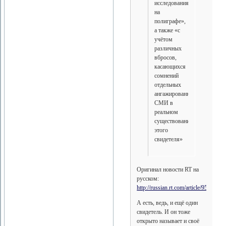
исследования
на
полиграфе»,
а также «с
учётом
различных
вбросов,
касающихся
сомнений
отдельных
ангажированных
СМИ в
реальном
существовании
этого
свидетеля»
Оригинал новости RT на
русском:
http://russian.rt.com/article/95356
А есть, ведь, и ещё один
свидетель. И он тоже
открыто называет и своё