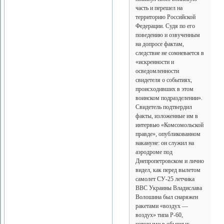
часть и перешел на
территорию Российской
Федерации. Судя по его
поведению и озвученным
на допросе фактам,
следствие не сомневается в
«искренности и
осведомленности
свидетеля о событиях,
происходивших в этом
воинском подразделении».
Свидетель подтвердил
факты, изложенные им в
интервью «Комсомольской
правде», опубликованном
накануне: он служил на
аэродроме под
Днепропетровском и лично
видел, как перед вылетом
самолет СУ-25 летчика
ВВС Украины Владислава
Волошина был снаряжен
ракетами «воздух —
воздух» типа Р-60,
которыми в обычных