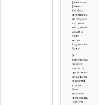
фальшивым
флагом».
Кем была
организована
эта операция,
мы, скорее
всего, узнаем
совсем не
скоро», —
уверен
Андреас фон
Бюлов.
Он
акцентировал
внимание,
что Россия
предоставила
все данные и
документы,
которые
было
возможно
предоставить.
При этом