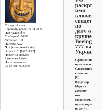
РФ
раскрыл
имя
ключевого
свидетеля
по
Откуда:
Москва
Зарегистрирован
: 19-04-2009
делу о
Приглашений:
0
крушении
Сообщений:
14454
Boeing
Уважение:
+309
Позитив:
+293
777 на
Пол: [взломанный сайт]
Украине
Возраст:
78
[1947-12-03]
Провел на форуме:
6 месяцев 1 день
Официальный
Последний визит:
представитель
06-12-2017 02:59:09
Следственного
комитета
РФ
Владимир
Маркин
сообщил,
что
свидетелем,
проходящим
по делу о