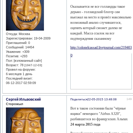
Оказывается не все голландцы такое
дерьмо - голландский блогер сам
выезжал на место и провёл максимально
возможный анализ случившегося,
оценить который сможет далеко не
каждый. Масса ссылок на все
Откуда:
Москва
подтверждения сказанному
Зарегистрирован
: 19-04-2009
Приглашений:
0
http://colonelcassad.livejournal.com/219403
Сообщений:
14454
Уважение:
+309
0
Позитив:
+293
Пол: [взломанный сайт]
Возраст:
78
[1947-12-03]
Провел на форуме:
6 месяцев 1 день
Последний визит:
06-12-2017 02:59:09
Сергей Ильвовский
149
Поделиться
22-05-2015 13:48:08
Сторожыл
Вот в таком состоянии были "чёрные
ящики" немецкого "Airbus A320",
разбившегося во французских Альпах
24 марта 2015 года