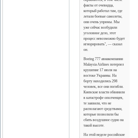
факты от очевидца,
который работал там, где
летали боевые самолеты,
они очень упрямы. Мы
уже сейчас возбудили
уголовное дело, этот
процесс невозможно будет
игнорировать", — сказал
он.
Boeing 777 авиакомпании
Malaysia Airlines потерпел
крушение 17 июля на
востоке Украины. На
борту находились 298
человек, все они погибли.
Киевские власти обвинили
в катастрофе ополченцев,
те заявили, что не
располагают средствами,
которые позволили бы
сбить воздушное судно на
такой высоте.
На этой неделе российские