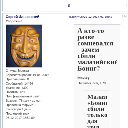
0
Сергей Ильвовский
144
Поделиться
27-12-2014 01:35:42
Сторожыл
А кто-то
разве
сомневался
- зачем
сбили
малазийский
Боинг?
Откуда:
Москва
Зарегистрирован
: 19-04-2009
ilvovsky
Приглашений:
0
December 27th, 1:29
Сообщений:
14454
Уважение:
+309
Позитив:
+293
Малазийский
Пол: [взломанный сайт]
Возраст:
78
«Боинг»
[1947-12-03]
Провел на форуме:
сбили
6 месяцев 1 день
только
Последний визит:
06-12-2017 02:59:09
для
того,