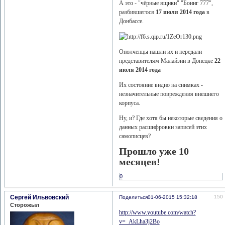
А это - "чёрные ящики" "Боинг 777",
разбившегося
17 июля 2014 года
в
Донбассе.
Ополченцы нашли их и передали
представителям Малайзии в Донецке
22
июля 2014 года
Их состояние видно на снимках -
незначительные повреждения внешнего
корпуса.
Ну, и? Где хотя бы некоторые сведения о
данных расшифровки записей этих
самописцев?
Прошло уже 10
месяцев!
0
Сергей Ильвовский
150
Поделиться
01-06-2015 15:32:18
Сторожыл
http://www.youtube.com/watch?
v=_AkLha3j2Bo