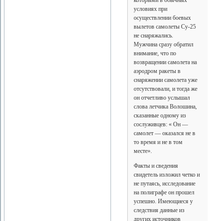
условиях при
осуществлении боевых
вылетов самолеты Су-25
не снаряжались.
Мужчина сразу обратил
внимание, что по
возвращении самолета на
аэродром ракеты в
снаряжении самолета уже
отсутствовали, и тогда же
он отчетливо услышал
слова летчика Волошина,
сказанные одному из
сослуживцев: « Он —
самолет — оказался не в
то время и не в том
месте».
Факты и сведения
свидетель изложил четко и
не путаясь, исследование
на полиграфе он прошел
успешно. Имеющиеся у
следствия данные из
других источников