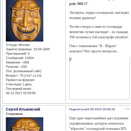
рейс МН 17
Эксперты, херры голландские, выглядят
полным дерьмом!
Честно говоря и сами-то голландцы
немногим лучше выглядят - их граждан
194 человека в той катастрофе погибло!
Откуда:
Москва
Они с плакатиками "Я - Шарли"
Зарегистрирован
: 19-04-2009
шлялись? Нет, просто интересно...
Приглашений:
0
Сообщений:
14454
0
Уважение:
+309
Позитив:
+293
Пол: [взломанный сайт]
Возраст:
78
[1947-12-03]
Провел на форуме:
6 месяцев 1 день
Последний визит:
06-12-2017 02:59:09
Сергей Ильвовский
148
Поделиться
22-05-2015 00:08:29
Сторожыл
Ещё одно тщательнейшее расследование
укрофальшивки, которую попытался
"вбросить" голландский телеканал RTL