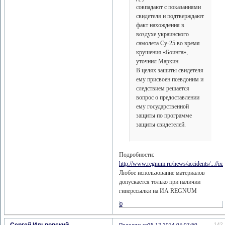
совпадают с показаниями
свидетеля и подтверждают
факт нахождения в
воздухе украинского
самолета Су-25 во время
крушения «Боинга»,
уточнил Маркин.
В целях защиты свидетеля
ему присвоен псевдоним и
следствием решается
вопрос о предоставлении
ему государственной
защиты по программе
защиты свидетелей.
Подробности:
http://www.regnum.ru/news/accidents/...#
Любое использование материалов
допускается только при наличии
гиперссылки на ИА REGNUM
0
Сергей Ильвовский
142
Поделиться
25-12-2014 04:07:50