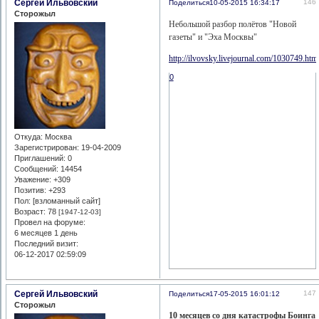
Сергей Ильвовский
146
Поделиться
10-05-2015 16:34:17
Сторожыл
Небольшой разбор полётов "Новой
газеты" и "Эха Москвы"
http://ilvovsky.livejournal.com/1030749.htm
0
Откуда:
Москва
Зарегистрирован
: 19-04-2009
Приглашений:
0
Сообщений:
14454
Уважение:
+309
Позитив:
+293
Пол: [взломанный сайт]
Возраст:
78
[1947-12-03]
Провел на форуме:
6 месяцев 1 день
Последний визит:
06-12-2017 02:59:09
Сергей Ильвовский
147
Поделиться
17-05-2015 16:01:12
Сторожыл
10 месяцев со дня катастрофы Боинга