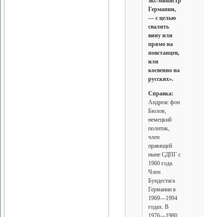
экс-министр
Германии,
— с целью
свалить
вину или
прямо на
повстанцев,
или
косвенно на
русских».
Справка:
Андреас фон
Бюлов,
немецкий
политик,
член
правящей
ныне СДПГ с
1960 года.
Член
Бундестага
Германии в
1969—1994
годах. В
1976—1980