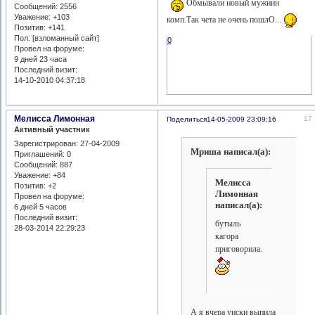
Обмывали новый мужнин
Сообщений:
2556
Уважение:
+103
комп.Так чета не очень пошлО...
Позитив:
+141
Пол: [взломанный сайт]
0
Провел на форуме:
9 дней 23 часа
Последний визит:
14-10-2010 04:37:18
Мелисса Лимонная
17
Поделиться
14-05-2009 23:09:16
Активный участник
Зарегистрирован
: 27-04-2009
Мриша написал(а):
Приглашений:
0
Сообщений:
887
Уважение:
+84
Мелисса
Позитив:
+2
Лимонная
Провел на форуме:
написал(а):
6 дней 5 часов
Последний визит:
бутыль
28-03-2014 22:29:23
кагора
приговорила.....
А я вчера уиски выпила