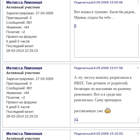
Мелисса Лимонная
7
Поделиться
14-05-2009 15:05:06
Активный участник
Вот кошка в лукошке. Были бы рядом,
Зарегистрирован
: 27-04-2009
Мриша, отдала бы тебе....
Приглашений:
0
Сообщений:
887
0
Уважение:
+84
Позитив:
+2
Провел на форуме:
6 дней 5 часов
Последний визит:
28-03-2014 22:29:23
Мелисса Лимонная
8
Поделиться
14-05-2009 15:07:58
Активный участник
А эту лягуху-копилку разрисовала в
Зарегистрирован
: 27-04-2009
ИКЕЕ. Там детишек от родителей,
Приглашений:
0
Сообщений:
887
бегающих по магазинам по-разному
Уважение:
+84
развлекают. Вот и я среди них
Позитив:
+2
развлеклась. Сыну притащила
Провел на форуме:
6 дней 5 часов
рассписанную уже.
Последний визит:
28-03-2014 22:29:23
+1
Мелисса Лимонная
9
Поделиться
14-05-2009 15:10:03
Активный участник