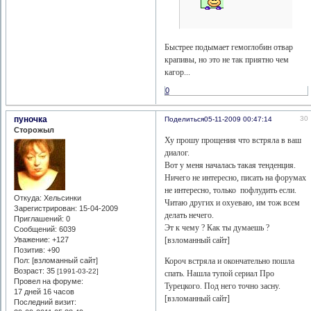
Быстрее подымает гемоглобин отвар
крапивы, но это не так приятно чем
кагор...
0
пуночка
30
Поделиться
05-11-2009 00:47:14
Сторожыл
Ху прошу прощения что встряла в ваш
диалог.
Вот у меня началась такая тенденция.
Ничего не интересно, писать на форумах
не интересно, только пофлудить если.
Откуда:
Хельсинки
Читаю других и охуеваю, им тож всем
Зарегистрирован
: 15-04-2009
делать нечего.
Приглашений:
0
Эт к чему ? Как ты думаешь ?
Сообщений:
6039
Уважение:
+127
[взломанный сайт]
Позитив:
+90
Пол: [взломанный сайт]
Короч встряла и окончательно пошла
Возраст:
35
[1991-03-22]
спать. Нашла тупой сериал Про
Провел на форуме:
Турецкого. Под него точно засну.
17 дней 16 часов
[взломанный сайт]
Последний визит: