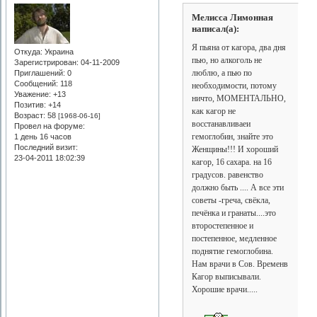
Мелисса Лимонная
написал(а):
Я пьяна от кагора, два дня
Откуда:
Украина
пью, но алкоголь не
Зарегистрирован
: 04-11-2009
люблю, а пью по
Приглашений:
0
Сообщений:
118
необходимости, потому
Уважение:
+13
ничто, МОМЕНТАЛЬНО,
Позитив:
+14
как кагор не
Возраст:
58
[1968-06-16]
восстанавливаеи
Провел на форуме:
гемоглобин, знайте это
1 день 16 часов
Последний визит:
Женщины!!! И хороший
23-04-2011 18:02:39
кагор, 16 сахара. на 16
градусов. равенство
должно быть .... А все эти
советы -греча, свёкла,
печёнка и гранаты....это
второстепенное и
постепенное, медленное
поднятие гемоглобина.
Нам врачи в Сов. Временв
Кагор выписывали.
Хорошие врачи.....