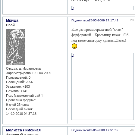
0
Мриша
23
Поделиться
15-05-2009 17:17:42
Свой
Еще раз просмотрела твой "хлам"
фарфоровый... Красотища какая...Я б
под такое спецгорку купила...Ээээх!
0
Откуда:
д. Израиловка
Зарегистрирован
: 21-04-2009
Приглашений:
0
Сообщений:
2556
Уважение:
+103
Позитив:
+141
Пол: [взломанный сайт]
Провел на форуме:
9 дней 23 часа
Последний визит:
14-10-2010 04:37:18
Мелисса Лимонная
24
Поделиться
15-05-2009 17:51:52
Активный участник