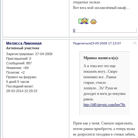
открытых полках.
Вот весь мой захламлённый шкаф....
0
Мелисса Лимонная
21
Поделиться
15-05-2009 17:13:07
Активный участник
Зарегистрирован
: 27-04-2009
Мриша написал(а):
Приглашений:
0
Сообщений:
887
А я тока вот это еще
Уважение:
+84
показать могу...Скоро
Позитив:
+2
поменяю все...Рамки
Провел на форуме:
6 дней 5 часов
старые, стекло
Последний визит:
лопнуло...Эх! Руки не
28-03-2014 22:29:23
доходят и ноги до покупки
рамок.
http://i40.tinypic.com/bgr76r.jpg
Прям как у меня. Сначало нарисовать,
потом рамки приобрести, а теперь мужа
не допросится гвоздики в стенки забить,