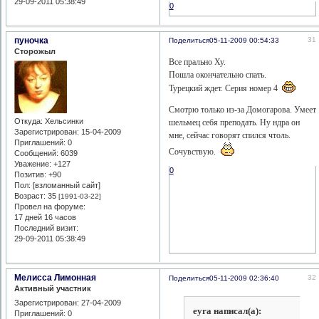
29-09-2011 05:38:49
0
пуночка
31
Поделиться
05-11-2009 00:54:33
Сторожыл
Все прально Ху.
Пошла окончательно спать.
Турецкий ждет. Серия номер 4
Смотрю только из-за Домогарова. Умеет
Откуда:
Хельсинки
шельмец себя преподать. Ну ндра он
Зарегистрирован
: 15-04-2009
мне, сейчас говорят спился чтоль.
Приглашений:
0
Сочувствую.
Сообщений:
6039
Уважение:
+127
0
Позитив:
+90
Пол: [взломанный сайт]
Возраст:
35
[1991-03-22]
Провел на форуме:
17 дней 16 часов
Последний визит:
29-09-2011 05:38:49
Мелисса Лимонная
32
Поделиться
05-11-2009 02:36:40
Активный участник
Зарегистрирован
: 27-04-2009
eyra написал(а):
Приглашений:
0