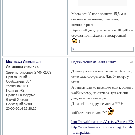
Места нет .У нас в комнате 15,5 м и
спальня и гостинная, и кабинет, и
компьютерная.
Горки пуЩай другие из моего ФырФора
составляют......(какая я нескромная!!!
)
0
Мелисса Лимонная
26
Поделиться
15-05-2009 18:00:50
Активный участник
Девочку в синем платьишке и с бантом,
Зарегистрирован
: 27-04-2009
тоже сама состряпала. Живёт теперь у
Приглашений:
0
Сообщений:
887
меня....
Уважение:
+84
А теперь плавно перейдём ещй к одному
Позитив:
+2
хобби моему, но сначало три ссылки
Провел на форуме:
дам, на мою знакомую.
6 дней 5 часов
Да, а чеГо-это другие молчат??? Но
Последний визит:
28-03-2014 22:29:23
хоббитуются с нами???
http://rinvalid.narod.ru/Vernisaz/Silueti_X
http://www.bookvoed.ru/searching_for_sh
… amp;detail