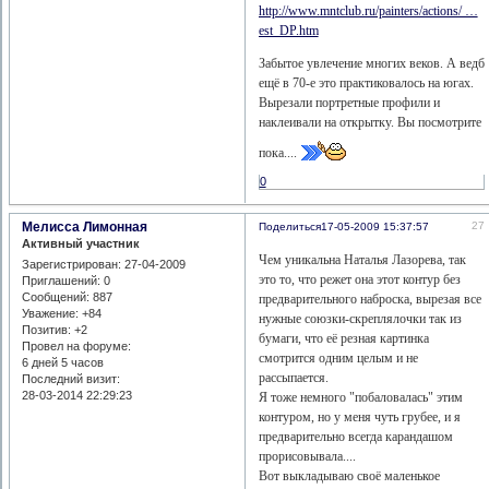
http://www.mntclub.ru/painters/actions/ …
est_DP.htm
Забытое увлечение многих веков. А ведб
ещё в 70-е это практиковалось на югах.
Вырезали портретные профили и
наклеивали на открытку. Вы посмотрите
пока....
0
Мелисса Лимонная
27
Поделиться
17-05-2009 15:37:57
Активный участник
Чем уникальна Наталья Лазорева, так
Зарегистрирован
: 27-04-2009
это то, что режет она этот контур без
Приглашений:
0
Сообщений:
887
предварительного наброска, вырезая все
Уважение:
+84
нужные союзки-скреплялочки так из
Позитив:
+2
бумаги, что её резная картинка
Провел на форуме:
смотрится одним целым и не
6 дней 5 часов
рассыпается.
Последний визит:
28-03-2014 22:29:23
Я тоже немного "побаловалась" этим
контуром, но у меня чуть грубее, и я
предварительно всегда карандашом
прорисовывала....
Вот выкладываю своё маленькое