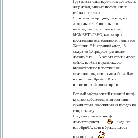
Груз жизни. опыт пережитых лет, весь на
лице лежит, отпечатывается, как на
плёнке с негатива.......................................
Я пьяна от кагора, два дня пью, но
алкоголь не люблю, а пью по
необходимости, потому ничто,
МОМЕНТАЛЬНО, как кагор не
восстанавливаеи гемоглобин, знайте это
Женщины!!! И хороший кагор, 16
сахара. на 16 градусов. равенство
должно быть .... А все эти советы -греча,
свёкла, печёнка и гранаты....это
второстепенное и постепенное,
медленное поднятие гемоглобина. Нам
врачи в Сов. Временв Кагор
выписывали. Хорошие врачи.....
Вот мой забарахлённый книжный шкаф,
куклами собственного изготовления,
сухоцветами, собранными из поездок по
северо-западу.....
Продолжу хлам из шкафа
демонстрировать.......
....надо, же
выгоВриЛА, хотя и бутыль кагора
приговорила.....