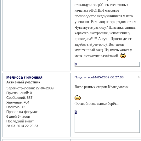
стеклодува зверУшек стеклянных
началась эПОПЕЯ массовое
производство недоучившихся у него
учеников. Вот заяц не зря рядом стоит.
Чувствуете разницу? Пластика, линии,
характер, настроение, исполнение у
крокодила!!!!! А тут....Просто денег
заработать(ремесло). Вот таков
мультяшный заяц. Ну пусть живёт у
меня, несчастненький такой.
0
Мелисса Лимонная
6
Поделиться
14-05-2009 00:27:00
Активный участник
Вот с разных сторон Кракодавлик....
Зарегистрирован
: 27-04-2009
Приглашений:
0
Сообщений:
887
Уважение:
+84
Фотик близко плохо берёт...
Позитив:
+2
0
Провел на форуме:
6 дней 5 часов
Последний визит:
28-03-2014 22:29:23