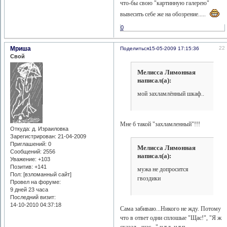
что-бы свою "картинную галерею"
вывесить себе же на обозрение.....
0
Мриша
22
Поделиться
15-05-2009 17:15:36
Свой
Мелисса Лимонная
написал(а):
мой захламлённый шкаф..
Мне б такой "захламленный"!!!
Откуда:
д. Израиловка
Зарегистрирован
: 21-04-2009
Приглашений:
0
Мелисса Лимонная
Сообщений:
2556
написал(а):
Уважение:
+103
Позитив:
+141
мужа не допросится
Пол: [взломанный сайт]
гвоздики
Провел на форуме:
9 дней 23 часа
Последний визит:
14-10-2010 04:37:18
Сама забиваю...Никого не жду. Потому
что в ответ одни сплошые "Щас!", "Я ж
сказал - щас..." и т.д. и т.п.