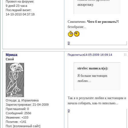
Провел на форуме:
акварельку.
9 дней 23 часа
Последний визит:
14-10-2010 04:37:18
Симпатично.
Чего б не рисовать?!
безобразие...
0
Мриша
11
Поделиться
14-05-2009 16:09:14
Свой
strelec написал(а):
Я больше настоящих
люблю....
Так я в результате любви к настоящим и
Откуда:
д. Израиловка
начала собирать, как-то невольно...
Зарегистрирован
: 21-04-2009
Приглашений:
0
0
Сообщений:
2556
Уважение:
+103
Позитив:
+141
Пол: [взломанный сайт]