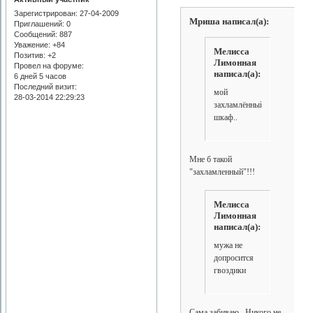
Зарегистрирован
: 27-04-2009
Мриша написал(а):
Приглашений:
0
Сообщений:
887
Уважение:
+84
Мелисса
Позитив:
+2
Лимонная
Провел на форуме:
написал(а):
6 дней 5 часов
Последний визит:
мой
28-03-2014 22:29:23
захламлённый
шкаф..
Мне б такой
"захламленный"!!!
Мелисса
Лимонная
написал(а):
мужа не
допросится
гвоздики
Сама забиваю...Никого не