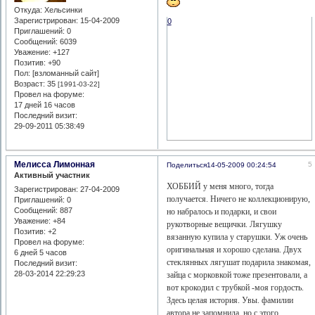
Откуда:
Хельсинки
Зарегистрирован
: 15-04-2009
0
Приглашений:
0
Сообщений:
6039
Уважение:
+127
Позитив:
+90
Пол: [взломанный сайт]
Возраст:
35
[1991-03-22]
Провел на форуме:
17 дней 16 часов
Последний визит:
29-09-2011 05:38:49
Мелисса Лимонная
5
Поделиться
14-05-2009 00:24:54
Активный участник
ХОББИЙ у меня много, тогда
Зарегистрирован
: 27-04-2009
получается. Ничего не коллекционирую,
Приглашений:
0
Сообщений:
887
но набралось и подарки, и свои
Уважение:
+84
рукотворные вещички. Лягушку
Позитив:
+2
вязанную купила у старушки. Уж очень
Провел на форуме:
оригинальная и хорошо сделана. Двух
6 дней 5 часов
стеклянных лягушат подарила знакомая,
Последний визит:
28-03-2014 22:29:23
зайца с морковкой тоже презентовали, а
вот крокодил с трубкой -моя гордость.
Здесь целая история. Увы. фамилии
автора не запомнила, но с этого