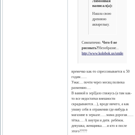
Лимонная
написал(а):
Нашла свою
древнюю
акварельку.
Симпатично.
Чего б не
рисовать?!
безобразие...
http://www.kolobok.us/smiles/standar
времечко как-то спрессовывается к 50
годам.......
Ужас.... почти через месяц полвека
разменяю.....
В ванной в зерЦало гляжусь (а там как-
то все недостатки внешности
скрадываются....), вроде ничего, а как
увижу себя в отражении где-нибудь в
магазине в зеркале.......мама дорогая.......
тётка..... А внутри и дитя. ребёнок.
девушка, женщинка......и кто я после
этого?????