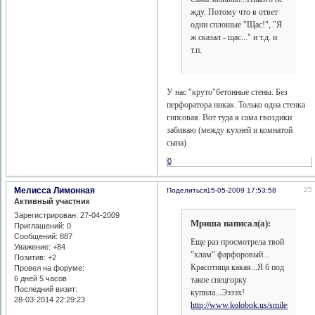
жду. Потому что в ответ
одни сплошые "Щас!", "Я
ж сказал - щас..." и т.д. и
т.п.
У нас "круто"бетонные стены. Без
перфоратора никак. Только одна стенка
гипсовая. Вот туда я сама гвоздики
забиваю (между кухней и комнатой
сына)
0
Мелисса Лимонная
25
Поделиться
15-05-2009 17:53:58
Активный участник
Зарегистрирован
: 27-04-2009
Мриша написал(а):
Приглашений:
0
Сообщений:
887
Еще раз просмотрела твой
Уважение:
+84
"хлам" фарфоровый...
Позитив:
+2
Красотища какая...Я б под
Провел на форуме:
6 дней 5 часов
такое спецгорку
Последний визит:
купила...Ээээх!
28-03-2014 22:29:23
http://www.kolobok.us/smiles/standar