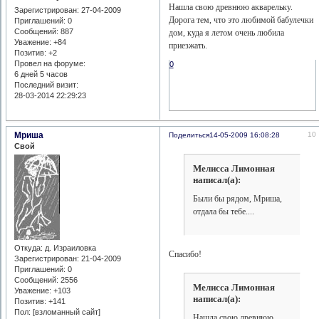
Нашла свою древнюю акварельку.
Зарегистрирован
: 27-04-2009
Дорога тем, что это любимой бабулечки
Приглашений:
0
Сообщений:
887
дом, куда я летом очень любила
Уважение:
+84
приезжать.
Позитив:
+2
Провел на форуме:
0
6 дней 5 часов
Последний визит:
28-03-2014 22:29:23
Мриша
10
Поделиться
14-05-2009 16:08:28
Свой
Мелисса Лимонная
написал(а):
Были бы рядом, Мриша,
отдала бы тебе....
Откуда:
д. Израиловка
Спасибо!
Зарегистрирован
: 21-04-2009
Приглашений:
0
Сообщений:
2556
Мелисса Лимонная
Уважение:
+103
написал(а):
Позитив:
+141
Пол: [взломанный сайт]
Нашла свою древнюю