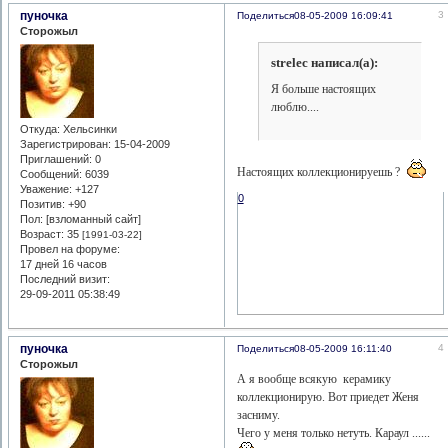
пуночка
3
Поделиться
08-05-2009 16:09:41
Сторожыл
strelec написал(а):
Я больше настоящих
люблю....
Откуда:
Хельсинки
Зарегистрирован
: 15-04-2009
Приглашений:
0
Настоящих коллекционируешь ?
Сообщений:
6039
Уважение:
+127
0
Позитив:
+90
Пол: [взломанный сайт]
Возраст:
35
[1991-03-22]
Провел на форуме:
17 дней 16 часов
Последний визит:
29-09-2011 05:38:49
пуночка
4
Поделиться
08-05-2009 16:11:40
Сторожыл
А я вообще всякую керамику
коллекционирую. Вот приедет Женя
засниму.
Чего у меня только нетуть. Караул ......