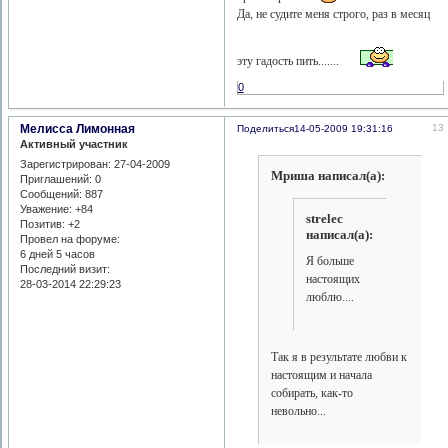
Да, не судите меня строго, раз в месяц
эту гадость пить.......
0
Мелисса Лимонная
13
Поделиться
14-05-2009 19:31:16
Активный участник
Зарегистрирован
: 27-04-2009
Мриша написал(а):
Приглашений:
0
Сообщений:
887
Уважение:
+84
strelec
Позитив:
+2
написал(а):
Провел на форуме:
6 дней 5 часов
Я больше
Последний визит:
настоящих
28-03-2014 22:29:23
люблю....
Так я в результате любви к
настоящим и начала
собирать, как-то
невольно...