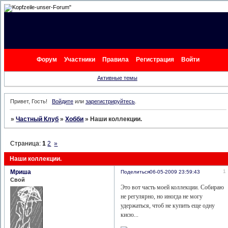
"
Форум
Участники
Правила
Регистрация
Войти
Активные темы
Привет, Гость!
Войдите
или
зарегистрируйтесь
.
»
Частный Клуб
»
Хобби
»
Наши коллекции.
Страница:
1
2
»
Наши коллекции.
Мриша
1
Поделиться
06-05-2009 23:59:43
Свой
Это вот часть моей коллекции. Собираю
не регулярно, но иногда не могу
удержаться, чтоб не купить еще одну
кисю...