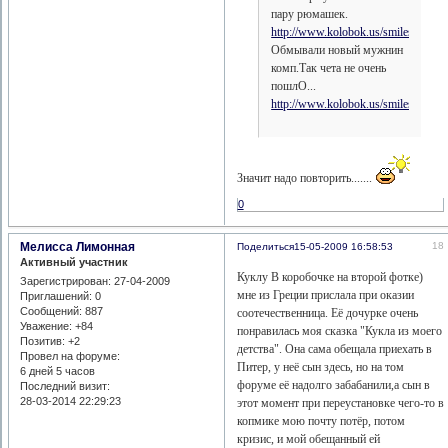
пару рюмашек.
http://www.kolobok.us/smiles/standa
Обмывали новый мужнин
комп.Так чета не очень
пошлО...
http://www.kolobok.us/smiles/standart
Значит надо повторить.......
0
Мелисса Лимонная
18
Поделиться
15-05-2009 16:58:53
Активный участник
Куклу В коробочке на второй фотке)
Зарегистрирован
: 27-04-2009
мне из Греции прислала при оказии
Приглашений:
0
Сообщений:
887
соотечественница. Её дочурке очень
Уважение:
+84
понравилась моя сказка "Кукла из моего
Позитив:
+2
детства". Она сама обещала приехать в
Провел на форуме:
Питер, у неё сын здесь, но на том
6 дней 5 часов
форуме её надолго забабанили,а сын в
Последний визит:
28-03-2014 22:29:23
этот момент при переустановке чего-то в
копмике мою почту потёр, потом
кризис, и мой обещанный ей