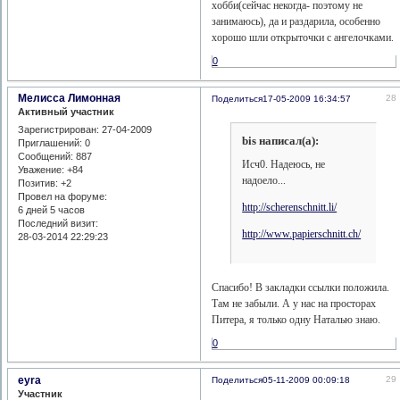
хобби(сейчас некогда- поэтому не
занимаюсь), да и раздарила, особенно
хорошо шли открыточки с ангелочками.
0
Мелисса Лимонная
28
Поделиться
17-05-2009 16:34:57
Активный участник
Зарегистрирован
: 27-04-2009
bis написал(а):
Приглашений:
0
Сообщений:
887
Исч0. Надеюсь, не
Уважение:
+84
надоело...
Позитив:
+2
Провел на форуме:
http://scherenschnitt.li/
6 дней 5 часов
Последний визит:
http://www.papierschnitt.ch/
28-03-2014 22:29:23
Спасибо! В закладки ссылки положила.
Там не забыли. А у нас на просторах
Питера, я только одну Наталью знаю.
0
eyra
29
Поделиться
05-11-2009 00:09:18
Участник