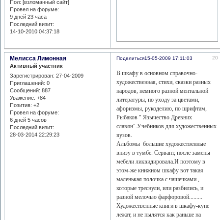
Пол: [взломанный сайт]
Провел на форуме:
9 дней 23 часа
Последний визит:
14-10-2010 04:37:18
Мелисса Лимонная
20
Поделиться
15-05-2009 17:11:03
Активный участник
В шкафу в основном справочно-
Зарегистрирован
: 27-04-2009
художественная, стихи, сказки разных
Приглашений:
0
Сообщений:
887
народов, немного разной ментальной
Уважение:
+84
литературы, по уходу за цветами,
Позитив:
+2
афоризмы, рукоделию, по шрифтам,
Провел на форуме:
Рыбаков " Язычество Древних
6 дней 5 часов
славян".Учебников для художественных
Последний визит:
28-03-2014 22:29:23
вузов.
Альбомы большие художественные
внизу в тумбе. Сервант, после замены
мебели ликвидировала.И поэтому в
этом-же книжном шкафу вот такая
маленькая полочка с чашечками ,
которые треснули, или разбились, и
разной мелочью фарфоровой.........
Художественные книги в шкафу-купе
лежат, и не пылятся как раньше на