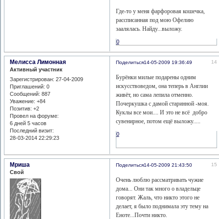
Где-то у меня фарфоровая кошечка,
рассписанная под мою Офелию
заалялась. Найду...выложу.
0
Мелисса Лимонная
14
Поделиться
14-05-2009 19:36:49
Активный участник
Бурёнки милые подарены одним
Зарегистрирован
: 27-04-2009
искусствоведом, она теперь в Англии
Приглашений:
0
Сообщений:
887
живёт, но сама лепила отменно.
Уважение:
+84
Почеркушка с дамой старинной -моя.
Позитив:
+2
Куклы все мои.... И это не всё добро
Провел на форуме:
сувенирное, потом ещё выложу.....
6 дней 5 часов
Последний визит:
0
28-03-2014 22:29:23
Мриша
15
Поделиться
14-05-2009 21:43:50
Свой
Очень люблю рассматривать чужие
дома... Они так много о владельце
говорят. Жаль, что никто этого не
делает, я было поднимала эту тему на
Еноте...Почти никто.