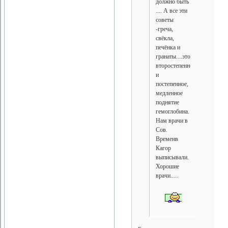
должно быть
.... А все эти
советы
-греча,
свёкла,
печёнка и
гранаты....это
второстепенное
и
постепенное,
медленное
поднятие
гемоглобина.
Нам врачи в
Сов.
Временв
Кагор
выписывали.
Хорошие
врачи.....