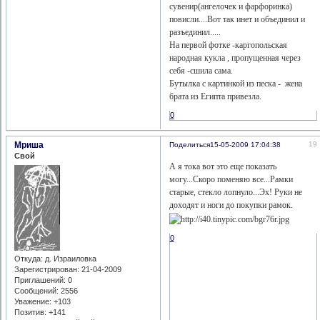
сувенир(ангелочек и фарфоринка)
повисли....Вот так инет и объединил и
разъединил.....
На первой фотке -каргопольская
народная кукла , пропущенная через
себя -сшила сама.
Бутылка с картинкой из песка - жена
брата из Египта привезла.
0
Мриша
19
Поделиться
15-05-2009 17:04:38
Свой
А я тока вот это еще показать
могу...Скоро поменяю все...Рамки
старые, стекло лопнуло...Эх! Руки не
доходят и ноги до покупки рамок.
0
Откуда:
д. Израиловка
Зарегистрирован
: 21-04-2009
Приглашений:
0
Сообщений:
2556
Уважение:
+103
Позитив:
+141