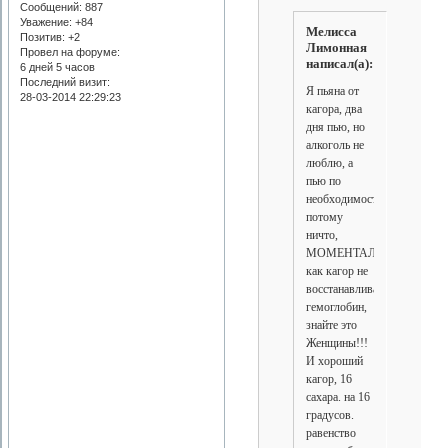
Сообщений:
887
Уважение:
+84
Мелисса
Позитив:
+2
Лимонная
Провел на форуме:
написал(а):
6 дней 5 часов
Последний визит:
Я пьяна от
28-03-2014 22:29:23
кагора, два
дня пью, но
алкоголь не
люблю, а
пью по
необходимости,
потому
ничто,
МОМЕНТАЛЬНО,
как кагор не
восстанавливаеи
гемоглобин,
знайте это
Женщины!!!
И хороший
кагор, 16
сахара. на 16
градусов.
равенство