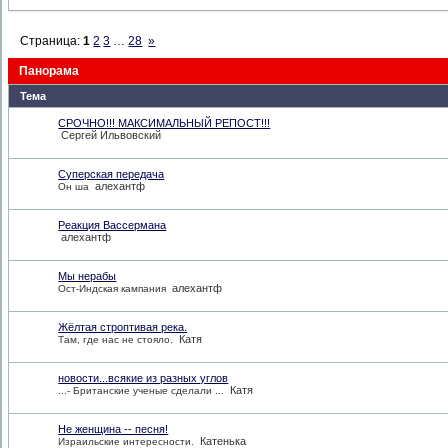
Страница:
1
2
3
…
28
»
Панорама
Тема
СРОЧНО!!! МАКСИМАЛЬНЫЙ РЕПОСТ!!!
Сергей Ильвовский
Суперская передача
алехантф
Он ша
Реакция Вассермана
алехантф
Мы нерабы
алехантф
Ост-Индская кампания
Жёлтая строптивая река.
Катя
Там, где нас не стояло.
новости...всякие из разных углов
Катя
...- Британские ученые сделали ...
Не женщина -- песня!
Катенька
Израильские интересности.