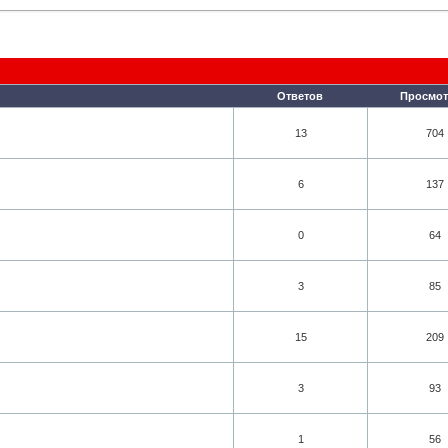
Ответов
Просмот
13
704
6
137
0
64
3
85
15
209
3
93
1
56