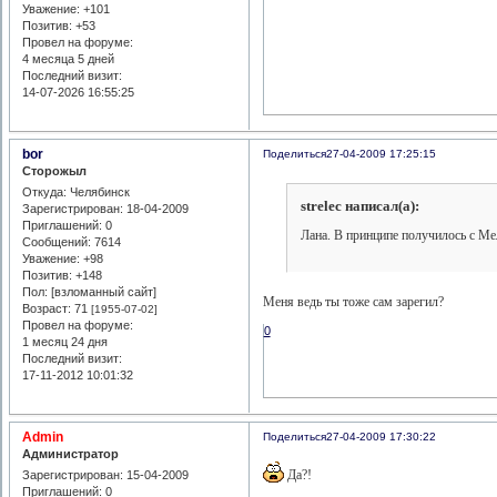
Уважение:
+101
Позитив:
+53
Провел на форуме:
4 месяца 5 дней
Последний визит:
14-07-2026 16:55:25
bor
Поделиться
27-04-2009 17:25:15
Сторожыл
Откуда:
Челябинск
strelec написал(а):
Зарегистрирован
: 18-04-2009
Приглашений:
0
Лана. В принципе получилось с Мел
Сообщений:
7614
Уважение:
+98
Позитив:
+148
Пол: [взломанный сайт]
Меня ведь ты тоже сам зарегил?
Возраст:
71
[1955-07-02]
Провел на форуме:
0
1 месяц 24 дня
Последний визит:
17-11-2012 10:01:32
Admin
Поделиться
27-04-2009 17:30:22
Администратор
Да?!
Зарегистрирован
: 15-04-2009
Приглашений:
0