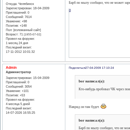
Барб по мылу сообщил, что не может заре
Откуда:
Челябинск
Зарегистрирован
: 18-04-2009
0
Приглашений:
0
Сообщений:
7614
Уважение:
+98
Позитив:
+148
Пол: [взломанный сайт]
Возраст:
71
[1955-07-02]
Провел на форуме:
1 месяц 24 дня
Последний визит:
17-11-2012 10:01:32
Admin
Поделиться
27-04-2009 17:10:24
Администратор
Зарегистрирован
: 15-04-2009
bor написал(а):
Приглашений:
0
Сообщений:
3054
Кто-нибудь пробовал ЧК через пои
Уважение:
+101
Позитив:
+53
Провел на форуме:
4 месяца 5 дней
Навряд он там будет.
Последний визит:
14-07-2026 16:55:25
bor написал(а):
Барб по мылу сообщил, что не мож