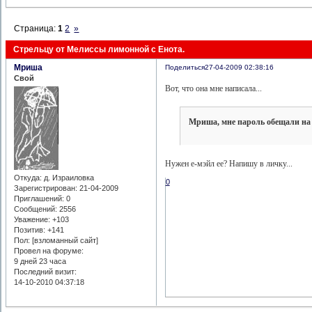
Страница:
1
2
»
Стрельцу от Мелиссы лимонной с Енота.
Мриша
Поделиться
27-04-2009 02:38:16
Свой
Вот, что она мне написала...
Мриша, мне пароль обещали на 
Нужен е-мэйл ее? Напишу в личку...
Откуда:
д. Израиловка
0
Зарегистрирован
: 21-04-2009
Приглашений:
0
Сообщений:
2556
Уважение:
+103
Позитив:
+141
Пол: [взломанный сайт]
Провел на форуме:
9 дней 23 часа
Последний визит:
14-10-2010 04:37:18