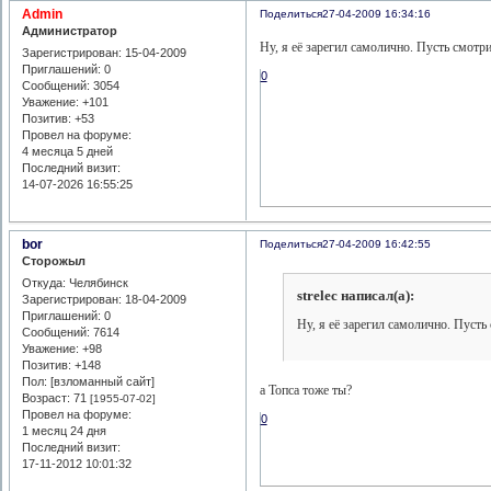
Admin
Поделиться
27-04-2009 16:34:16
Администратор
Ну, я её зарегил самолично. Пусть смотр
Зарегистрирован
: 15-04-2009
Приглашений:
0
0
Сообщений:
3054
Уважение:
+101
Позитив:
+53
Провел на форуме:
4 месяца 5 дней
Последний визит:
14-07-2026 16:55:25
bor
Поделиться
27-04-2009 16:42:55
Сторожыл
Откуда:
Челябинск
strelec написал(а):
Зарегистрирован
: 18-04-2009
Приглашений:
0
Ну, я её зарегил самолично. Пусть
Сообщений:
7614
Уважение:
+98
Позитив:
+148
Пол: [взломанный сайт]
а Топса тоже ты?
Возраст:
71
[1955-07-02]
Провел на форуме:
0
1 месяц 24 дня
Последний визит:
17-11-2012 10:01:32