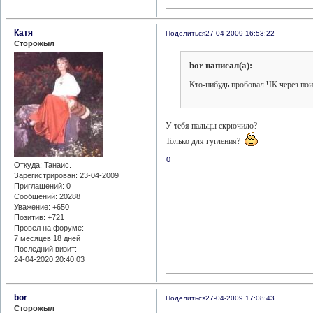
Катя
Поделиться
27-04-2009 16:53:22
Сторожыл
bor написал(а):
Кто-нибудь пробовал ЧК через пои
У тебя пальцы скрючило?
Только для гугления?
0
Откуда:
Танаис.
Зарегистрирован
: 23-04-2009
Приглашений:
0
Сообщений:
20288
Уважение:
+650
Позитив:
+721
Провел на форуме:
7 месяцев 18 дней
Последний визит:
24-04-2020 20:40:03
bor
Поделиться
27-04-2009 17:08:43
Сторожыл