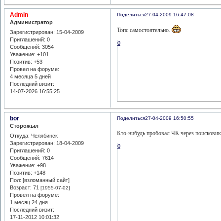
Admin
Поделиться
27-04-2009 16:47:08
Администратор
Топс самостоятельно.
Зарегистрирован
: 15-04-2009
Приглашений:
0
0
Сообщений:
3054
Уважение:
+101
Позитив:
+53
Провел на форуме:
4 месяца 5 дней
Последний визит:
14-07-2026 16:55:25
bor
Поделиться
27-04-2009 16:50:55
Сторожыл
Кто-нибудь пробовал ЧК через поисковик
Откуда:
Челябинск
Зарегистрирован
: 18-04-2009
0
Приглашений:
0
Сообщений:
7614
Уважение:
+98
Позитив:
+148
Пол: [взломанный сайт]
Возраст:
71
[1955-07-02]
Провел на форуме:
1 месяц 24 дня
Последний визит:
17-11-2012 10:01:32