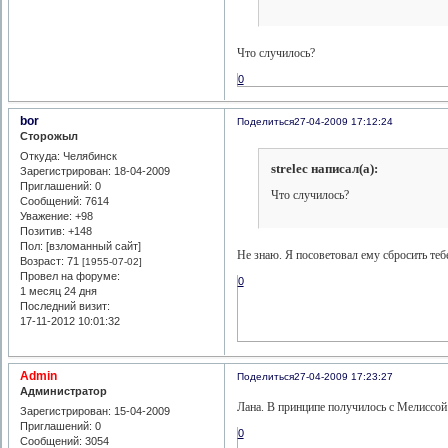
Что случилось?
0
bor
Поделиться
27-04-2009 17:12:24
Сторожыл
Откуда:
Челябинск
strelec написал(а):
Зарегистрирован
: 18-04-2009
Приглашений:
0
Что случилось?
Сообщений:
7614
Уважение:
+98
Позитив:
+148
Пол: [взломанный сайт]
Не знаю. Я посоветовал ему сбросить теб
Возраст:
71
[1955-07-02]
Провел на форуме:
0
1 месяц 24 дня
Последний визит:
17-11-2012 10:01:32
Admin
Поделиться
27-04-2009 17:23:27
Администратор
Лана. В принципе получилось с Мелиссой -
Зарегистрирован
: 15-04-2009
Приглашений:
0
0
Сообщений:
3054