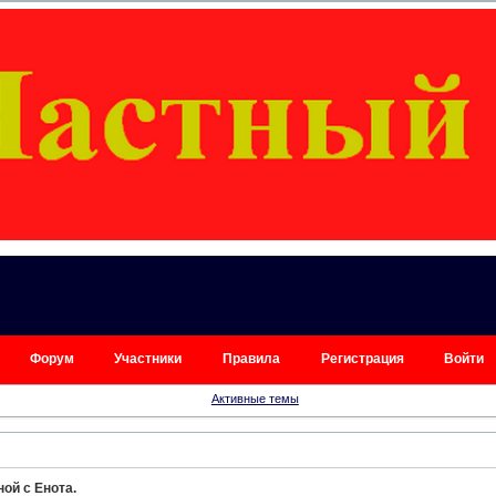
Форум
Участники
Правила
Регистрация
Войти
Активные темы
ой с Енота.