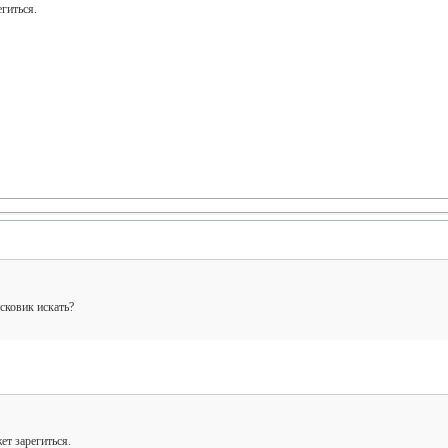
гиться.
сковик искать?
ет зарегиться.