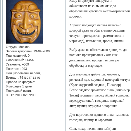
Рыбу (морскую) панируем и
обжариваем на сильном огне до
образования красивой жёлто-коричневой
корочки.
Хорошо подходят мелкая навага (с
которой даже не обязательно счищать
чешую - прожарится и размягчится в
маринаде), нототения, треска, минтай.
Откуда:
Москва
Рыбу даже не обязательно доводить до
Зарегистрирован
: 19-04-2009
полного прожаривания - она ещё
Приглашений:
0
дополнительно пройдёт тепловую
Сообщений:
14454
Уважение:
+309
обработку в маринаде.
Позитив:
+293
Пол: [взломанный сайт]
Для маринада требуется: морковь,
Возраст:
78
[1947-12-03]
репчатый лук, хороший неострый кетчуп
Провел на форуме:
(Краснодарский сладкий, Пикадор)
6 месяцев 1 день
Белое сладкое ароматное вино (например
Последний визит:
Токай) и специи - перец чёрный горошек,
06-12-2017 02:59:09
перец душистый, гвоздика, лавровый
лист, кумин, куркума в порошке.
Для подготовки пряного вина - молотые
гвоздика, корица и кардамон.
Соль, сахар-песок, винный (или