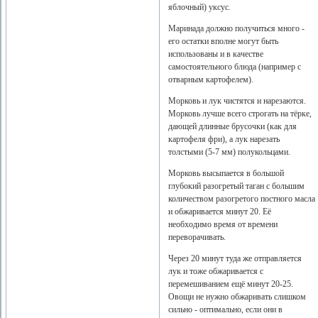
яблочный) уксус.
Маринада должно получиться много -
его остатки вполне могут быть
использованы и в качестве
самостоятельного блюда (например с
отварным картофелем).
Морковь и лук чистятся и нарезаются.
Морковь лучше всего строгать на тёрке,
дающей длинные брусочки (как для
картофеля фри), а лук нарезать
толстыми (5-7 мм) полукольцами.
Морковь высыпается в большой
глубокий разогретый таган с большим
количеством разогретого постного масла
и обжаривается минут 20. Её
необходимо время от времени
переворачивать.
Через 20 минут туда же отправляется
лук и тоже обжаривается с
перемешиванием ещё минут 20-25.
Овощи не нужно обжаривать слишком
сильно - оптимально, если они в