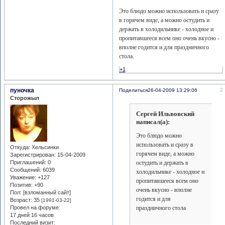
Это блюдо можно использовать и сразу
в горячем виде, а можно остудить и
держать в холодильнике - холодное и
пропитавшееся всем оно очень вкусно -
вполне годится и для праздничного
стола.
+1
пуночка
2
Поделиться
26-04-2009 13:29:06
Сторожыл
Сергей Ильвовский
написал(а):
Это блюдо можно
использовать и сразу в
Откуда:
Хельсинки
горячем виде, а можно
Зарегистрирован
: 15-04-2009
остудить и держать в
Приглашений:
0
Сообщений:
6039
холодильнике - холодное и
Уважение:
+127
пропитавшееся всем оно
Позитив:
+90
очень вкусно - вполне
Пол: [взломанный сайт]
годится и для
Возраст:
35
[1991-03-22]
праздничного стола
Провел на форуме:
17 дней 16 часов
Последний визит: