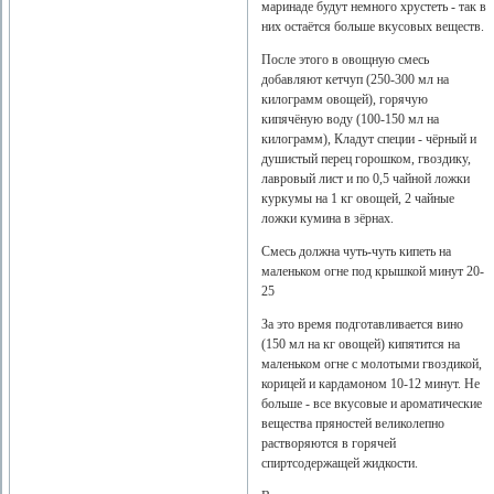
маринаде будут немного хрустеть - так в
них остаётся больше вкусовых веществ.
После этого в овощную смесь
добавляют кетчуп (250-300 мл на
килограмм овощей), горячую
кипячёную воду (100-150 мл на
килограмм), Кладут специи - чёрный и
душистый перец горошком, гвоздику,
лавровый лист и по 0,5 чайной ложки
куркумы на 1 кг овощей, 2 чайные
ложки кумина в зёрнах.
Смесь должна чуть-чуть кипеть на
маленьком огне под крышкой минут 20-
25
За это время подготавливается вино
(150 мл на кг овощей) кипятится на
маленьком огне с молотыми гвоздикой,
корицей и кардамоном 10-12 минут. Не
больше - все вкусовые и ароматические
вещества пряностей великолепно
растворяются в горячей
спиртсодержащей жидкости.