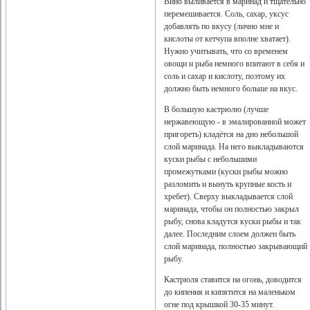
Вино выливается в маринад и тщательно
перемешивается. Соль, сахар, уксус
добавлять по вкусу (лично мне и
кислоты от кетчупа вполне хватает).
Нужно учитывать, что со временем
овощи и рыба немного впитают в себя и
соль и сахар и кислоту, поэтому их
должно быть немного больше на вкус.
В большую кастрюлю (лучше
нержавеющую - в эмалированной может
пригореть) кладётся на дно небольшой
слой маринада. На него выкладываются
куски рыбы с небольшими
промежутками (куски рыбы можно
разломить и вынуть крупные кость и
хребет). Сверху выкладывается слой
маринада, чтобы он полностью закрыл
рыбу, снова кладутся куски рыбы и так
далее. Последним слоем должен быть
слой маринада, полностью закрывающий
рыбу.
Кастрюля ставится на огонь, доводится
до кипения и кипятится на маленьком
огне под крышкой 30-35 минут.