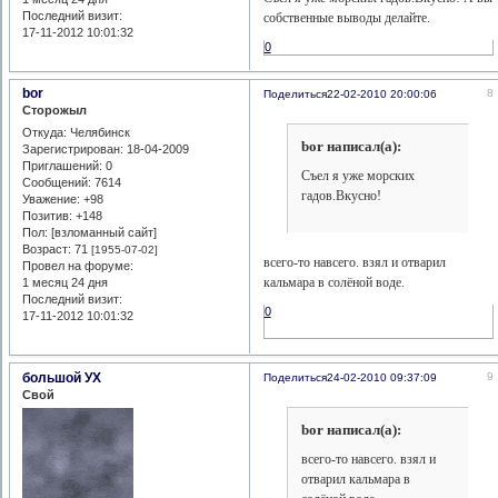
Последний визит:
собственные выводы делайте.
17-11-2012 10:01:32
0
bor
8
Поделиться
22-02-2010 20:00:06
Сторожыл
Откуда:
Челябинск
bor написал(а):
Зарегистрирован
: 18-04-2009
Приглашений:
0
Съел я уже морских
Сообщений:
7614
гадов.Вкусно!
Уважение:
+98
Позитив:
+148
Пол: [взломанный сайт]
Возраст:
71
[1955-07-02]
всего-то навсего. взял и отварил
Провел на форуме:
кальмара в солёной воде.
1 месяц 24 дня
Последний визит:
0
17-11-2012 10:01:32
большой УХ
9
Поделиться
24-02-2010 09:37:09
Свой
bor написал(а):
всего-то навсего. взял и
отварил кальмара в