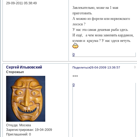
29-09-2011 05:38:49
Завлекательно, може на 1 мая
приготовить.
А можно из форели или норвежского
лосося ?
У нас эта самая дешевая рыба здесь.
И ещё, а чем мона заменить кардамон,
кумин и кркума ? У нас здеся нетуть.
0
Сергей Ильвовский
3
Поделиться
26-04-2009 13:36:57
Сторожыл
***
0
Откуда:
Москва
Зарегистрирован
: 19-04-2009
Приглашений:
0