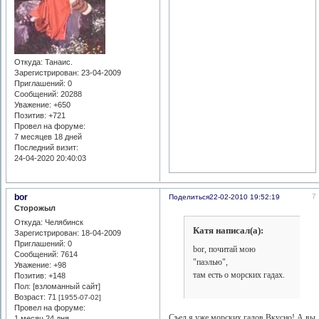
Откуда:
Танаис.
Зарегистрирован
: 23-04-2009
Приглашений:
0
Сообщений:
20288
Уважение:
+650
Позитив:
+721
Провел на форуме:
7 месяцев 18 дней
Последний визит:
24-04-2020 20:40:03
bor
7
Поделиться
22-02-2010 19:52:19
Сторожыл
Откуда:
Челябинск
Катя написал(а):
Зарегистрирован
: 18-04-2009
Приглашений:
0
bor, почитай мою
Сообщений:
7614
"паэлью",
Уважение:
+98
там есть о морских гадах.
Позитив:
+148
Пол: [взломанный сайт]
Возраст:
71
[1955-07-02]
Провел на форуме:
Съел я уже морских гадов.Вкусно! А вы
1 месяц 24 дня