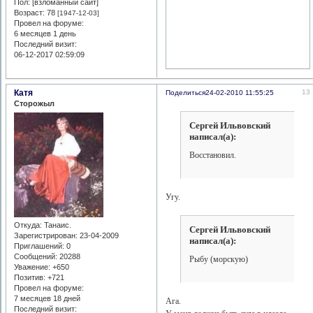
Пол: [взломанный сайт]
Возраст:
78
[1947-12-03]
Провел на форуме:
6 месяцев 1 день
Последний визит:
06-12-2017 02:59:09
Катя
13
Поделиться
24-02-2010 11:55:25
Сторожыл
Сергей Ильвовский
написал(а):
Восстановил.
Угу.
Откуда:
Танаис.
Сергей Ильвовский
Зарегистрирован
: 23-04-2009
написал(а):
Приглашений:
0
Сообщений:
20288
Рыбу (морскую)
Уважение:
+650
Позитив:
+721
Провел на форуме:
7 месяцев 18 дней
Ага.
Последний визит: