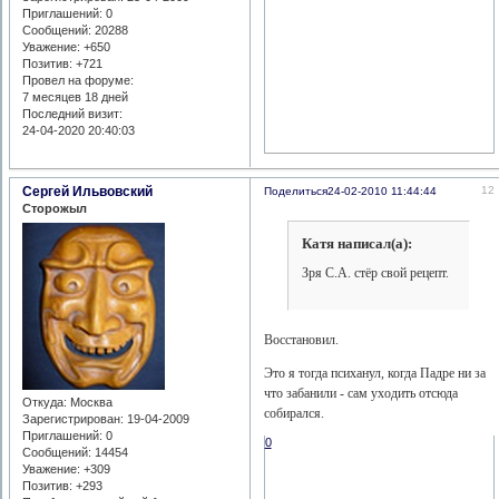
Приглашений:
0
Сообщений:
20288
Уважение:
+650
Позитив:
+721
Провел на форуме:
7 месяцев 18 дней
Последний визит:
24-04-2020 20:40:03
Сергей Ильвовский
12
Поделиться
24-02-2010 11:44:44
Сторожыл
Катя написал(а):
Зря С.А. стёр свой рецепт.
Восстановил.
Это я тогда психанул, когда Падре ни за
что забанили - сам уходить отсюда
Откуда:
Москва
собирался.
Зарегистрирован
: 19-04-2009
Приглашений:
0
0
Сообщений:
14454
Уважение:
+309
Позитив:
+293