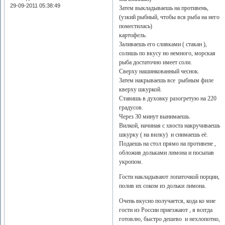
29-09-2011 05:38:49
Затем выкладываешь на противень,
(узкий рыбный, чтобы вся рыба на него
поместилась)
картофель.
Заливаешь его сливками ( стакан ),
солишь по вкусу но немного, морская
рыба достаточно имеет соли.
Сверху нашинкованный чеснок.
Затем накрываешь все рыбным филе
кверху шкуркой.
Ставишь в духовку разогретую на 220
градусов.
Через 30 минут вынимаешь.
Вилкой, начиная с хвоста накручиваешь
шкурку ( на вилку) и снимаешь её.
Подаешь на стол прямо на противене ,
обложив дольками лимона и посыпав
укропом.
Гости накладывают лопаточкой порции,
полив их соком из дольки лимона.
Очень вкусно получается, кода ко мне
гости из России приезжают , я всегда
готовлю, быстро дешево и нехлопотно,