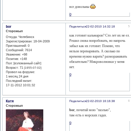
все довольны
0
bor
5
Поделиться
22-02-2010 14:32:18
Сторожыл
как готовят кальмаров? Сто лет их не ел.
Откуда:
Челябинск
Решил снова попробовать, но напрочь
Зарегистрирован
: 18-04-2009
Приглашений:
0
забыл как их готовят. Помню, что
Сообщений:
7614
нельзя переваривать. А сколько по
Уважение:
+98
времени нужно варить? размораживать
Позитив:
+148
обязательно? Микроволновки у меня
Пол: [взломанный сайт]
нет.
Возраст:
71
[1955-07-02]
Провел на форуме:
0
1 месяц 24 дня
Последний визит:
17-11-2012 10:01:32
Катя
6
Поделиться
22-02-2010 16:16:38
Сторожыл
bor
, почитай мою "паэлью",
там есть о морских гадах.
0