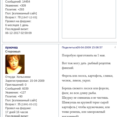
Сообщений:
14454
Уважение:
+309
Позитив:
+293
Пол: [взломанный сайт]
Возраст:
78
[1947-12-03]
Провел на форуме:
6 месяцев 1 день
Последний визит:
06-12-2017 02:59:09
пуночка
4
Поделиться
26-04-2009 15:08:57
Сторожыл
Попробую приготовить на 1 мая.
Вот тож могу дать рыбный рецептик
финский.
Форель или лосось, картофель, сливки,
Откуда:
Хельсинки
чеснок, лимон, укроп.
Зарегистрирован
: 15-04-2009
Приглашений:
0
Берешь свежего лосося или форели,
Сообщений:
6039
Уважение:
+127
филе, во всю длину рыбы.
Позитив:
+90
Шкурку не снимаешь и не чистишь.
Пол: [взломанный сайт]
Шинкуешь на крупной терке сырой
Возраст:
35
[1991-03-22]
картофель ( чтобы кружочками, или
Провел на форуме:
тонко режешь, или замороженый
17 дней 16 часов
Последний визит:
магазинный)