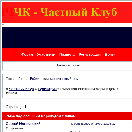
"
Форум
Участники
Правила
Регистрация
Войти
Активные темы
Привет, Гость!
Войдите
или
зарегистрируйтесь
.
»
Частный Клуб
»
Кулинария
»
Рыба под овощным маринадом с
вином.
Страница:
1
Рыба под овощным маринадом с вином.
Сергей Ильвовский
1
Поделиться
26-04-2009 13:08:22
Сторожыл