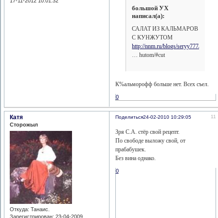
17-11-2012 10:01:32
большой УХ
написал(а):
САЛАТ ИЗ КАЛЬМАРОВ
С КУНЖУТОМ
http://nnm.ru/blogs/seryy777/salat_i
… hutom/#cut
К%альморофф больше нет. Всех съел.
0
Катя
11
Поделиться
24-02-2010 10:29:05
Сторожыл
Зря С.А. стёр свой рецепт.
По свободе выложу свой, от
прабабушек.
Без вина однако.
0
Откуда:
Танаис.
Зарегистрирован
: 23-04-2009