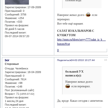
солёной воде.
Зарегистрирован
: 17-09-2009
Приглашений:
0
Сообщений:
3756
Наверное жевал долго
если
Уважение:
+254
переварил.
Позитив:
+333
Вот тебе ещё вариант.
Провел на форуме:
30 дней 5 часов
САЛАТ ИЗ КАЛЬМАРОВ С
Последний визит:
КУНЖУТОМ
09-07-2014 09:57:20
http://nnm.ru/blogs/seryy777/salat_iz_k …
hutom/#cut
0
bor
10
Поделиться
24-02-2010 10:27:44
Сторожыл
Откуда:
Челябинск
большой УХ
Зарегистрирован
: 18-04-2009
написал(а):
Приглашений:
0
Сообщений:
7614
Наверное жевал долго
Уважение:
+98
если переварил.
Позитив:
+148
Пол: [взломанный сайт]
Возраст:
71
[1955-07-02]
Провел на форуме:
Да, вроде. Какал сегодня с аппетитом.
1 месяц 24 дня
Последний визит: