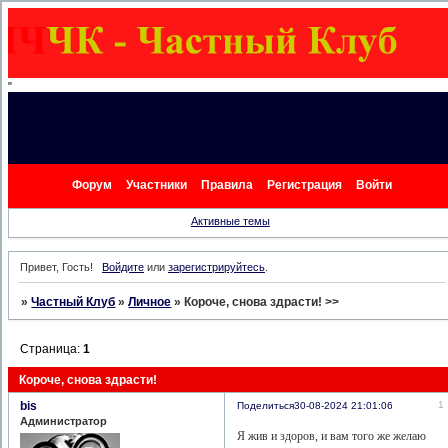
"
Форум
Участники
Правила
Регистрация
Войти
Активные темы
Привет, Гость!
Войдите
или
зарегистрируйтесь
.
»
Частный Клуб
»
Личное
»
Короче, снова здрасти! >>
Страница:
1
Короче, снова здрасти!
bis
1
Поделиться
30-08-2024 21:01:06
Администратор
Я жив и здоров, и вам того же желаю