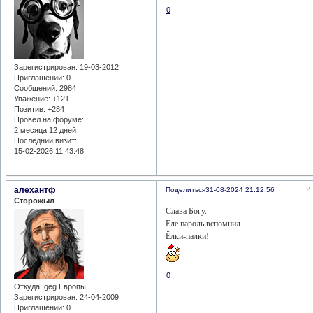
0
Зарегистрирован
: 19-03-2012
Приглашений:
0
Сообщений:
2984
Уважение:
+121
Позитив:
+284
Провел на форуме:
2 месяца 12 дней
Последний визит:
15-02-2026 11:43:48
алехантф
2
Поделиться
31-08-2024 21:12:56
Сторожыл
Слава Богу.
Еле пароль вспомнил.
Ёлки-палки!
0
Откуда:
geg Европы
Зарегистрирован
: 24-04-2009
Приглашений:
0