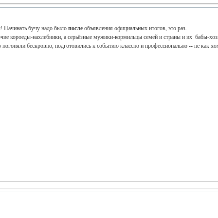
! Начинать бучу надо было
после
объявления официальных итогов, это раз.
чие короеды-нахлебники, а серьёзные мужики-кормильцы семей и страны и их бабы-хоз
 погоняли бескровно, подготовились к событию классно и профессионально -- не как хох