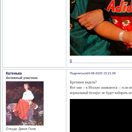
0
Катенька
Поделиться
10-08-2020 15:21:06
Активный участник
Кретинов видели?
Вот они -- в Москве ошиваются -- если н
нормальный белорус не будет избирать а
Откуда:
Дикое Поле