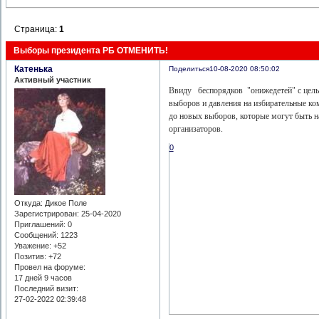
Страница:
1
Выборы президента РБ ОТМЕНИТЬ!
Катенька
Поделиться
10-08-2020 08:50:02
Активный участник
Ввиду беспорядков "онижедетей" с цел
выборов и давления на избирательные ко
до новых выборов, которые могут быть н
организаторов.
0
Откуда:
Дикое Поле
Зарегистрирован
: 25-04-2020
Приглашений:
0
Сообщений:
1223
Уважение:
+52
Позитив:
+72
Провел на форуме:
17 дней 9 часов
Последний визит:
27-02-2022 02:39:48