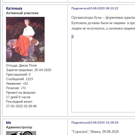
Катенька
Поделиться
10-08-2020 09:10:22
Активный участник
Организаторы бузы -- форменные идиоты
Бунтовать должны были не пацанва и про
людям не получилось, а силовики пацанов
0
Откуда:
Дикое Поле
Зарегистрирован
: 25-04-2020
Приглашений:
0
Сообщений:
1223
Уважение:
+52
Позитив:
+72
Провел на форуме:
17 дней 9 часов
Последний визит:
27-02-2022 02:39:48
bis
Поделиться
10-08-2020 10:28:03
Администратор
"Соросята", Минск, 09.08.2020