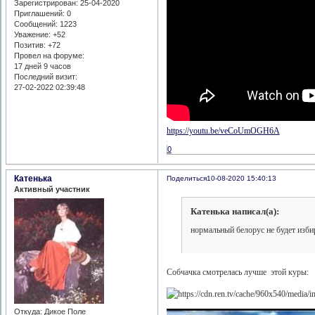
Зарегистрирован
: 25-04-2020
Приглашений:
0
Сообщений:
1223
Уважение:
+52
Позитив:
+72
Провел на форуме:
17 дней 9 часов
Последний визит:
27-02-2022 02:39:48
https://youtu.be/veCoUmOGH6A
0
Катенька
Поделиться
10-08-2020 15:40:13
Активный участник
Катенька написал(а):
нормальный белорус не будет изби
Собчачка смотрелась лучше этой куры:
Откуда:
Дикое Поле