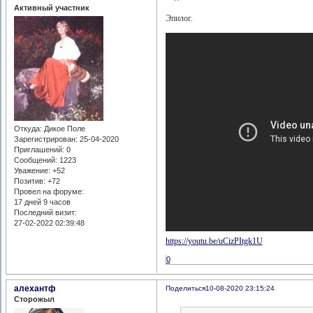
Активный участник
Эпилог.
Откуда:
Дикое Поле
Зарегистрирован
: 25-04-2020
Приглашений:
0
Сообщений:
1223
Уважение:
+52
Позитив:
+72
Провел на форуме:
17 дней 9 часов
Последний визит:
27-02-2022 02:39:48
https://youtu.be/uCizPItgk1U
0
алехантф
Поделиться
10-08-2020 23:15:24
Сторожыл