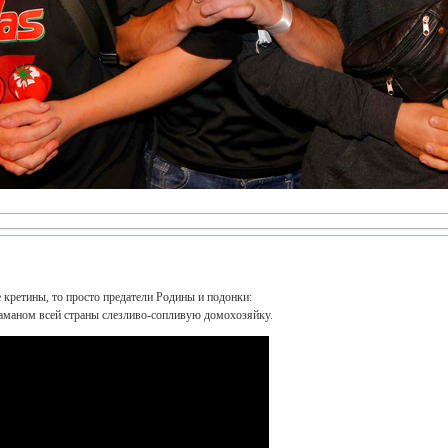
е кретины, то просто предатели Родины и подонки:
таманом всей страны слезливо-сопливую домохозяйку.