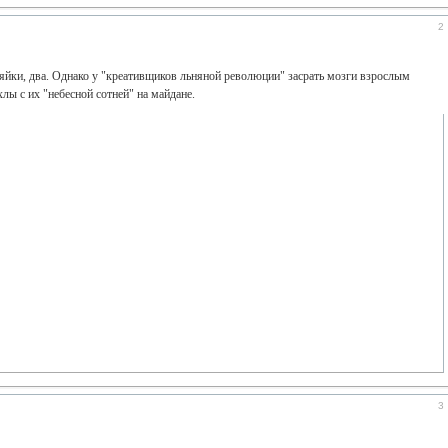
2
яйки, два. Однако у "креативщиков льняной революции" засрать мозги взрослым
лы с их "небесной сотней" на майдане.
3