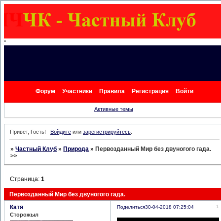
"
Форум
Участники
Правила
Регистрация
Войти
Активные темы
Привет, Гость!
Войдите
или
зарегистрируйтесь
.
»
Частный Клуб
»
Природа
»
Первозданный Мир без двуногого гада.
>>
Страница:
1
Первозданный Мир без двуногого гада.
Катя
1
Поделиться
30-04-2018 07:25:04
Сторожыл