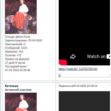
Откуда:
Дикое Поле
Зарегистрирован
: 25-04-2020
Приглашений:
0
Сообщений:
1223
Уважение:
+52
Позитив:
+72
Провел на форуме:
17 дней 9 часов
Последний визит:
https://youtu.be/_Gz5AG5O1xQ
27-02-2022 02:39:48
0
Катенька
3
Поделиться
25-12-2020 22:18:14
Активный участник