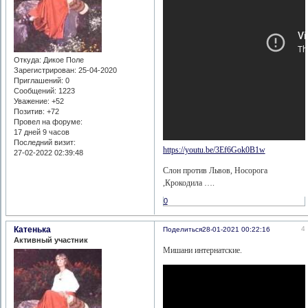
Откуда:
Дикое Поле
Зарегистрирован
: 25-04-2020
Приглашений:
0
Сообщений:
1223
Уважение:
+52
Позитив:
+72
Провел на форуме:
17 дней 9 часов
Последний визит:
https://youtu.be/3Ef6Gok0B1w
27-02-2022 02:39:48
Слон против Львов, Носорога
,Крокодила ….
0
Катенька
4
Поделиться
28-01-2021 00:22:16
Активный участник
Мишани интернатские.