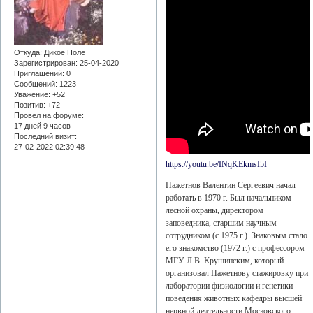
Откуда:
Дикое Поле
Зарегистрирован
: 25-04-2020
Приглашений:
0
Сообщений:
1223
Уважение:
+52
Позитив:
+72
Провел на форуме:
17 дней 9 часов
Последний визит:
27-02-2022 02:39:48
https://youtu.be/INqKEkmsI5I
Пажетнов Валентин Сергеевич начал
работать в 1970 г. Был начальником
лесной охраны, директором
заповедника, старшим научным
сотрудником (с 1975 г.). Знаковым стало
его знакомство (1972 г.) с профессором
МГУ Л.В. Крушинским, который
организовал Пажетнову стажировку при
лаборатории физиологии и генетики
поведения животных кафедры высшей
нервной деятельности Московского