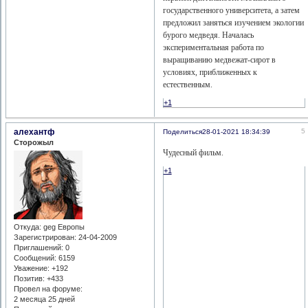
государственного университета, а затем
предложил заняться изучением экологии
бурого медведя. Началась
экспериментальная работа по
выращиванию медвежат-сирот в
условиях, приближенных к
естественным.
+1
алехантф
5
Поделиться
28-01-2021 18:34:39
Сторожыл
Чудесный фильм.
+1
Откуда:
geg Европы
Зарегистрирован
: 24-04-2009
Приглашений:
0
Сообщений:
6159
Уважение:
+192
Позитив:
+433
Провел на форуме:
2 месяца 25 дней