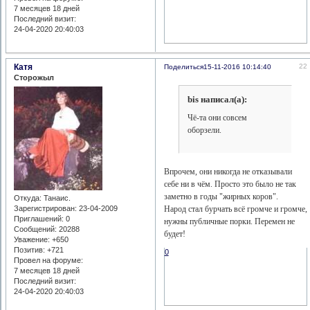
7 месяцев 18 дней
Последний визит:
24-04-2020 20:40:03
Катя
22
Поделиться
15-11-2016 10:14:40
Сторожыл
bis написал(а):
Чё-та они совсем
оборзели.
Впрочем, они никогда не отказывали
себе ни в чём. Просто это было не так
заметно в годы "жирных коров".
Откуда:
Танаис.
Зарегистрирован
: 23-04-2009
Народ стал бурчать всё громче и громче,
Приглашений:
0
нужны публичные порки. Перемен не
Сообщений:
20288
будет!
Уважение:
+650
Позитив:
+721
0
Провел на форуме:
7 месяцев 18 дней
Последний визит:
24-04-2020 20:40:03