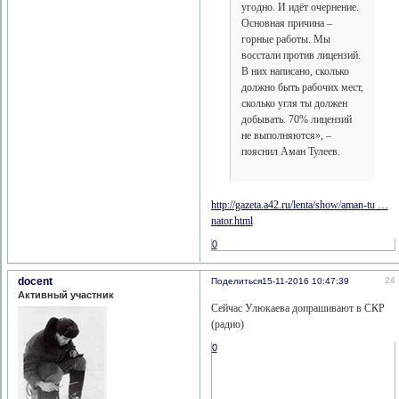
угодно. И идёт очернение.
Основная причина –
горные работы. Мы
восстали против лицензий.
В них написано, сколько
должно быть рабочих мест,
сколько угля ты должен
добывать. 70% лицензий
не выполняются», –
пояснил Аман Тулеев.
http://gazeta.a42.ru/lenta/show/aman-tu …
nator.html
0
docent
24
Поделиться
15-11-2016 10:47:39
Активный участник
Сейчас Улюкаева допрашивают в СКР
(радио)
0