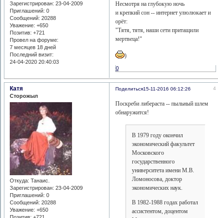
Несмотря на глубокую ночь
Зарегистрирован
: 23-04-2009
Приглашений:
0
и крепкий сон -- интернет улюлюкает и
Сообщений:
20288
орёт:
Уважение:
+650
"Тятя, тятя, наши сети притащили
Позитив:
+721
мертвеца!"
Провел на форуме:
7 месяцев 18 дней
Последний визит:
)
24-04-2020 20:40:03
0
Катя
4
Поделиться
15-11-2016 06:12:26
Сторожыл
Поскреби либераста -- пыльный шлем
обнаружится!
В 1979 году окончил
экономический факультет
Московского
государственного
университета имени М.В.
Ломоносова, доктор
Откуда:
Танаис.
экономических наук.
Зарегистрирован
: 23-04-2009
Приглашений:
0
В 1982-1988 годах работал
Сообщений:
20288
Уважение:
+650
ассистентом, доцентом
Позитив:
+721