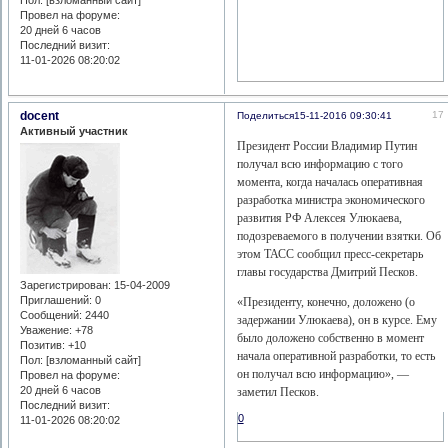
Пол: [взломанный сайт]
Провел на форуме:
20 дней 6 часов
Последний визит:
11-01-2026 08:20:02
docent
17
Поделиться
15-11-2016 09:30:41
Активный участник
Президент России Владимир Путин
получал всю информацию с того
момента, когда началась оперативная
разработка министра экономического
развития РФ Алексея Улюкаева,
подозреваемого в получении взятки. Об
этом ТАСС сообщил пресс-секретарь
главы государства Дмитрий Песков.
Зарегистрирован
: 15-04-2009
Приглашений:
0
«Президенту, конечно, доложено (о
Сообщений:
2440
задержании Улюкаева), он в курсе. Ему
Уважение:
+78
было доложено собственно в момент
Позитив:
+10
начала оперативной разработки, то есть
Пол: [взломанный сайт]
он получал всю информацию», —
Провел на форуме:
20 дней 6 часов
заметил Песков.
Последний визит:
0
11-01-2026 08:20:02