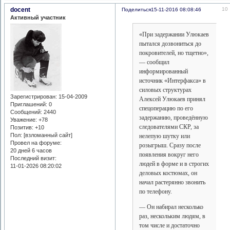
docent
10
Поделиться
15-11-2016 08:08:46
Активный участник
«При задержании Улюкаев
пытался дозвониться до
покровителей, но тщетно»,
— сообщил
информированный
источник «Интерфакса» в
силовых структурах
Зарегистрирован
: 15-04-2009
Алексей Улюкаев принял
Приглашений:
0
спецоперацию по его
Сообщений:
2440
задержанию, проведённую
Уважение:
+78
следователями СКР, за
Позитив:
+10
Пол: [взломанный сайт]
нелепую шутку или
Провел на форуме:
розыгрыш. Сразу после
20 дней 6 часов
появления вокруг него
Последний визит:
людей в форме и в строгих
11-01-2026 08:20:02
деловых костюмах, он
начал растерянно звонить
по телефону.
— Он набирал несколько
раз, нескольким людям, в
том числе и достаточно