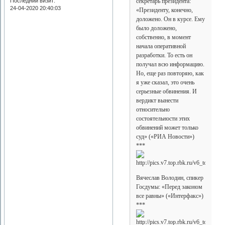
Последний визит:
секретарь президента:
24-04-2020 20:40:03
«Президенту, конечно,
доложено. Он в курсе. Ему
было доложено,
собственно, в момент
начала оперативной
разработки. То есть он
получал всю информацию.
Но, еще раз повторяю, как
я уже сказал, это очень
серьезные обвинения. И
вердикт вынести
относительно
состоятельности этих
обвинений может только
суд» («РИА Новости»)
***
Вячеслав Володин, спикер
Госдумы: «Перед законом
все равны» («Интерфакс»)
***