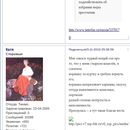
ходатайствовать об
избрании меры
пресечения.
http://www.interfax.ru/russia/537017
0
Катя
2
Поделиться
15-11-2016 05:06:59
Сторожыл
Мне снился чудный вещий сон про
то, что у меня стырили кошелёк, я
схватила
воришку за куртку и требую вернуть
его;
воришка вытряхивает карманы, пазуху,
оттуда вываливются кошельки,
портмоне
разной степени потёртости и
Откуда:
Танаис.
наполненности...
Зарегистрирован
: 23-04-2009
Проснулась -- а тут такая благая весть:
Приглашений:
0
Сообщений:
20288
Уважение:
+650
Позитив:
+721