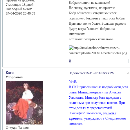
Провел на форуме:
Бобра словили на кошельке!
7 месяцев 18 дней
Не скажу, пустячок, но приятно.
Последний визит:
Бобр обнаглел и стырил
кошелёк
24-04-2020 20:40:03
портмоне с баксами у такого же бобра.
Приятно, но не более. Большая радость
будет, когда "словят" бобров на
миллионах
вот таких потёртых кошельков:
0
Катя
3
Поделиться
15-11-2016 05:27:25
Сторожыл
04:48
В СКР привели новые подробности дела
главы Минэкономразвития Алексея
Улюкаева. Министр был задержан с
поличным при получении взятки. При
этом деньги у представителей
"Роснефти" вымогали,
причём с
угрозами
, утверждают в Следственном
комитете.
Откуда:
Танаис.