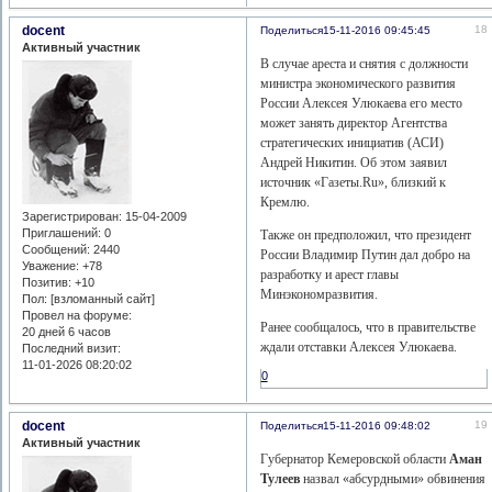
docent
18
Поделиться
15-11-2016 09:45:45
Активный участник
В случае ареста и снятия с должности
министра экономического развития
России Алексея Улюкаева его место
может занять директор Агентства
стратегических инициатив (АСИ)
Андрей Никитин. Об этом заявил
источник «Газеты.Ru», близкий к
Кремлю.
Зарегистрирован
: 15-04-2009
Приглашений:
0
Также он предположил, что президент
Сообщений:
2440
России Владимир Путин дал добро на
Уважение:
+78
разработку и арест главы
Позитив:
+10
Минэкономразвития.
Пол: [взломанный сайт]
Провел на форуме:
Ранее сообщалось, что в правительстве
20 дней 6 часов
ждали отставки Алексея Улюкаева.
Последний визит:
11-01-2026 08:20:02
0
docent
19
Поделиться
15-11-2016 09:48:02
Активный участник
Губернатор Кемеровской области
Аман
Тулеев
назвал «абсурдными» обвинения