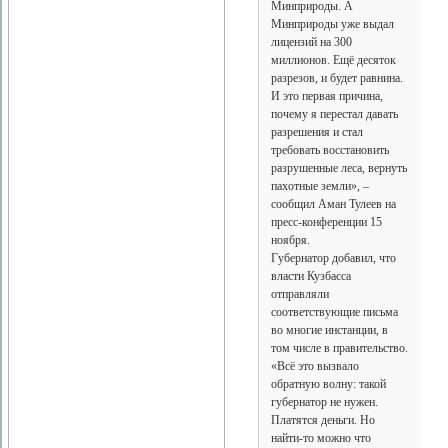
Минприроды. А
Минприроды уже выдал
лицензий на 300
миллионов. Ещё десяток
разрезов, и будет равнина.
И это первая причина,
почему я перестал давать
разрешения и стал
требовать восстановить
разрушенные леса, вернуть
пахотные земли», –
сообщил Аман Тулеев на
пресс-конференции 15
ноября.
Губернатор добавил, что
власти Кузбасса
отправляли
соответствующие письма
во многие инстанции, в
том числе в правительство.
«Всё это вызвало
обратную волну: такой
губернатор не нужен.
Платятся деньги. Но
найти-то можно что