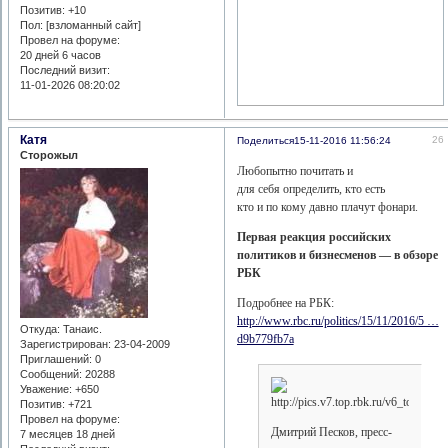
Позитив:
+10
Пол: [взломанный сайт]
Провел на форуме:
20 дней 6 часов
Последний визит:
11-01-2026 08:20:02
Катя
26
Поделиться
15-11-2016 11:56:24
Сторожыл
Любопытно почитать и
для себя определить, кто есть
кто и по кому давно плачут фонари.
Первая реакция российских
политиков и бизнесменов — в обзоре
РБК
Подробнее на РБК:
http://www.rbc.ru/politics/15/11/2016/5 …
Откуда:
Танаис.
d9b779fb7a
Зарегистрирован
: 23-04-2009
Приглашений:
0
Сообщений:
20288
Уважение:
+650
Позитив:
+721
Провел на форуме:
Дмитрий Песков, пресс-
7 месяцев 18 дней