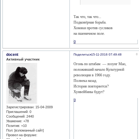
Так что, так что...
Подковёрная борьба.
Хомяки против сусликов
на пшеничном поле.
0
docent
8
Поделиться
15-11-2016 07:49:48
Активный участник
Огонь по штабам — лозунг Мао,
положивший начало Культурной
революции в 1966 году.
Полвека назад.
История повторяется?
Хунвейбины будут?
0
Зарегистрирован
: 15-04-2009
Приглашений:
0
Сообщений:
2440
Уважение:
+78
Позитив:
+10
Пол: [взломанный сайт]
Провел на форуме: