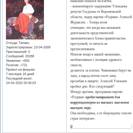
банально попался на взятке,
- комментирует задержание Улюкаева
депутат Госдумы от Воронежской
области, лидер партии «Родина» Алексей
Журавлев. - Теперь всем
очевидно, что когда мы называем
деятельность представителей
экономического блока правительства
Откуда:
Танаис.
преступной, то ничуть не
Зарегистрирован
: 23-04-2009
преувеличиваем.
Приглашений:
0
Многие вещи в нашей экономике,
Сообщений:
20288
необъяснимые с позиции здравого
Уважение:
+650
смысла,
Позитив:
+721
Провел на форуме:
делаются за взятки. Чиновники берут на
7 месяцев 18 дней
лапу, а народ потом сосет лапу,
Последний визит:
прозябая в нищете. Алексей Улюкаев
24-04-2020 20:40:03
пробил дно. Кто следующий?
Между прочим, программа партии
«Родина»
предусматривает для
коррупционеров из высших эшелонов
высшую меру
.
Она необходима, а то бюрократы совсем
страх потеряли».
0