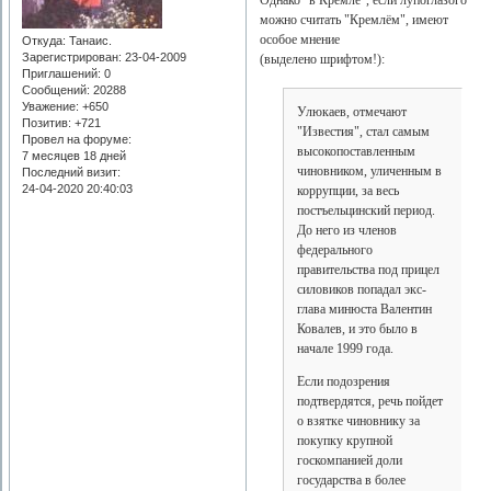
Однако "в Кремле", если лупоглазого
можно считать "Кремлём", имеют
особое мнение
Откуда:
Танаис.
Зарегистрирован
: 23-04-2009
(выделено шрифтом!):
Приглашений:
0
Сообщений:
20288
Уважение:
+650
Улюкаев, отмечают
Позитив:
+721
"Известия", стал самым
Провел на форуме:
высокопоставленным
7 месяцев 18 дней
чиновником, уличенным в
Последний визит:
24-04-2020 20:40:03
коррупции, за весь
постъельцинский период.
До него из членов
федерального
правительства под прицел
силовиков попадал экс-
глава минюста Валентин
Ковалев, и это было в
начале 1999 года.
Если подозрения
подтвердятся, речь пойдет
о взятке чиновнику за
покупку крупной
госкомпанией доли
государства в более