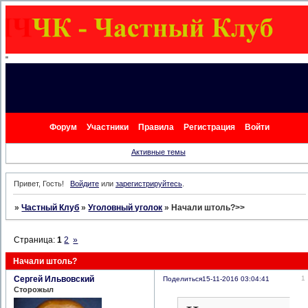
"
Форум
Участники
Правила
Регистрация
Войти
Активные темы
Привет, Гость!
Войдите
или
зарегистрируйтесь
.
»
Частный Клуб
»
Уголовный уголок
»
Начали штоль?>>
Страница:
1
2
»
Начали штоль?
Сергей Ильвовский
1
Поделиться
15-11-2016 03:04:41
Сторожыл