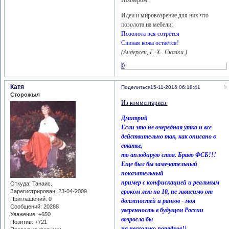
Познером.
Идеи и мировозрение для них что
позолота на мебели:
Позолота вся сотрётся
Свиная кожа остаётся!
(Андерсен, Г.-Х.. Сказки.)
0
Катя
5
Поделиться
15-11-2016 06:18:41
Сторожыл
Из комментариев:
Дмитрий
Если это не очередная утка и все
действительно так, как описано в
статье,
то аплодирую стоя. Браво ФСБ!!!
Еще был бы замечательный
показательный
пример с конфискацией и реальным
Откуда:
Танаис.
сроком лет на 10, не зависимо от
Зарегистрирован
: 23-04-2009
Приглашений:
0
должностей и рангов - моя
Сообщений:
20288
уверенность в будущем России
Уважение:
+650
возросла бы
Позитив:
+721
на несколько порядков!)