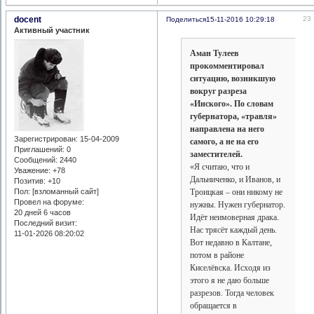
docent
23
Поделиться
15-11-2016 10:29:18
Активный участник
Аман Тулеев
прокомментировал
ситуацию, возникшую
вокруг разреза
«Инского». По словам
губернатора, «травля»
направлена на него
Зарегистрирован
: 15-04-2009
самого, а не на его
Приглашений:
0
заместителей.
Сообщений:
2440
«Я считаю, что и
Уважение:
+78
Дальниченко, и Иванов, и
Позитив:
+10
Пол: [взломанный сайт]
Троицкая – они никому не
Провел на форуме:
нужны. Нужен губернатор.
20 дней 6 часов
Идёт неимоверная драка.
Последний визит:
Нас трясёт каждый день.
11-01-2026 08:20:02
Вот недавно в Калтане,
потом в районе
Киселёвска. Исходя из
этого я не даю больше
разрезов. Тогда человек
обращается в