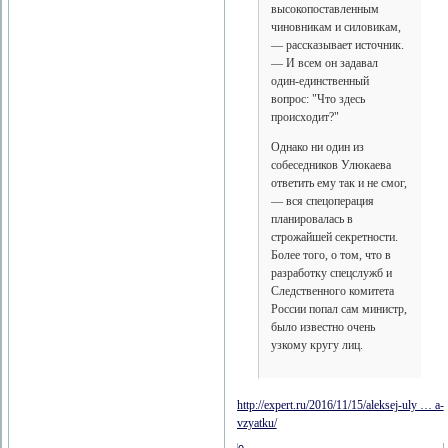
высокопоставленным
чиновникам и силовикам,
— рассказывает источник.
— И всем он задавал
один-единственный
вопрос: "Что здесь
происходит?"
Однако ни один из
собеседников Улюкаева
ответить ему так и не смог,
— вся спецоперация
планировалась в
строжайшей секретности.
Более того, о том, что в
разработку спецслужб и
Следственного комитета
России попал сам министр,
было известно очень
узкому кругу лиц.
http://expert.ru/2016/11/15/aleksej-uly … a-
vzyatku/