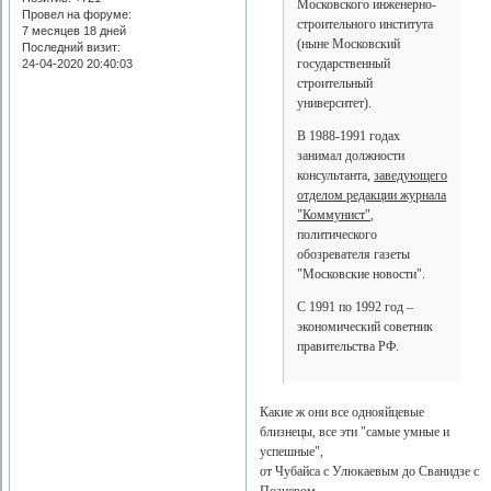
Московского инженерно-
Провел на форуме:
строительного института
7 месяцев 18 дней
(ныне Московский
Последний визит:
государственный
24-04-2020 20:40:03
строительный
университет).
В 1988-1991 годах
занимал должности
консультанта,
заведующего
отделом редакции журнала
"Коммунист"
,
политического
обозревателя газеты
"Московские новости".
С 1991 по 1992 год –
экономический советник
правительства РФ.
Какие ж они все однояйцевые
близнецы, все эти "самые умные и
успешные",
от Чубайса с Улюкаевым до Сванидзе с