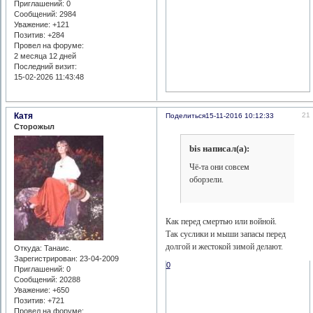
Приглашений:
0
Сообщений:
2984
Уважение:
+121
Позитив:
+284
Провел на форуме:
2 месяца 12 дней
Последний визит:
15-02-2026 11:43:48
Катя
21
Поделиться
15-11-2016 10:12:33
Сторожыл
bis написал(а):
Чё-та они совсем
оборзели.
Как перед смертью или войной.
Так суслики и мыши запасы перед
долгой и жестокой зимой делают.
Откуда:
Танаис.
Зарегистрирован
: 23-04-2009
0
Приглашений:
0
Сообщений:
20288
Уважение:
+650
Позитив:
+721
Провел на форуме: