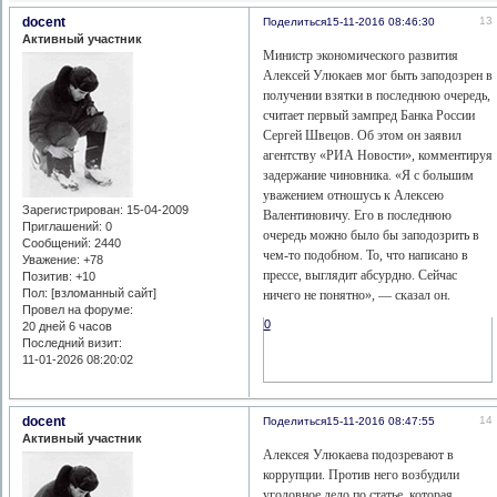
docent
13
Поделиться
15-11-2016 08:46:30
Активный участник
Министр экономического развития
Алексей Улюкаев мог быть заподозрен в
получении взятки в последнюю очередь,
считает первый зампред Банка России
Сергей Швецов. Об этом он заявил
агентству «РИА Новости», комментируя
задержание чиновника. «Я с большим
уважением отношусь к Алексею
Зарегистрирован
: 15-04-2009
Валентиновичу. Его в последнюю
Приглашений:
0
очередь можно было бы заподозрить в
Сообщений:
2440
чем-то подобном. То, что написано в
Уважение:
+78
прессе, выглядит абсурдно. Сейчас
Позитив:
+10
Пол: [взломанный сайт]
ничего не понятно», — сказал он.
Провел на форуме:
0
20 дней 6 часов
Последний визит:
11-01-2026 08:20:02
docent
14
Поделиться
15-11-2016 08:47:55
Активный участник
Алексея Улюкаева подозревают в
коррупции. Против него возбудили
уголовное дело по статье, которая