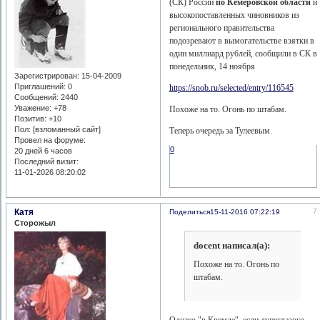
(СК) России
по Кемеровской области
и
высокопоставленных чиновников из
регионального правительства
подозревают в вымогательстве взятки в
один миллиард рублей, сообщили в СК в
понедельник, 14 ноября
Зарегистрирован
: 15-04-2009
Приглашений:
0
https://snob.ru/selected/entry/116545
Сообщений:
2440
Уважение:
+78
Похоже на то. Огонь по штабам.
Позитив:
+10
Пол: [взломанный сайт]
Теперь очередь за Тулеевым.
Провел на форуме:
0
20 дней 6 часов
Последний визит:
11-01-2026 08:20:02
Катя
7
Поделиться
15-11-2016 07:22:19
Сторожыл
docent написал(а):
Похоже на то. Огонь по
штабам.