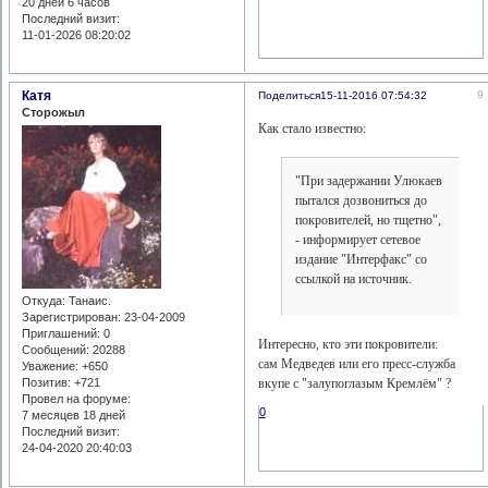
20 дней 6 часов
Последний визит:
11-01-2026 08:20:02
Катя
9
Поделиться
15-11-2016 07:54:32
Сторожыл
Как стало известно:
"При задержании Улюкаев
пытался дозвониться до
покровителей, но тщетно",
- информирует сетевое
издание "Интерфакс" со
ссылкой на источник.
Откуда:
Танаис.
Зарегистрирован
: 23-04-2009
Приглашений:
0
Интересно, кто эти покровители:
Сообщений:
20288
сам Медведев или его пресс-служба
Уважение:
+650
вкупе с "залупоглазым Кремлём" ?
Позитив:
+721
Провел на форуме:
0
7 месяцев 18 дней
Последний визит:
24-04-2020 20:40:03