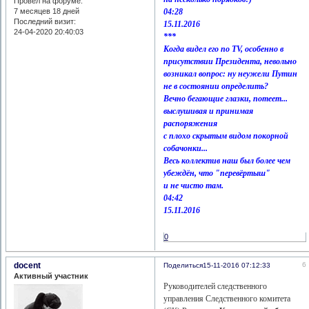
Провел на форуме:
04:28
7 месяцев 18 дней
Последний визит:
15.11.2016
24-04-2020 20:40:03
***
Когда видел его по TV, особенно в
присутствии Президента, невольно
возникал вопрос: ну неужели Путин
не в состоянии определить?
Вечно бегающие глазки, потеет...
выслушивая и принимая
распоряжения
с плохо скрытым видом покорной
собачонки...
Весь коллектив наш был более чем
убеждён, что "перевёртыш"
и не чисто там.
04:42
15.11.2016
0
docent
6
Поделиться
15-11-2016 07:12:33
Активный участник
Руководителей следственного
управления Следственного комитета