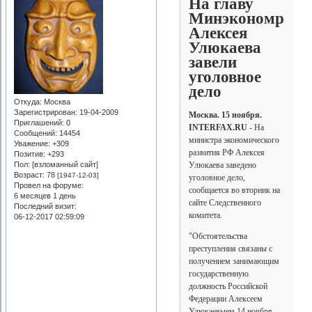
На главу
Минэкономразв
Алексея
Улюкаева
завели
уголовное
дело
Откуда:
Москва
Зарегистрирован
: 19-04-2009
Москва. 15 ноября.
Приглашений:
0
INTERFAX.RU
- На
Сообщений:
14454
министра экономического
Уважение:
+309
развития РФ Алексея
Позитив:
+293
Улюкаева заведено
Пол: [взломанный сайт]
Возраст:
78
[1947-12-03]
уголовное дело,
Провел на форуме:
сообщается во вторник на
6 месяцев 1 день
сайте Следственного
Последний визит:
комитета.
06-12-2017 02:59:09
"Обстоятельства
преступления связаны с
получением занимающим
государственную
должность Российской
Федерации Алексеем
Улюкаевыем 14 ноября