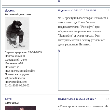
0
docent
11
Поделиться
15-11-2016 08:10:51
Активный участник
ФСБ прослушивала телефон Улюкаева с
лета этого года. В его беседах с
представителями "Роснефти" при
обсуждении вопроса приватизации
"Башнефти" звучали угрозы. Эти
материалы легли в основу уголовного
дела, рассказала Петренко.
0
Зарегистрирован
: 15-04-2009
Приглашений:
0
Сообщений:
2440
Уважение:
+78
Позитив:
+10
Пол: [взломанный сайт]
Провел на форуме:
20 дней 6 часов
Последний визит:
11-01-2026 08:20:02
Катя
12
Поделиться
15-11-2016 08:11:37
Сторожыл
«Министр экономического развития РФ