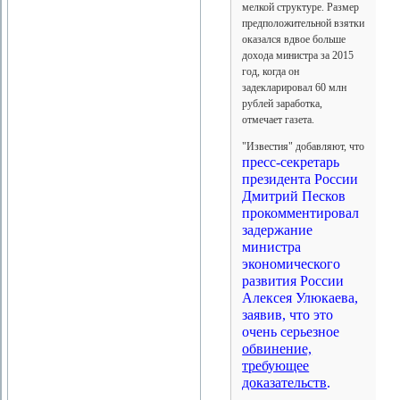
мелкой структуре. Размер
предположительной взятки
оказался вдвое больше
дохода министра за 2015
год, когда он
задекларировал 60 млн
рублей заработка,
отмечает газета.
"Известия" добавляют, что
пресс-секретарь
президента России
Дмитрий Песков
прокомментировал
задержание
министра
экономического
развития России
Алексея Улюкаева,
заявив, что это
очень серьезное
обвинение,
требующее
доказательств
.