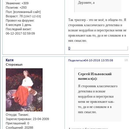
Дерзните, а
Уважение:
+309
Позитив:
+293
Пол: [взломанный сайт]
Возраст:
78
[1947-12-03]
Так триллер - это не моё, в общем-то. Я
Провел на форуме:
6 месяцев 1 день
сторонник классического детектива и
Последний визит:
всякие мордобои и перестрелки меня не
06-12-2017 02:59:09
привлекают как-то, да и не слишком я в
них смыслю.
0
Катя
16
Поделиться
04-10-2016 13:55:08
Сторожыл
Сергей Ильвовский
написал(а):
Я сторонник классического
детектива и всякие
мордобои и перестрелки
меня не привлекают как-
то, да и не слишком я в
них смыслю.
Откуда:
Танаис.
Зарегистрирован
: 23-04-2009
Приглашений:
0
Сообщений:
20288