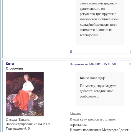
своей основной трудовой
деятельности, он
регулярно тренируется в
московской любительской
хоккейной команде, поет,
снимается в кино и на
телевидении.
0
Катя
9
Поделиться
21-09-2016 15:45:50
Сторожыл
bis написал(а):
По-моему, сюда следует
добавить сегодняшнее
сообщение о:
Можно.
И ещё кучу арестов и отставок-
Откуда:
Танаис.
Зарегистрирован
: 23-04-2009
переставок.
Приглашений:
0
И вопли подопечных Медведёва "денег