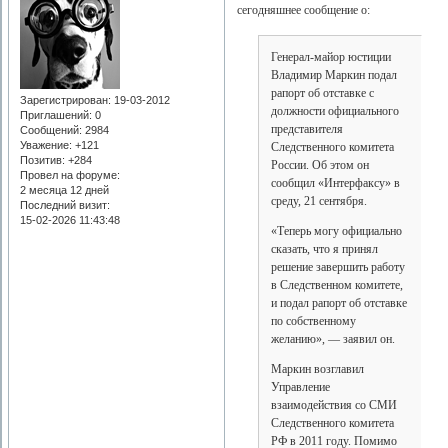
сегодняшнее сообщение о:
Генерал-майор юстиции
Владимир Маркин подал
рапорт об отставке с
Зарегистрирован
: 19-03-2012
должности официального
Приглашений:
0
представителя
Сообщений:
2984
Уважение:
+121
Следственного комитета
Позитив:
+284
России. Об этом он
Провел на форуме:
сообщил «Интерфаксу» в
2 месяца 12 дней
среду, 21 сентября.
Последний визит:
15-02-2026 11:43:48
«Теперь могу официально
сказать, что я принял
решение завершить работу
в Следственном комитете,
и подал рапорт об отставке
по собственному
желанию», — заявил он.
Маркин возглавил
Управление
взаимодействия со СМИ
Следственного комитета
РФ в 2011 году. Помимо