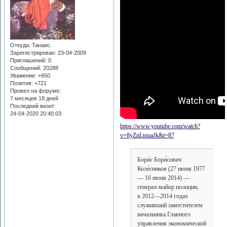
Откуда:
Танаис.
Зарегистрирован
: 23-04-2009
Приглашений:
0
Сообщений:
20288
Уважение:
+650
Позитив:
+721
Провел на форуме:
7 месяцев 18 дней
Последний визит:
24-04-2020 20:40:03
https://www.youtube.com/watch?
v=8yZnLtouaJk&t=87
Бори́с Бори́сович
Коле́сников (27 июня 1977
— 16 июня 2014) —
генерал-майор полиции,
в 2012—2014 годах
служивший заместителем
начальника Главного
управления экономической