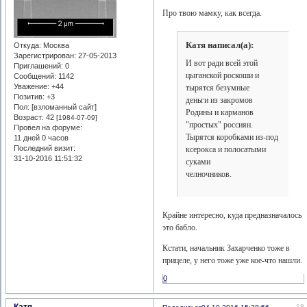
Про твою мамку, как всегда.
Катя написал(а):
Откуда:
Москва
Зарегистрирован
: 27-05-2013
И вот ради всей этой
Приглашений:
0
цыганской роскоши и
Сообщений:
1142
Уважение:
+44
тырятся безумные
Позитив:
+3
деньги из закромов
Пол: [взломанный сайт]
Родины и карманов
Возраст:
42
[1984-07-09]
"простых" россиян.
Провел на форуме:
Тырятся коробками из-под
11 дней 0 часов
Последний визит:
ксерокса и полосатыми
31-10-2016 11:51:32
суками
челночников.
Крайне интересно, куда предназначалось
это бабло.
Кстати, начальник Захарченко тоже в
прицеле, у него тоже уже кое-что нашли.
0
18