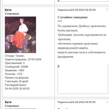
Катя
5
Поделиться
21-09-2016 09:35:09
Сторожыл
Случайное совпадение
***
По украинскому Донбассу прокатились
бунты шахтеров.
Требования: погасить задолженность по
зарплатам;
обеспечить горняков средствами
индивидуальной защиты,
вернуть шахтные поля в собственность
Откуда:
Танаис.
предприятия.
Зарегистрирован
: 23-04-2009
Приглашений:
0
0
Сообщений:
20288
Уважение:
+650
Позитив:
+721
Провел на форуме:
7 месяцев 18 дней
Последний визит:
24-04-2020 20:40:03
Катя
6
Поделиться
21-09-2016 09:55:50
Сторожыл