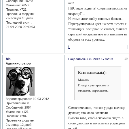
Сообщений:
20288
нет!
Уважение:
+650
НДС надо поднять! сократить расхды на
Позитив:
+721
оьорону!"...
Провел на форуме:
7 месяцев 18 дней
И отзыв лизенций у топовых банков...
Последний визит:
Перегруппировка идёт, на всех шерсти с
24-04-2020 20:40:03
тощающих овец уже не хватает, лишних
стригалей отстреливают или изымают из
оборота на всех уровнях.
0
bis
10
Поделиться
21-09-2016 17:02:35
Администратор
Катя написал(а):
Можно.
И ещё кучу арестов и
отставок-переставок.
Зарегистрирован
: 19-03-2012
Приглашений:
0
Самое смешное, что эти уроды все еще
Сообщений:
2984
Уважение:
+121
думают, что мало нахапали.
Позитив:
+284
Вместо того, чтобы спокойно сидеть в
Провел на форуме:
своих дворцах и закусывать устрицами
2 месяца 12 дней
икрой,