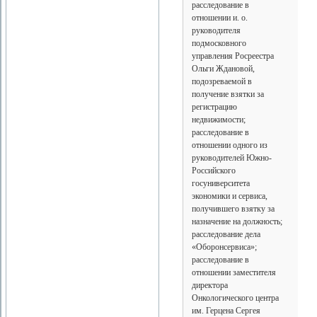
расследование в
отношении и. о.
руководителя
подмосковного
управления Росреестра
Ольги Ждановой,
подозреваемой в
получение взятки за
регистрацию
недвижимости;
расследование в
отношении одного из
руководителей Южно-
Российского
госуниверситета
экономики и сервиса,
получившего взятку за
назначение на должность;
расследование дела
«Оборонсервиса»;
расследование в
отношении заместителя
директора
Онкологического центра
им. Герцена Сергея