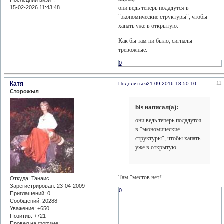
Последний визит:
они ведь теперь подадутся в
15-02-2026 11:43:48
"экономические структуры", чтобы
хапать уже в открытую.
Как бы там ни было, сигналы
тревожные.
0
Катя
11
Поделиться
21-09-2016 18:50:10
Сторожыл
bis написал(а):
они ведь теперь подадутся
в "экономические
структуры", чтобы хапать
уже в открытую.
Там "местов нет!"
Откуда:
Танаис.
Зарегистрирован
: 23-04-2009
0
Приглашений:
0
Сообщений:
20288
Уважение:
+650
Позитив:
+721
Провел на форуме: