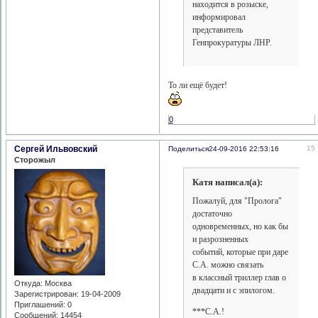
находится в розыске,
информировал
представитель
Генпрокуратуры ЛНР.
То ли ещё будет!
0
Сергей Ильвовский
15
Поделиться
24-09-2016 22:53:16
Сторожыл
Катя написал(а):
Пожалуй, для "Пролога"
достаточно
одновременных, но как бы
и разрозненных
событий, которые при даре
С.А. можно связать
в классный триллер глав о
Откуда:
Москва
двадцати и с эпилогом.
Зарегистрирован
: 19-04-2009
Приглашений:
0
***С.А.!
Сообщений:
14454