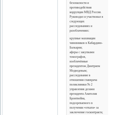
безопасности и
противодействия
коррупции МВД России.
Руководил и участвовал в
следующих
расследованиях и
разоблачениях:
крупные махинации
чиновников в Кабардино-
Балкарии;
аферы с закупками
томографов,
изобличённые
президентом Дмитрием
Медведевым;
расследование в
отношении главврача
поликлиники № 2
управления делами
президента Анатолия
Бронтвейна,
подозреваемого в
получении «отката» за
заключение госконтракта;