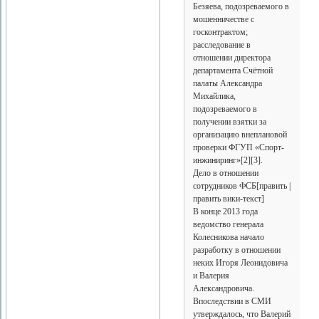
Безяева, подозреваемого в
мошенничестве с
госконтрактом;
расследование в
отношении директора
департамента Счётной
палаты Александра
Михайлика,
подозреваемого в
получении взятки за
организацию внеплановой
проверки ФГУП «Спорт-
инжиниринг»[2][3].
Дело в отношении
сотрудников ФСБ[править |
править вики-текст]
В конце 2013 года
ведомство генерала
Колесникова начало
разработку в отношении
неких Игоря Леонидовича
и Валерия
Александровича.
Впоследствии в СМИ
утверждалось, что Валерий