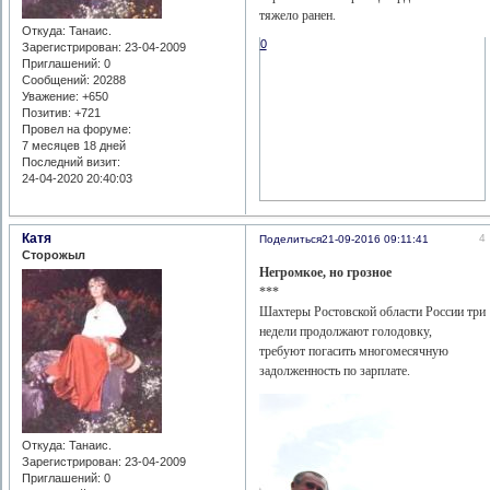
тяжело ранен.
Откуда:
Танаис.
0
Зарегистрирован
: 23-04-2009
Приглашений:
0
Сообщений:
20288
Уважение:
+650
Позитив:
+721
Провел на форуме:
7 месяцев 18 дней
Последний визит:
24-04-2020 20:40:03
Катя
4
Поделиться
21-09-2016 09:11:41
Сторожыл
Негромкое, но грозное
***
Шахтеры Ростовской области России три
недели продолжают голодовку,
требуют погасить многомесячную
задолженность по зарплате.
Откуда:
Танаис.
Зарегистрирован
: 23-04-2009
Приглашений:
0