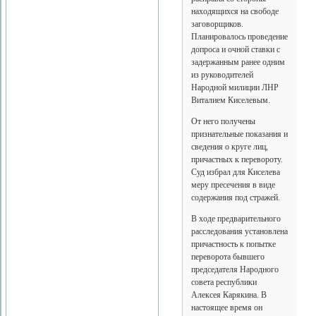
находящихся на свободе
заговорщиков.
Планировалось проведение
допроса и очной ставки с
задержанным ранее одним
из руководителей
Народной милиции ЛНР
Виталием Киселевым.
От него получены
признательные показания и
сведения о круге лиц,
причастных к перевороту.
Суд избрал для Киселева
меру пресечения в виде
содержания под стражей.
В ходе предварительного
расследования установлена
причастность к попытке
переворота бывшего
председателя Народного
совета республики
Алексея Карякина. В
настоящее время он