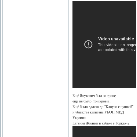
Ещё Янукович был на троне,
ещё не было той крови...
Ещё было далеко до "Клоуна с пушкой"
и убийства капитана УБОП МВД
Украины
Евгения Жилина в кабаке в Горках-2.