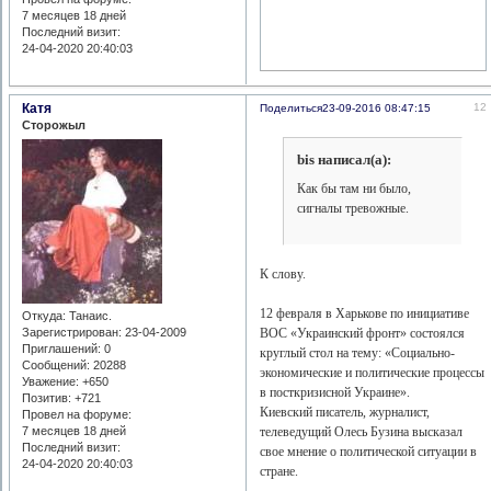
7 месяцев 18 дней
Последний визит:
24-04-2020 20:40:03
Катя
12
Поделиться
23-09-2016 08:47:15
Сторожыл
bis написал(а):
Как бы там ни было,
сигналы тревожные.
К слову.
12 февраля в Харькове по инициативе
Откуда:
Танаис.
Зарегистрирован
: 23-04-2009
ВОС «Украинский фронт» состоялся
Приглашений:
0
круглый стол на тему: «Социально-
Сообщений:
20288
экономические и политические процессы
Уважение:
+650
в посткризисной Украине».
Позитив:
+721
Киевский писатель, журналист,
Провел на форуме:
7 месяцев 18 дней
телеведущий Олесь Бузина высказал
Последний визит:
свое мнение о политической ситуации в
24-04-2020 20:40:03
стране.