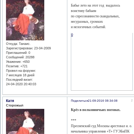
Бабье лето на этот год выдалось
воистину бабьим
по спресованности скандальных,
несуразных, громких
и нелогичных событий.
0
Откуда:
Танаис.
Зарегистрирован
: 23-04-2009
Приглашений:
0
Сообщений:
20288
Уважение:
+650
Позитив:
+721
Провел на форуме:
7 месяцев 18 дней
Последний визит:
24-04-2020 20:40:03
Катя
2
Поделиться
21-09-2016 08:34:08
Сторожыл
Крёз в полковничьих погонах.
***
Пресненский суд Москвы арестовал и. о.
начальника управления «Т» ГУЭБиПК