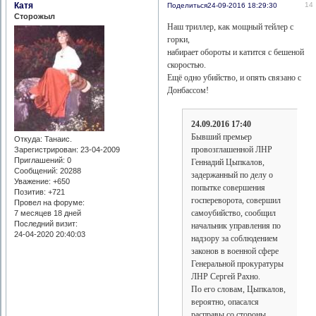
Катя
14
Поделиться
24-09-2016 18:29:30
Сторожыл
Наш триллер, как мощный тейлер с
горки,
набирает обороты и катится с бешеной
скоростью.
Ещё одно убийство, и опять связано с
Донбассом!
24.09.2016 17:40
Бывший премьер
Откуда:
Танаис.
провозглашенной ЛНР
Зарегистрирован
: 23-04-2009
Приглашений:
0
Геннадий Цыпкалов,
Сообщений:
20288
задержанный по делу о
Уважение:
+650
попытке совершения
Позитив:
+721
госпереворота, совершил
Провел на форуме:
самоубийство, сообщил
7 месяцев 18 дней
Последний визит:
начальник управления по
24-04-2020 20:40:03
надзору за соблюдением
законов в военной сфере
Генеральной прокуратуры
ЛНР Сергей Рахно.
По его словам, Цыпкалов,
вероятно, опасался
расправы со стороны