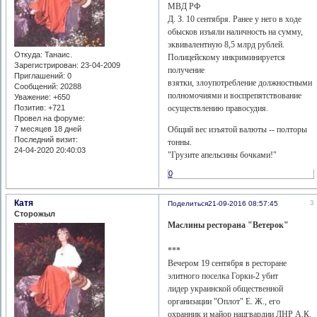
МВД РФ
Д. З. 10 сентября. Ранее у него в ходе
обысков изъяли наличность на сумму,
эквивалентную 8,5 млрд рублей.
Откуда:
Танаис.
Полицейскому инкриминируется
Зарегистрирован
: 23-04-2009
получение
Приглашений:
0
взятки, злоупотребление должностными
Сообщений:
20288
полномочиями и воспрепятствование
Уважение:
+650
осуществлению правосудия.
Позитив:
+721
Провел на форуме:
Общий вес изъятой валюты -- полторы
7 месяцев 18 дней
Последний визит:
тонны.
24-04-2020 20:40:03
"Грузите апельсины бочками!"
0
Катя
3
Поделиться
21-09-2016 08:57:45
Сторожыл
Маслины ресторана "Ветерок"
***
Вечером 19 сентября в ресторане
элитного поселка Горки-2 убит
лидер украинской общественной
организации "Оплот" Е. Ж., его
охранник и майор нацгвардии ЛНР А.К.