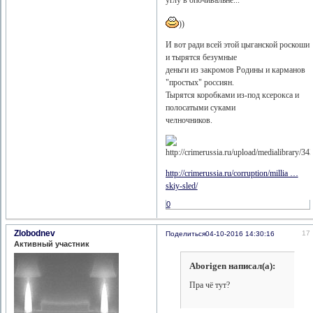
углу в опочивальне...
))
И вот ради всей этой цыганской роскоши
и тырятся безумные
деньги из закромов Родины и карманов
"простых" россиян.
Тырятся коробками из-под ксерокса и
полосатыми суками
челночников.
http://crimerussia.ru/corruption/millia …
skiy-sled/
0
Zlobodnev
17
Поделиться
04-10-2016 14:30:16
Активный участник
Aborigen написал(а):
Пра чё тут?