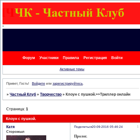
"
Форум
Участники
Правила
Регистрация
Войти
Активные темы
Привет, Гость!
Войдите
или
зарегистрируйтесь
.
»
Частный Клуб
»
Творчество
»
Клоун с пушкой.>>Триллер онлайн
Страница:
1
Клоун с пушкой.
Катя
1
Поделиться
20-09-2016 05:46:24
Сторожыл
Пролог.