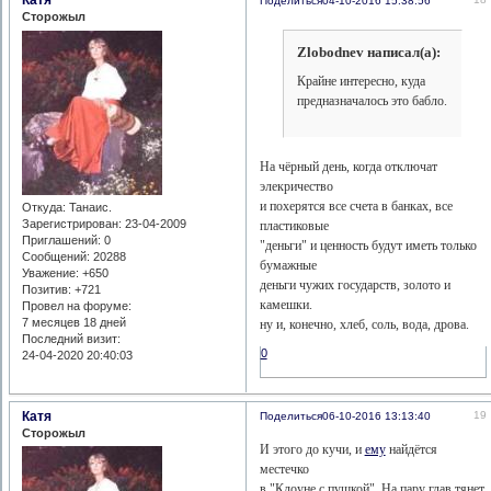
Катя
Поделиться
04-10-2016 15:38:56
Сторожыл
Zlobodnev написал(а):
Крайне интересно, куда
предназначалось это бабло.
На чёрный день, когда отключат
элекричество
и похерятся все счета в банках, все
Откуда:
Танаис.
Зарегистрирован
: 23-04-2009
пластиковые
Приглашений:
0
"деньги" и ценность будут иметь только
Сообщений:
20288
бумажные
Уважение:
+650
деньги чужих государств, золото и
Позитив:
+721
камешки.
Провел на форуме:
7 месяцев 18 дней
ну и, конечно, хлеб, соль, вода, дрова.
Последний визит:
0
24-04-2020 20:40:03
Катя
19
Поделиться
06-10-2016 13:13:40
Сторожыл
И этого до кучи, и
ему
найдётся
местечко
в "Клоуне с пушкой". На пару глав тянет