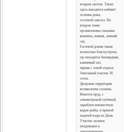
вторым светом. Также
здесь находится кабинет
хозяина дома,
гостевой санузел. На
втором этаже
организованы спальные
комнаты, ванная, зимний
сад.
Гостевой домик также
полностью благоустроен,
где находится бильярдная,
каминный зал,
парная с зоной отдыха.
Земельный участок 36
соток.
Дворовая территория
великолепна сложена.
Имеется пруд, с
семиметровой глубиной,
зарыблен множеством
видов рыбы, и прямой
подачей воды из Дона.
Участок засажен
плодовыми и
декоративными