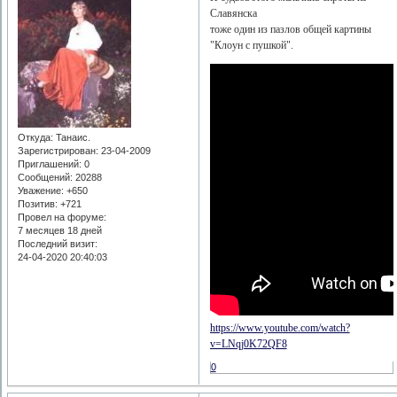
Славянска
тоже один из пазлов общей картины
"Клоун с пушкой".
Откуда:
Танаис.
Зарегистрирован
: 23-04-2009
Приглашений:
0
Сообщений:
20288
Уважение:
+650
Позитив:
+721
Провел на форуме:
7 месяцев 18 дней
Последний визит:
24-04-2020 20:40:03
https://www.youtube.com/watch?
v=LNqj0K72QF8
0