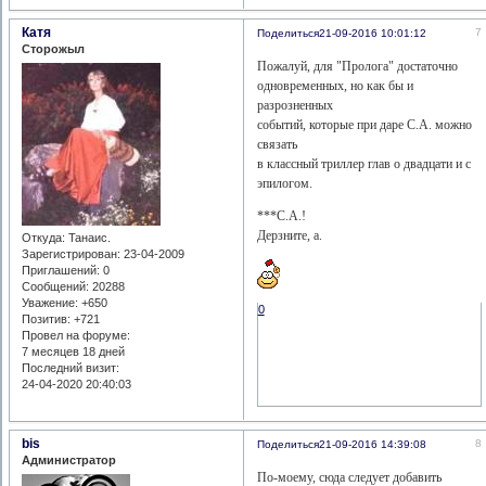
Катя
7
Поделиться
21-09-2016 10:01:12
Сторожыл
Пожалуй, для "Пролога" достаточно
одновременных, но как бы и
разрозненных
событий, которые при даре С.А. можно
связать
в классный триллер глав о двадцати и с
эпилогом.
***С.А.!
Дерзните, а.
Откуда:
Танаис.
Зарегистрирован
: 23-04-2009
Приглашений:
0
Сообщений:
20288
Уважение:
+650
0
Позитив:
+721
Провел на форуме:
7 месяцев 18 дней
Последний визит:
24-04-2020 20:40:03
bis
8
Поделиться
21-09-2016 14:39:08
Администратор
По-моему, сюда следует добавить