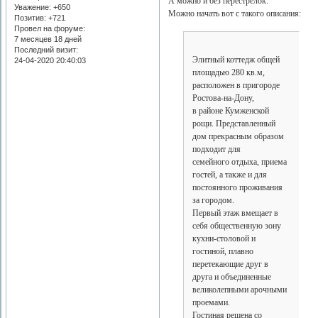
А можно и без перестрелок.
Уважение:
+650
Можно начать вот с такого описания:
Позитив:
+721
Провел на форуме:
7 месяцев 18 дней
Последний визит:
Элитный коттедж общей
24-04-2020 20:40:03
площадью 280 кв.м,
расположен в пригороде
Ростова-на-Дону,
в районе Кумженской
рощи. Представленный
дом прекрасным образом
подходит для
семейного отдыха, приема
гостей, а также и для
постоянного проживания
за городом.
Первый этаж вмещает в
себя общественную зону
кухни-столовой и
гостиной, плавно
перетекающие друг в
друга и объединенные
великолепными арочными
проемами.
Гостиная решена со