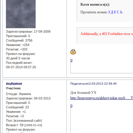
Катя написал(а):
Прочитать можно
З Д Е С Ь
.
Зарегистрирован
: 17-09-2009
Additionally, a 403 Forbidden error 
Приглашений:
0
Сообщений:
3756
Уважение:
+254
Позитив:
+333
Провел на форуме:
30 дней 5 часов
0
Последний визит:
09-07-2014 09:57:20
muhomor
Поделиться
12-03-2013 22:58:46
Участник
Для большой УХ
Откуда:
Украина
http://krasvremya.ru/aleksej-tokar-poch …
Зарегистрирован
: 09-03-2013
Приглашений:
0
0
Сообщений:
23
Уважение:
+1
Позитив:
+3
Пол: [взломанный сайт]
Возраст:
58
[1968-01-03]
Провел на форуме: