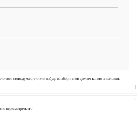
это того стоит,думаю,что кто-нибудь из аборигенов сделает копию и выложит.
7
сно пересмотреть его: