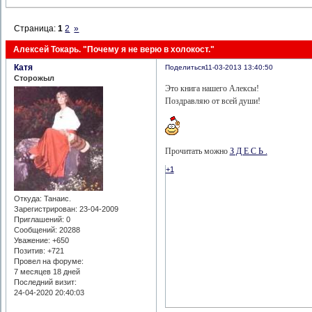
Страница:
1
2
»
Алексей Токарь. "Почему я не верю в холокост."
Катя
Поделиться
11-03-2013 13:40:50
Сторожыл
Это книга нашего Алексы!
Поздравляю от всей души!
Прочитать можно
З Д Е С Ь .
+1
Откуда:
Танаис.
Зарегистрирован
: 23-04-2009
Приглашений:
0
Сообщений:
20288
Уважение:
+650
Позитив:
+721
Провел на форуме:
7 месяцев 18 дней
Последний визит:
24-04-2020 20:40:03