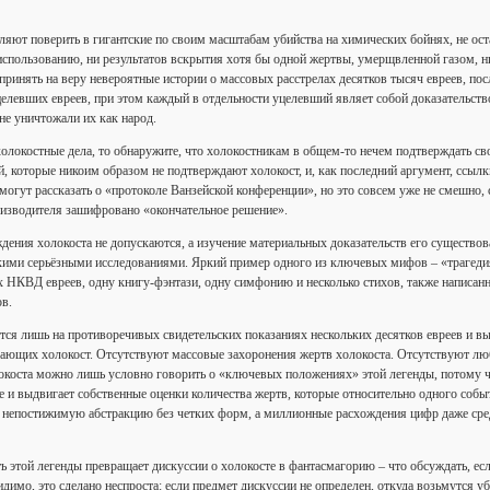
ляют поверить в гигантские по своим масштабам убийства на химических бойнях, не ост
использованию, ни результатов вскрытия хотя бы одной жертвы, умерщвленной газом, ни
принять на веру невероятные истории о массовых расстрелах десятков тысяч евреев, посл
елевших евреев, при этом каждый в отдельности уцелевший являет собой доказательство
не уничтожали их как народ.
холокостные дела, то обнаружите, что холокостникам в общем-то нечем подтверждать св
, которые никоим образом не подтверждают холокост, и, как последний аргумент, ссыл
огут рассказать о «протоколе Ванзейской конференции», но это совсем уже не смешно,
роизводителя зашифровано «окончательное решение».
ждения холокоста не допускаются, а изучение материальных доказательств его существов
ими серьёзными исследованиями. Яркий пример одного из ключевых мифов – «трагеди
НКВД евреев, одну книгу-фэнтази, одну симфонию и несколько стихов, также написанных
ов.
ется лишь на противоречивых свидетельских показаниях нескольких десятков евреев и 
ающих холокост. Отсутствуют массовые захоронения жертв холокоста. Отсутствуют лю
локоста можно лишь условно говорить о «ключевых положениях» этой легенды, потому ч
е и выдвигает собственные оценки количества жертв, которые относительно одного собы
непостижимую абстракцию без четких форм, а миллионные расхождения цифр даже сред
ь этой легенды превращает дискуссии о холокосте в фантасмагорию – что обсуждать, ес
димо, это сделано неспроста: если предмет дискуссии не определен, откуда возьмутся у