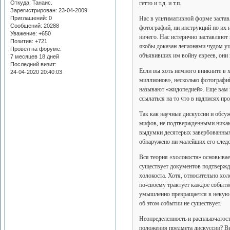
Откуда:
Танаис.
гетто и т.д. и т.п.
Зарегистрирован
: 23-04-2009
Приглашений:
0
Нас в ультимативной форме застав
Сообщений:
20288
фотографий, ни инструкций по их 
Уважение:
+650
ничего. Нас истерично заставляют 
Позитив:
+721
якобы доказан легионами чудом уц
Провел на форуме:
объявивших им войну евреев, они 
7 месяцев 18 дней
Последний визит:
Если вы хоть немного вникните в 
24-04-2020 20:40:03
миллионов», несколько фотографий
называют «жидопедией». Еще вам м
ссылаться на то что в надписях п
Так как научные дискуссии и обсу
мифов, не подтвержденными никак
выдумки десятерых завербованных 
обнаружено ни малейших его след
Вся теория «холокоста» основыва
существует документов подтвержд
холокоста. Хотя, относительно хо
по-своему трактует каждое событи
умышленно превращается в некую 
об этом событии не существует.
Неопределенность и расплывчатост
положения предмета дискуссии? Ви