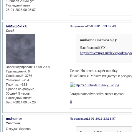
10 часов 29 минут
Последний визит:
28-01-2015 00:03:07
большой УХ
Поделиться
12-03-2013 23:09:43
Свой
muhomor написал(а):
Для большой УХ
http://krasvremya.ru/aleksej-tokar-po
Зарегистрирован
: 17-09-2009
Сенкс. Но опять выдаёт ошибку.
Приглашений:
0
ИносРанец я. Может тут доступ к ресурсу
Сообщений:
3756
Уважение:
+254
Позитив:
+333
Провел на форуме:
30 дней 5 часов
Завтра попробую зайти через прокси.
Последний визит:
0
09-07-2014 09:57:20
muhomor
Поделиться
12-03-2013 23:13:57
Участник
Откуда:
Украина