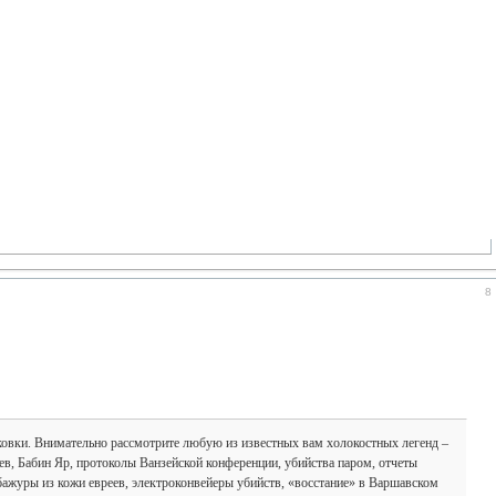
8
тыковки. Внимательно рассмотрите любую из известных вам холокостных легенд –
ев, Бабин Яр, протоколы Ванзейской конференции, убийства паром, отчеты
бажуры из кожи евреев, электроконвейеры убийств, «восстание» в Варшавском