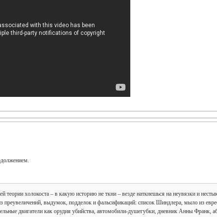
родолжением.
сей теории холокоста – в какую историю не ткни – везде наткнешься на неувязки и нес
 из преувеличений, выдумок, подделок и фальсификаций: список Шиндлера, мыло из евре
зельные двигатели как орудия убийства, автомобили-душегубки, дневник Анны Франк, а