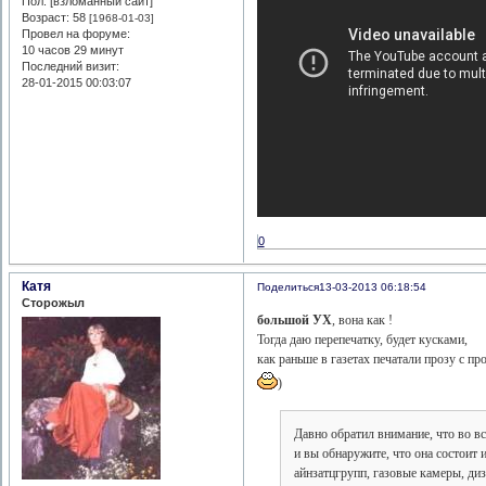
Пол: [взломанный сайт]
Возраст:
58
[1968-01-03]
Провел на форуме:
10 часов 29 минут
Последний визит:
28-01-2015 00:03:07
0
Катя
Поделиться
13-03-2013 06:18:54
Сторожыл
большой УХ
, вона как !
Тогда даю перепечатку, будет кусками,
как раньше в газетах печатали прозу с п
)
Давно обратил внимание, что во в
и вы обнаружите, что она состоит
айнзатцгрупп, газовые камеры, ди