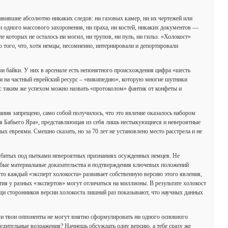
авившие абсолютно никаких следов: ни газовых камер, ни их чертежей или
 одного массового захоронения, ни праха, ни костей, никаких документов —
е которых не осталось ни могил, ни трупов, ни пуль, ни гильз. «Холокост»
 того, что, хотя немцы, несомненно, интернировали и депортировали
ои байки. У них в арсенале есть непонятного происхождения цифра «шесть
ки на частный еврейский ресурс – «википедию», которую многие шутники
 с таким же успехом можно назвать «протоколом» фантик от конфеты и
ания запрещено, само собой получилось, что это явление оказалось набором
я Бабьего Яра», представляющая из себя лишь нестыкующиеся и невероятные
 евреями. Смешно сказать, но за 70 лет не установлено место расстрела и не
выбитых под пытками невероятных признаниях осужденных немцев. Не
бые материальные доказательства и подтверждения ключевых положений
то каждый «эксперт холокоста» развивает собственную версию этого явления,
тия у разных «экспертов» могут отличаться на миллионы. В результате холокост
и сторонников версии холокоста лишний раз показывают, что научных данных
ли твои оппоненты не могут внятно сформулировать ни одного основного
бедительные возражения? Начнешь обсуждать одну версию, а тебе сразу же