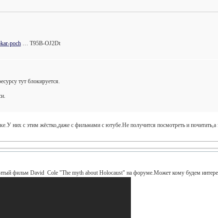
tokar-poch
… T95B-OJ2Dt
есурсу тут блокируется.
си.
ке.У них с этим жёстко,даже с фильмами с ютубе.Не получится посмотреть и почитать,а 
итый фильм David Cole "The myth about Holocaust" на форуме.Может кому будем интере