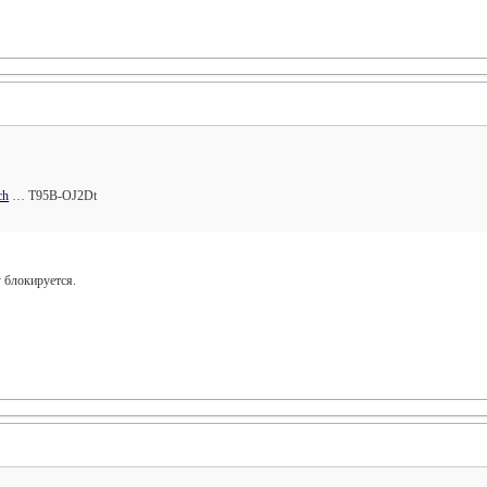
ch
… T95B-OJ2Dt
 блокируется.