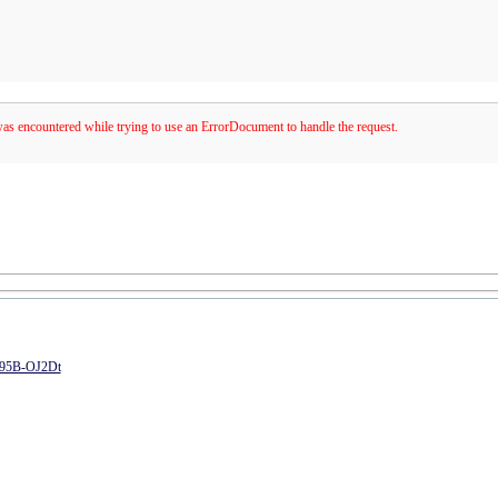
was encountered while trying to use an ErrorDocument to handle the request.
 T95B-OJ2Dt