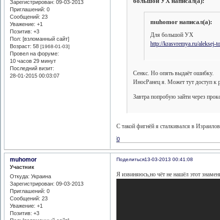
большой УХ написал(а):
Зарегистрирован
: 09-03-2013
Приглашений:
0
Сообщений:
23
muhomor написал(а):
Уважение:
+1
Позитив:
+3
Для большой УХ
Пол: [взломанный сайт]
http://krasvremya.ru/aleksej-
Возраст:
58
[1968-01-03]
Провел на форуме:
10 часов 29 минут
Последний визит:
Сенкс. Но опять выдаёт ошибку.
28-01-2015 00:03:07
ИносРанец я. Может тут доступ к р
Завтра попробую зайти через прок
С такой фигнёй я сталкивался в Израилов
0
muhomor
Поделиться
13-03-2013 00:41:08
Участник
Я извиняюсь,но чёт не нашёл этот знамен
Откуда:
Украина
Зарегистрирован
: 09-03-2013
Приглашений:
0
Сообщений:
23
Уважение:
+1
Позитив:
+3