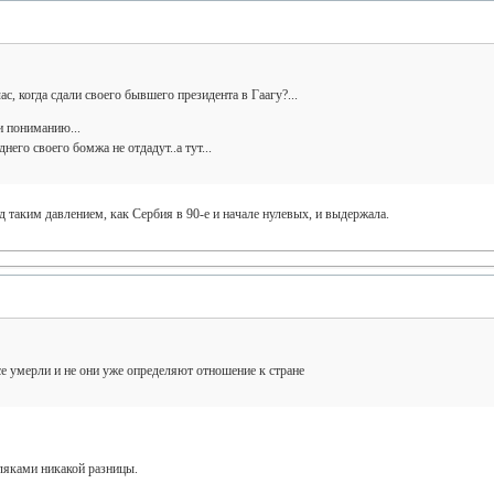
с, когда сдали своего бывшего президента в Гаагу?...
и пониманию...
его своего бомжа не отдадут..а тут...
 таким давлением, как Сербия в 90-е и начале нулевых, и выдержала.
е умерли и не они уже определяют отношение к стране
ляками никакой разницы.