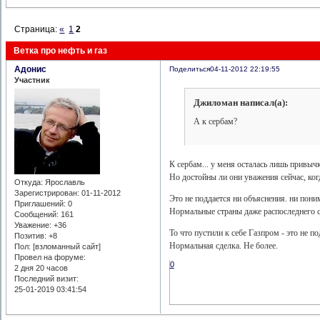
Страница:
«
1
2
Ветка про нефть и газ
Адонис
Поделиться
04-11-2012 22:19:55
Участник
Джиломан написал(а):
А к сербам?
К сербам... у меня осталась лишь привыч
Но достойны ли они уважения сейчас, когд
Откуда:
Ярославль
Зарегистрирован
: 01-11-2012
Это не поддается ни объяснения. ни пони
Приглашений:
0
Нормальные страны даже распоследнего сво
Сообщений:
161
Уважение:
+36
То что пустили к себе Газпром - это не по
Позитив:
+8
Нормальная сделка. Не более.
Пол: [взломанный сайт]
Провел на форуме:
0
2 дня 20 часов
Последний визит:
25-01-2019 03:41:54