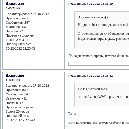
Джиломан
Поделиться
04-11-2012 22:31:19
Участник
Зарегистрирован
: 27-10-2012
Адонис написал(а):
Приглашений:
0
Сообщений:
247
Но достойны ли они уважения сейча
Уважение:
+32
Позитив:
+2
Это не поддается ни объяснения. н
Провел на форуме:
Нормальные страны даже распоследн
1 день 20 часов
Последний визит:
05-12-2012 22:25:43
Приведи пример страны, которая была под
0
Джиломан
Поделиться
04-11-2012 22:33:32
Участник
Зарегистрирован
: 27-10-2012
s e r g написал(а):
Приглашений:
0
Сообщений:
247
те кто был во WW2 практически вс
Уважение:
+32
Позитив:
+2
Провел на форуме:
1 день 20 часов
Та да.
Последний визит:
05-12-2012 22:25:43
Если присмотреться, между сербами и по