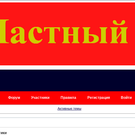
Форум
Участники
Правила
Регистрация
Войти
Активные темы
тики