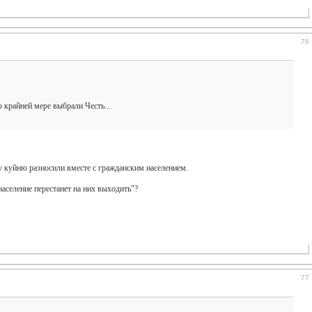
76
 крайней мере выбрали Честь...
у куйню разносили вместе с гражданским населением.
население перестанет на них выходить"?
77