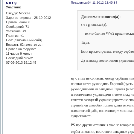
s e r g
Поделиться
04-11-2012 22:45:34
Участник
Откуда:
Москва
Джиломан написал(а):
Зарегистрирован
: 28-10-2012
Приглашений:
0
s e r g написал(а):
Сообщений:
71
Уважение:
+9
те кто был во WW2 практически в
Позитив:
+1
Пол: [взломанный сайт]
Та да.
Возраст:
62
[1963-10-22]
Провел на форуме:
Если присмотреться, между сербам
11 часов 9 минут
Последний визит:
Да и между восточными украинцами
07-02-2013 19:12:45
ну с эти я не согласен. между сербами и 
поляки хотят руководить Европой (пусть 
руководимыми из западной Европы (а вот
и восточными украинцами я тоже вижу т
кажется западный украинец просто не спо
страной, он способен только сдать ее хозя
психологией раба, он ненавидит хозяина 
существовать.
PS про другие отличия я уже не говорю и
сербы и поляки, восточне и западные укра