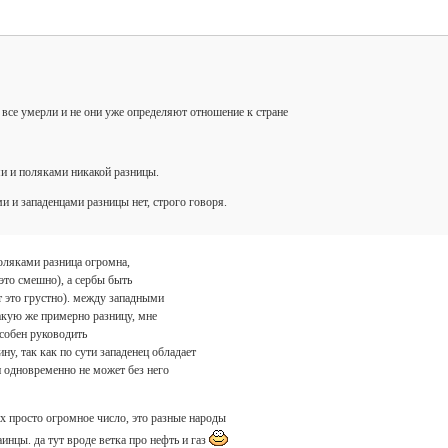
се умерли и не они уже определяют отношение к стране
и и поляками никакой разницы.
 и западенцами разницы нет, строго говоря.
поляками разница огромна,
это смешно), а сербы быть
 это грустно). между западными
акую же примерно разницу, мне
собен руководить
ину, так как по сути западенец обладает
и одновременно не может без него
х просто огромное число, это разные народы
инцы. да тут вроде ветка про нефть и газ