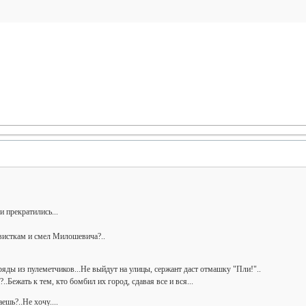
 прекратились...
висткам и смел Милошевича?..
ряды из пулеметчиков...Не выйдут на улицы, сержант даст отмашку "Пли!"..
Бежать к тем, кто бомбил их город, сдавая все и вся...
ешь?..Не хочу....