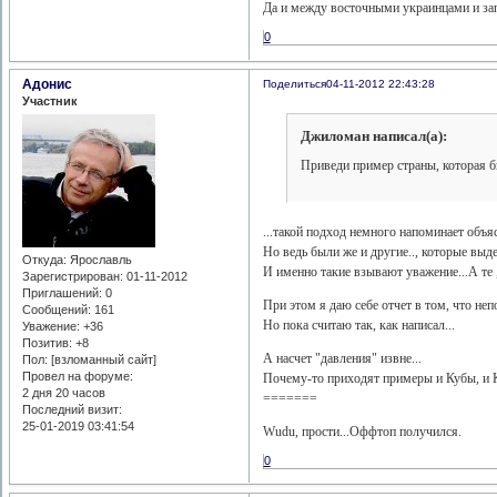
Да и между восточными украинцами и зап
0
Адонис
Поделиться
04-11-2012 22:43:28
Участник
Джиломан написал(а):
Приведи пример страны, которая б
...такой подход немного напоминает объяс
Но ведь были же и другие.., которые выде
Откуда:
Ярославль
И именно такие взывают уважение...А те ,
Зарегистрирован
: 01-11-2012
Приглашений:
0
При этом я даю себе отчет в том, что неп
Сообщений:
161
Но пока считаю так, как написал...
Уважение:
+36
Позитив:
+8
А насчет "давления" извне...
Пол: [взломанный сайт]
Провел на форуме:
Почему-то приходят примеры и Кубы, и КН
2 дня 20 часов
=======
Последний визит:
25-01-2019 03:41:54
Wudu, прости...Оффтоп получился.
0