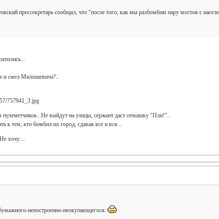
овский прессекретарь сообщал, что "после того, как мы разбомбим пару мостов с населе
атились...
м и смел Милошевича?..
 пулеметчиков...Не выйдут на улицы, сержант даст отмашку "Пли!"..
 к тем, кто бомбил их город, сдавая все и вся...
е хочу....
-бумажного-непостроенно-неокупающегося.