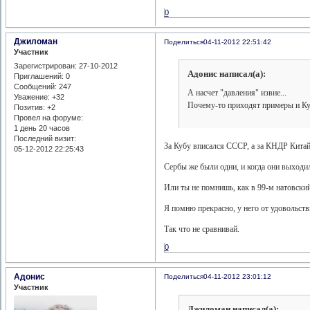
0
Джиломан
Поделиться
04-11-2012 22:51:42
Участник
Зарегистрирован
: 27-10-2012
Адонис написал(а):
Приглашений:
0
Сообщений:
247
А насчет "давления" извне...
Уважение:
+32
Почему-то приходят примеры и Кубы
Позитив:
+2
Провел на форуме:
1 день 20 часов
Последний визит:
За Кубу вписался СССР, а за КНДР Китай
05-12-2012 22:25:43
Сербы же были одни, и когда они выходил
Или ты не помнишь, как в 99-м натовский
Я помню прекрасно, у него от удовольст
Так что не сравнивай.
0
Адонис
Поделиться
04-11-2012 23:01:12
Участник
Джиломан написал(а):