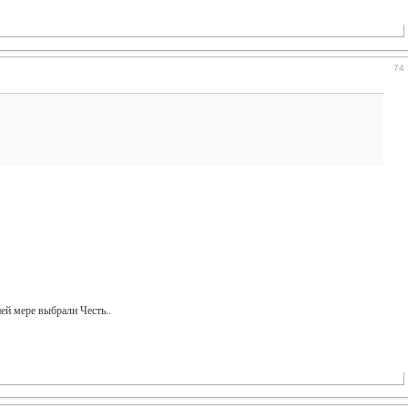
74
ей мере выбрали Честь..