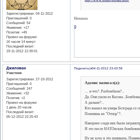
Зарегистрирован
: 04-11-2012
Приглашений:
0
Неплохо
Сообщений:
54
0
Уважение:
+17
Позитив:
+49
Провел на форуме:
16 часов 14 минут
Последний визит:
19-11-2012 12:39:01
Джиломан
Поделиться
04-11-2012 23:43:58
Участник
Зарегистрирован
: 27-10-2012
Адонис написал(а):
Приглашений:
0
Сообщений:
247
.... и что?..Разбомбили?...
Уважение:
+32
Да..Они ушли из Косова...Бомбежки
Позитив:
+2
А дальше?...
Провел на форуме:
1 день 20 часов
Кто вышел на улицы Белграда со с
Последний визит:
Помнишь их "Отпор"?..
05-12-2012 22:25:43
Наверное сзади них были загранот
И это после НАТОвских бомбежек?..
Ну не хочу я это понимать..Понима