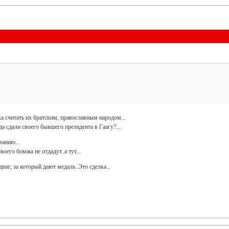
ка считать их братским, православным народом...
а сдали своего бывшего президента в Гаагу?...
манию...
его бомжа не отдадут..а тут...
двиг, за который дают медаль..Это сделка...