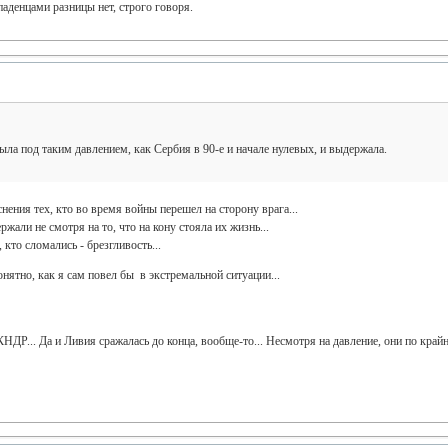
аденцами разницы нет, строго говоря.
ыла под таким давлением, как Сербия в 90-е и начале нулевых, и выдержала.
нения тех, кто во время войны перешел на сторону врага...
ржали не смотря на то, что на кону стояла их жизнь...
 кто сломались - брезгливость...
онятно, как я сам повел бы в экстремальной ситуации...
ДР... Да и Ливия сражалась до конца, вообще-то... Несмотря на давление, они по крайн