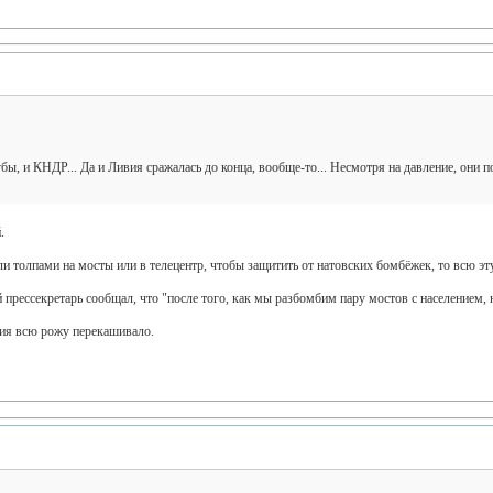
, и КНДР... Да и Ливия сражалась до конца, вообще-то... Несмотря на давление, они по
.
и толпами на мосты или в телецентр, чтобы защитить от натовских бомбёжек, то всю эт
 прессекретарь сообщал, что "после того, как мы разбомбим пару мостов с населением, 
вия всю рожу перекашивало.