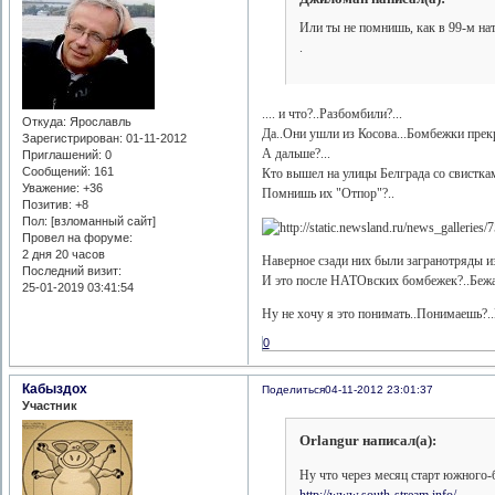
Или ты не помнишь, как в 99-м нат
.
.... и что?..Разбомбили?...
Откуда:
Ярославль
Да..Они ушли из Косова...Бомбежки прекр
Зарегистрирован
: 01-11-2012
А дальше?...
Приглашений:
0
Сообщений:
161
Кто вышел на улицы Белграда со свистка
Уважение:
+36
Помнишь их "Отпор"?..
Позитив:
+8
Пол: [взломанный сайт]
Провел на форуме:
2 дня 20 часов
Наверное сзади них были загранотряды из
Последний визит:
И это после НАТОвских бомбежек?..Бежать
25-01-2019 03:41:54
Ну не хочу я это понимать..Понимаешь?..Н
0
Кабыздох
Поделиться
04-11-2012 23:01:37
Участник
Orlangur написал(а):
Ну что через месяц старт южного
http://www.south-stream.info/