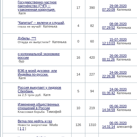
Государственно-частное
партнёрство (ГЧП) --
29-08-2020
17
390
узаконенная коррупция.
07:20:09
Катенька
Катя
"Капитал" -- включи и слушай,
08-08-2020
4
82
Катенька
глаза не мучай!
07:29:52
Катенька
Дэбилы, ***!
15-07-2020
0
60
Катенька
Откуда их выпустили?
12:13:03
Катенька
о колониальной экономике
26-06-2020
россии
16
420
00:11:26
Катенька
бур
ВЭБ в моей духовке, или
24-06-2020
Индейка по-русски.
14
227
22:26:38
Катенька
Катя
Россия выкупает у пидоров
24-06-2020
Сбербанк.
5
94
01:35:42
Катенька
Катя
за 2,5 трлн руб.
Изменения общественных
05-06-2020
отношений в России
10
219
14:34:59
Катенька
Тимофей
Классовая борьба
Ветка про нефть и газ
06-05-2020
Wudu
126
1310
Новости энергетики
14:31:14
алехантф
[
1
2
]