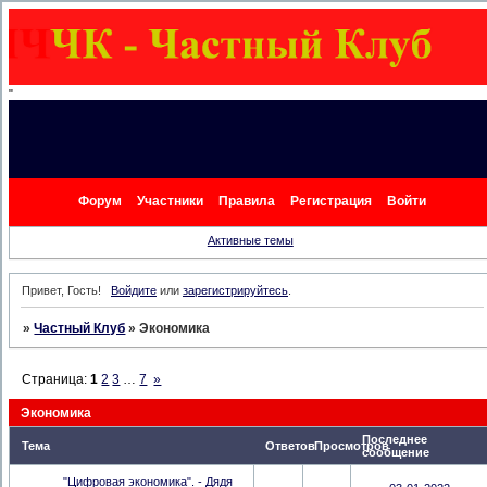
"
Форум
Участники
Правила
Регистрация
Войти
Активные темы
Привет, Гость!
Войдите
или
зарегистрируйтесь
.
»
Частный Клуб
»
Экономика
Страница:
1
2
3
…
7
»
Экономика
Последнее
Тема
Ответов
Просмотров
сообщение
"Цифровая экономика". - Дядя