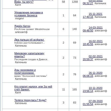
03-01-2022
Вова, ты неуч?
58
1268
06:32:27
Катенька
Катя
Управление рисками в
15-11-2021
условиях бизнеса
1
64
17:40:16
Катенька
mogevi
Ядрён батон
14-03-2021
6
140
РосАтом громит Westinhouse
09:48:50
алехантф
алехантф
Два пальца об асфальт.
16-02-2021
2
69
Гоблин растолковывает...
18:45:55
алехантф
Катенька
Мировому капитализму
кранты?
02-02-2021
2
73
20:59:37
алехантф
Последняя сходка в Давосе.
Катенька
Азы экономики и
политэкономии.
26-11-2020
2
78
06:06:15
алехантф
мимо "болонской системы"
Катенька
Кто платит налоги, или За чей
10-11-2020
счёт банкет.
11
165
23:56:14
алехантф
Катя
Телега тронулась? Куда?
07-09-2020
3
83
Катенька
01:55:54
алехантф