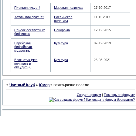
Пхеньян ликует!
Мировая политика
27-10-2017
Хахлы или братья?
Российская
11-11-2017
политика
Список бесплатных
Панорама
12-12-2015
библиотек
Еврейская,
Культура
07-12-2019
библейская,
мудрость.
Блокнотик (что
Культура
26-03-2021
почитать и
обсудить).
»
Частный Клуб
»
Юмор
»
всяко-разно весело
Создать форум
|
Помощь по форуму