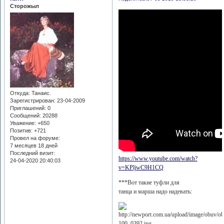
Сторожыл
Откуда:
Танаис.
Зарегистрирован
: 23-04-2009
Приглашений:
0
Сообщений:
20288
Уважение:
+650
Позитив:
+721
Провел на форуме:
7 месяцев 18 дней
Последний визит:
https://www.youtube.com/watch?
24-04-2020 20:40:03
v=KPljwC9H1CQ
***Вот такие туфли для
танца и марша надо надевать: