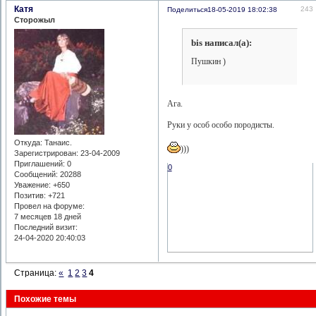
Катя
243
Поделиться
18-05-2019 18:02:38
Сторожыл
bis написал(а):
Пушкин )
Ага.
Руки у особ особо породисты.
Откуда:
Танаис.
)))
Зарегистрирован
: 23-04-2009
Приглашений:
0
0
Сообщений:
20288
Уважение:
+650
Позитив:
+721
Провел на форуме:
7 месяцев 18 дней
Последний визит:
24-04-2020 20:40:03
Страница:
«
1
2
3
4
Похожие темы