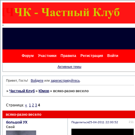
"
Форум
Участники
Правила
Регистрация
Войти
Активные темы
Привет, Гость!
Войдите
или
зарегистрируйтесь
.
»
Частный Клуб
»
Юмор
»
всяко-разно весело
Страница:
«
1
2
3
4
всяко-разно весело
большой УХ
211
Поделиться
25-04-2011 22:00:52
Свой