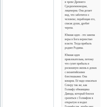
в чреве Древнего
Средиземноморья,
лицемерна. Она делает
вид, что заботится о
человеке, порабощая его,
спасая души, дробит
черепа.
Южная идея - это замена
веры в Бога верностью
власти. Тогда прибыль
роднее Родины.
Южная идея
привлекательна, потому
что сулит прибыль и
роскошную жизнь в домах
с византийскими
блестяшками. Она
коварна. Её надо опасаться
Северу так же, как
Голиафу обманщика
Давида, который боялся
сразиться с Голиафом в
открытую и водил
Голиафа так, чтобы ему