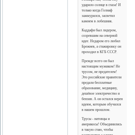
ударило солнце в глаза! И
только когда Голиаф
зажмурился, засветил
камнем в лобешник.
Каддафи был лидером,
созревшим на северной
идее. Недаром его любил
Брежнев, а стажировку он
проходил в КГБ СССР.
Прежде всего он был
настоящим мужиком! Не
трусом, не предателем!
Это российские правители
предали бесплатные
образование, медицину,
дешёвое электричество и
бензин. А он остался верен
идеям, которым обучился
в нашем прошлом.
Трусы - натовцы и
америкосы! Объединились
в такую стаю, чтобы
расправится с одним-