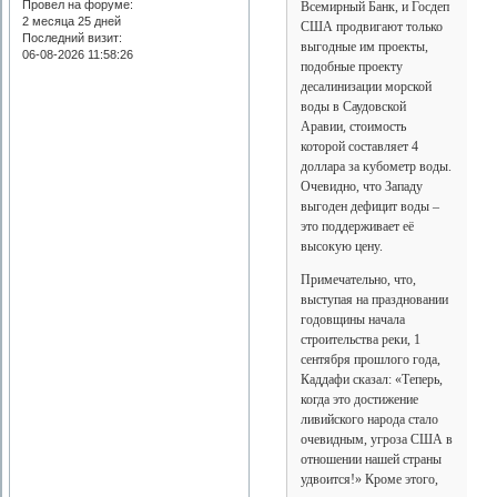
Провел на форуме:
Всемирный Банк, и Госдеп
2 месяца 25 дней
США продвигают только
Последний визит:
выгодные им проекты,
06-08-2026 11:58:26
подобные проекту
десалинизации морской
воды в Саудовской
Аравии, стоимость
которой составляет 4
доллара за кубометр воды.
Очевидно, что Западу
выгоден дефицит воды –
это поддерживает её
высокую цену.
Примечательно, что,
выступая на праздновании
годовщины начала
строительства реки, 1
сентября прошлого года,
Каддафи сказал: «Теперь,
когда это достижение
ливийского народа стало
очевидным, угроза США в
отношении нашей страны
удвоится!» Кроме этого,