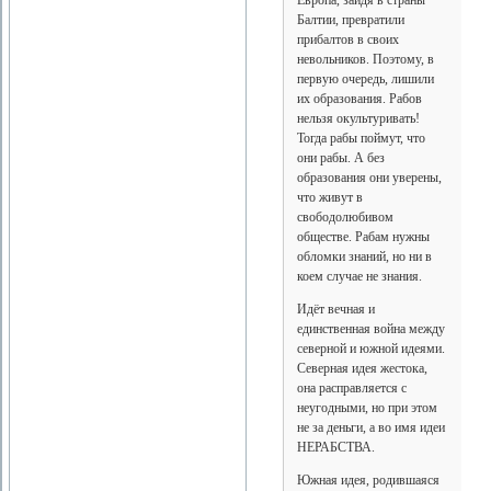
Балтии, превратили
прибалтов в своих
невольников. Поэтому, в
первую очередь, лишили
их образования. Рабов
нельзя окультуривать!
Тогда рабы поймут, что
они рабы. А без
образования они уверены,
что живут в
свободолюбивом
обществе. Рабам нужны
обломки знаний, но ни в
коем случае не знания.
Идёт вечная и
единственная война между
северной и южной идеями.
Северная идея жестока,
она расправляется с
неугодными, но при этом
не за деньги, а во имя идеи
НЕРАБСТВА.
Южная идея, родившаяся