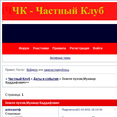
"
Форум
Участники
Правила
Регистрация
Войти
Активные темы
Привет, Гость!
Войдите
или
зарегистрируйтесь
.
»
Частный Клуб
»
Даты и события
»
Земля пухом,Муамар
Каддафович>>
Страница:
1
Земля пухом,Муамар Каддафович
алехантф
1
Поделиться
21-10-2011 16:13:34
Сторожыл