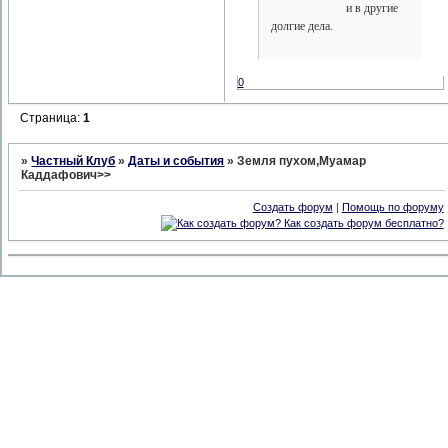
и в другие
долгие дела.
0
Страница:
1
»
Частный Клуб
»
Даты и события
»
Земля пухом,Муамар
Каддафович>>
Создать форум
|
Помощь по форуму