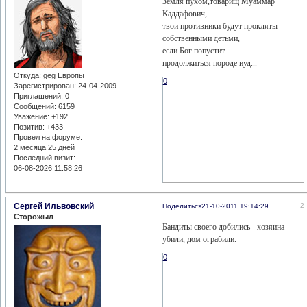
Земля пухом,товарищ Муаммар
Каддафович,
твои противники будут прокляты
собственными детьми,
если Бог попустит
продолжиться породе иуд...
Откуда:
geg Европы
0
Зарегистрирован
: 24-04-2009
Приглашений:
0
Сообщений:
6159
Уважение:
+192
Позитив:
+433
Провел на форуме:
2 месяца 25 дней
Последний визит:
06-08-2026 11:58:26
Сергей Ильвовский
2
Поделиться
21-10-2011 19:14:29
Сторожыл
Бандиты своего добились - хозяина
убили, дом ограбили.
0