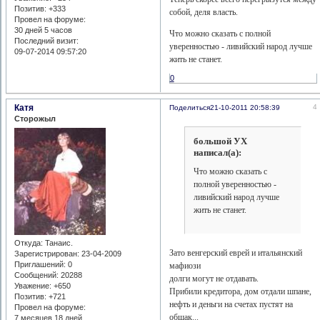
Позитив:
+333
собой, деля власть.
Провел на форуме:
30 дней 5 часов
Что можно сказать с полной
Последний визит:
уверенностью - ливийский народ лучше
09-07-2014 09:57:20
жить не станет.
0
Катя
4
Поделиться
21-10-2011 20:58:39
Сторожыл
большой УХ
написал(а):
Что можно сказать с
полной уверенностью -
ливийский народ лучше
жить не станет.
Откуда:
Танаис.
Зато венгерский еврей и итальянский
Зарегистрирован
: 23-04-2009
Приглашений:
0
мафиози
Сообщений:
20288
долги могут не отдавать.
Уважение:
+650
Прибили кредитора, дом отдали шпане,
Позитив:
+721
нефть и деньги на счетах пустят на
Провел на форуме:
общак...
7 месяцев 18 дней