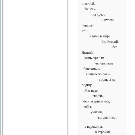
клятвой.
За нее -
на крест,
и пулею
чешите:
это -
чтобы в мире
без Россий,
без
Латвий,
жить единым
человечьим
общежитьем.
В наших жилах -
кровь, а не
водица.
Мы идем
сквозь
револьверный лай,
чтобы,
умирая,
воплотиться
в пароходы,
в строчки