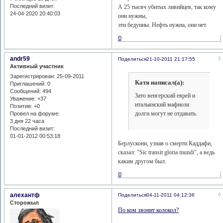
Последний визит:
А 25 тысяч убитых ливийцев, так кому
24-04-2020 20:40:03
они нужны,
эти бедуины. Нефть нужна, они нет.
0
andr59
5
Поделиться
21-10-2011 21:17:55
Активный участник
Зарегистрирован
: 25-09-2011
Катя написал(а):
Приглашений:
0
Сообщений:
494
Зато венгерский еврей и
Уважение:
+37
итальянский мафиози
Позитив:
+0
долги могут не отдавать.
Провел на форуме:
3 дня 22 часа
Последний визит:
01-01-2012 00:53:18
Берлускони, узнав о смерти Каддафи,
сказал: "Sic transit gloria mundi", а ведь
каким другом был.
0
алехантф
6
Поделиться
04-11-2011 04:12:36
Сторожыл
По ком звонит колокол?