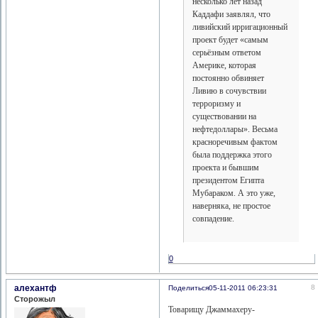
несколько лет назад
Каддафи заявлял, что
ливийский ирригационный
проект будет «самым
серьёзным ответом
Америке, которая
постоянно обвиняет
Ливию в сочувствии
терроризму и
существовании на
нефтедоллары». Весьма
красноречивым фактом
была поддержка этого
проекта и бывшим
президентом Египта
Мубараком. А это уже,
наверняка, не простое
совпадение.
0
алехантф
8
Поделиться
05-11-2011 06:23:31
Сторожыл
Товарищу Джаммахеру-