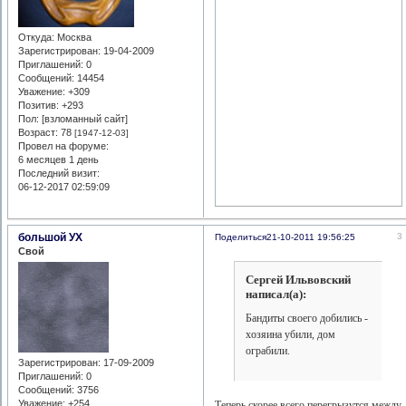
Откуда:
Москва
Зарегистрирован
: 19-04-2009
Приглашений:
0
Сообщений:
14454
Уважение:
+309
Позитив:
+293
Пол: [взломанный сайт]
Возраст:
78
[1947-12-03]
Провел на форуме:
6 месяцев 1 день
Последний визит:
06-12-2017 02:59:09
большой УХ
3
Поделиться
21-10-2011 19:56:25
Свой
Сергей Ильвовский
написал(а):
Бандиты своего добились -
хозяина убили, дом
ограбили.
Зарегистрирован
: 17-09-2009
Приглашений:
0
Сообщений:
3756
Уважение:
+254
Теперь скорее всего перегрызутся между