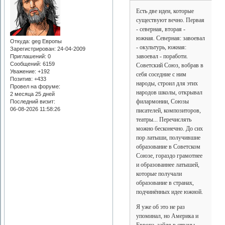
Есть две идеи, которые
существуют вечно. Первая
- северная, вторая -
южная. Северная: завоевал
Откуда:
geg Европы
- окультурь, южная:
Зарегистрирован
: 24-04-2009
завоевал - поработи.
Приглашений:
0
Сообщений:
6159
Советский Союз, вобрав в
Уважение:
+192
себя соседние с ним
Позитив:
+433
народы, строил для этих
Провел на форуме:
народов школы, открывал
2 месяца 25 дней
филармонии, Союзы
Последний визит:
06-08-2026 11:58:26
писателей, композиторов,
театры... Перечислять
можно бесконечно. До сих
пор латыши, получившие
образование в Советском
Союзе, гораздо грамотнее
и образованнее латышей,
которые получали
образование в странах,
подчинённых идее южной.
Я уже об это не раз
упоминал, но Америка и
Европа, зайдя в страны