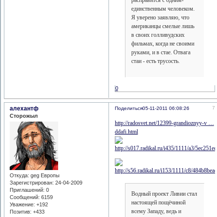
единственным человеком.
Я уверено заявляю, что
американцы смелые лишь
в своих голливудских
фильмах, когда не своими
руками, и в стае. Отвага
стаи - есть трусость.
0
алехантф
7
Поделиться
05-11-2011 06:08:26
Сторожыл
http://radosvet.net/12399-grandioznyy-v …
ddafi.html
Откуда:
geg Европы
Зарегистрирован
: 24-04-2009
Приглашений:
0
Водный проект Ливии стал
Сообщений:
6159
настоящей пощёчиной
Уважение:
+192
всему Западу, ведь и
Позитив:
+433