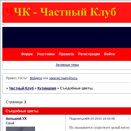
"
Форум
Участники
Правила
Регистрация
Войти
Активные темы
Привет, Гость!
Войдите
или
зарегистрируйтесь
.
»
Частный Клуб
»
Кулинария
»
Съедобные цветы.
Страница:
1
Съедобные цветы.
большой УХ
1
Поделиться
09-10-2010 19:43:08
Свой
Их оказывается существует целый вагон