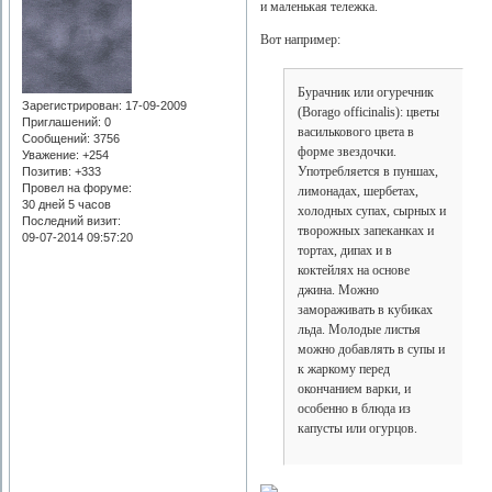
и маленькая тележка.
Вот например:
Бурачник или огуречник
Зарегистрирован
: 17-09-2009
(Borago officinalis): цветы
Приглашений:
0
василькового цвета в
Сообщений:
3756
форме звездочки.
Уважение:
+254
Употребляется в пуншах,
Позитив:
+333
Провел на форуме:
лимонадах, шербетах,
30 дней 5 часов
холодных супах, сырных и
Последний визит:
творожных запеканках и
09-07-2014 09:57:20
тортах, дипах и в
коктейлях на основе
джина. Можно
замораживать в кубиках
льда. Молодые листья
можно добавлять в супы и
к жаркому перед
окончанием варки, и
особенно в блюда из
капусты или огурцов.