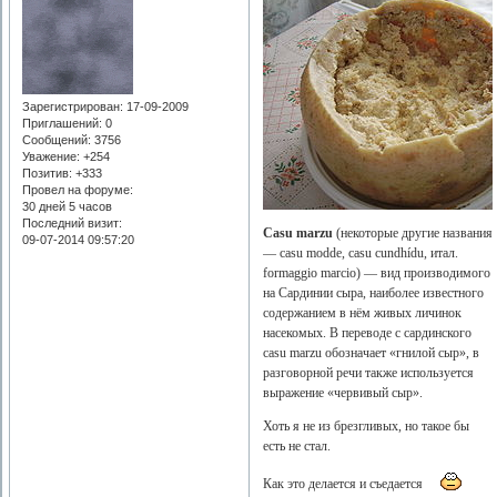
Зарегистрирован
: 17-09-2009
Приглашений:
0
Сообщений:
3756
Уважение:
+254
Позитив:
+333
Провел на форуме:
30 дней 5 часов
Последний визит:
Casu marzu
(некоторые другие названия
09-07-2014 09:57:20
— casu modde, casu cundhídu, итал.
formaggio marcio) — вид производимого
на Сардинии сыра, наиболее известного
содержанием в нём живых личинок
насекомых. В переводе с сардинского
casu marzu обозначает «гнилой сыр», в
разговорной речи также используется
выражение «червивый сыр».
Хоть я не из брезгливых, но такое бы
есть не стал.
Как это делается и съедается