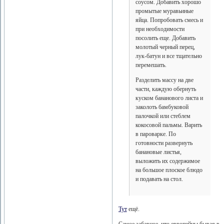
соусом. Добавить хорошо
промытые муравьиные
яйца. Попробовать смесь и
при необходимости
посолить еще. Добавить
молотый черный перец,
лук-батун и все тщательно
перемешать.
Разделить массу на две
части, каждую обернуть
куском бананового листа и
заколоть бамбуковой
палочкой или стеблем
кокосовой пальмы. Варить
в пароварке. По
готовности развернуть
банановые листья,
выложить их содержимое
на большое плоское блюдо
и подавать на стол.
Тут
ещё.
Самое забавное, что европейцы бывая в