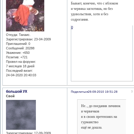
Бывает, конечно, что с яблоком
и червяка заглотишь, но без
удовольствия, хотя и без
содрогания.
0
Откуда:
Танаис.
Зарегистрирован
: 23-04-2009
Приглашений:
0
Сообщений:
20288
Уважение:
+650
Позитив:
+721
Провел на форуме:
7 месяцев 18 дней
Последний визит:
24-04-2020 20:40:03
большой УХ
3
Поделиться
26-09-2010 19:51:28
Свой
Не.., до поедания личинок
и червячков
я в своих претензиях на
гурманство
ещё не дошла.
Зарегистрирован
: 17-09-2009