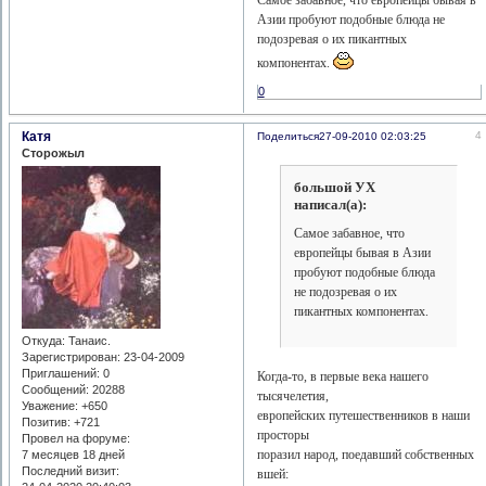
Азии пробуют подобные блюда не
подозревая о их пикантных
компонентах.
0
Катя
4
Поделиться
27-09-2010 02:03:25
Сторожыл
большой УХ
написал(а):
Самое забавное, что
европейцы бывая в Азии
пробуют подобные блюда
не подозревая о их
пикантных компонентах.
Откуда:
Танаис.
Зарегистрирован
: 23-04-2009
Приглашений:
0
Когда-то, в первые века нашего
Сообщений:
20288
тысячелетия,
Уважение:
+650
европейских путешественников в наши
Позитив:
+721
просторы
Провел на форуме:
поразил народ, поедавший собственных
7 месяцев 18 дней
Последний визит:
вшей: