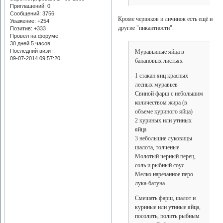
Приглашений:
0
Сообщений:
3756
Кроме червяков и личинок есть ещё и
Уважение:
+254
другие "пикантности".
Позитив:
+333
Провел на форуме:
30 дней 5 часов
Последний визит:
Муравьиные яйца в
09-07-2014 09:57:20
банановых листьях
1 стакан яиц красных
лесных муравьев
Свиной фарш с небольшим
количеством жира (в
объеме куриного яйца)
2 куриных или утиных
яйца
3 небольшие луковицы
шалота, толченые
Молотый черный перец,
соль и рыбный соус
Мелко нарезанное перо
лука-батуна
Смешать фарш, шалот и
куриные или утиные яйца,
посолить, полить рыбным