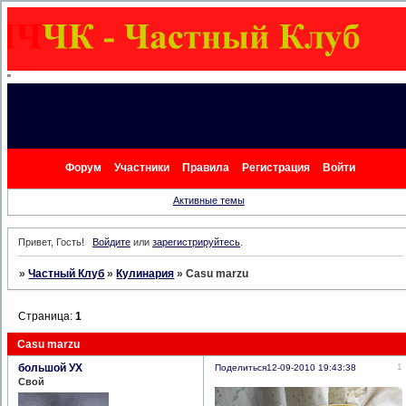
"
Форум
Участники
Правила
Регистрация
Войти
Активные темы
Привет, Гость!
Войдите
или
зарегистрируйтесь
.
»
Частный Клуб
»
Кулинария
»
Casu marzu
Страница:
1
Casu marzu
большой УХ
1
Поделиться
12-09-2010 19:43:38
Свой