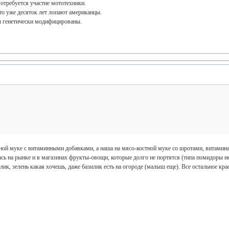
отребуется участие мототехники.
то уже десяток лет лопают американцы.
ы генетически модифицированы.
ой муке с витаминными добавками, а наша на мясо-костной муке со шротами, витамин
сь на рынке и в магазинах фрукты-овощи, которые долго не портятся (типа помидоры не 
к, зелень какая хочешь, даже базилик есть на огороде (малыш еще). Все остальное крас