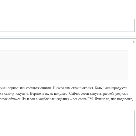
5
ами и зерновыми составляющими. Ничего там страшного нет. Кать, наши продукты
в сезон) покупать. Вернее, я их не покупаю. Сейчас сезон капусты ранней, редиски,
ивое обхожу. Ну и соя в колбасных изделиях.- все сорта ГМ. Лучше то, что подороже,