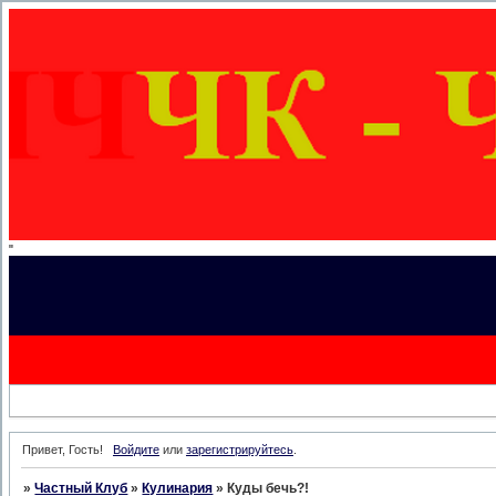
"
Привет, Гость!
Войдите
или
зарегистрируйтесь
.
»
Частный Клуб
»
Кулинария
»
Куды бечь?!