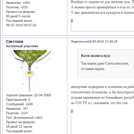
Вообще-то задачка не для женских рук. П
Уважение:
+254
А можно просто примириться и есть то, ч
Позитив:
+333
Провел на форуме:
У них практически вся кукуруза и томат
30 дней 5 часов
0
Последний визит:
09-07-2014 09:57:20
Светлана
Поделиться
16-05-2010 17:48:26
Активный участник
Катя написал(а):
Так корма даже Света покупает,
те самые корма.
импортная подкормка в основном на рыбн
относительно безопасны. я бы поостерегла
Зарегистрирован
: 22-04-2009
огурцы парниковые из ближайших республи
Приглашений:
0
по ГОСТУ и с указанием, что без сои.
Сообщений:
1429
Уважение:
+97
0
Позитив:
+224
Пол: [взломанный сайт]
Провел на форуме:
18 дней 12 часов
Последний визит: