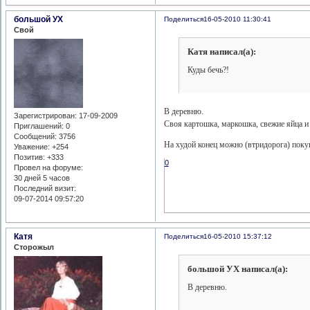
большой УХ
Поделиться
16-05-2010 11:30:41
Свой
Катя написал(а):
Куды бечь?!
В деревню.
Зарегистрирован
: 17-09-2009
Своя картошка, маркошка, свежие яйца и
Приглашений:
0
Сообщений:
3756
На худой конец можно (втридорога) поку
Уважение:
+254
Позитив:
+333
0
Провел на форуме:
30 дней 5 часов
Последний визит:
09-07-2014 09:57:20
Катя
Поделиться
16-05-2010 15:37:12
Сторожыл
большой УХ написал(а):
В деревню.