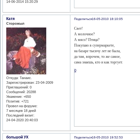
14-06-2014 15:20:29
Катя
Поделиться
16-05-2010 18:10:05
Сторожыл
Свет!
А молочное?
А мясо? Птица?
Покупаю в супермаркете,
на базаре тысячу лет не была,
да там, впрочем, то же самое,
сама знаешь, кто и как торгует.
0
Откуда:
Танаис.
Зарегистрирован
: 23-04-2009
Приглашений:
0
Сообщений:
20288
Уважение:
+650
Позитив:
+721
Провел на форуме:
7 месяцев 18 дней
Последний визит:
24-04-2020 20:40:03
большой УХ
Поделиться
16-05-2010 19:52:53