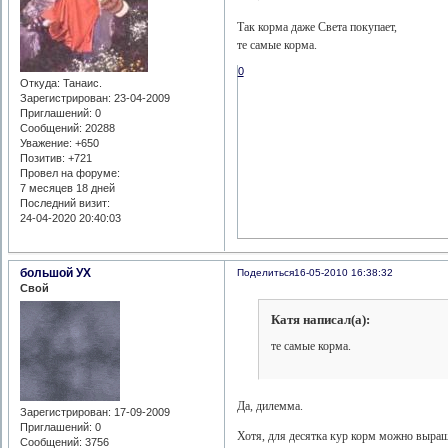
Так корма даже Света покупает,
те самые корма.
0
Откуда:
Танаис.
Зарегистрирован
: 23-04-2009
Приглашений:
0
Сообщений:
20288
Уважение:
+650
Позитив:
+721
Провел на форуме:
7 месяцев 18 дней
Последний визит:
24-04-2020 20:40:03
большой УХ
Поделиться
16-05-2010 16:38:32
Свой
Катя написал(а):
те самые корма.
Да, дилемма.
Зарегистрирован
: 17-09-2009
Приглашений:
0
Хотя, для десятка кур корм можно выращ
Сообщений:
3756