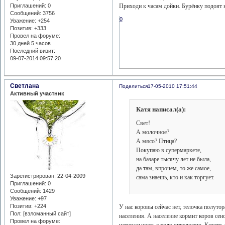
Приглашений:
0
Приходи к часам дойки. Бурёнку подоят н
Сообщений:
3756
0
Уважение:
+254
Позитив:
+333
Провел на форуме:
30 дней 5 часов
Последний визит:
09-07-2014 09:57:20
Светлана
Поделиться
17-05-2010 17:51:44
Активный участник
Катя написал(а):
Свет!
А молочное?
А мясо? Птица?
Покупаю в супермаркете,
на базаре тысячу лет не была,
да там, впрочем, то же самое,
Зарегистрирован
: 22-04-2009
сама знаешь, кто и как торгует.
Приглашений:
0
Сообщений:
1429
Уважение:
+97
Позитив:
+224
У нас коровы сейчас нет, телочка полуто
Пол: [взломанный сайт]
населения. А население кормит коров сено
Провел на форуме: