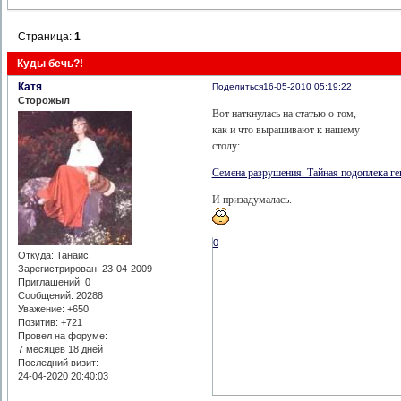
Страница:
1
Куды бечь?!
Катя
Поделиться
16-05-2010 05:19:22
Сторожыл
Вот наткнулась на статью о том,
как и что выращивают к нашему
столу:
Семена разрушения. Тайная подоплека ге
И призадумалась.
0
Откуда:
Танаис.
Зарегистрирован
: 23-04-2009
Приглашений:
0
Сообщений:
20288
Уважение:
+650
Позитив:
+721
Провел на форуме:
7 месяцев 18 дней
Последний визит:
24-04-2020 20:40:03