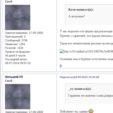
Свой
Катя написал(а):
А молочное?
У нас недалеко есть ферма предлагающая
Зарегистрирован
: 17-09-2009
Причём с гарантией, что корова питалась
Приглашений:
0
Сообщений:
3756
Такая вот ненавязчивая реклама на въезд
Уважение:
+254
Позитив:
+333
Провел на форуме:
30 дней 5 часов
Основная масса бурёнок естественно под
Последний визит:
09-07-2014 09:57:20
0
большой УХ
Поделиться
16-05-2010 22:25:08
Свой
_xy написал(а):
Гарантия это конечно слова доярки
Пейсимист ты, однако
Зарегистрирован
: 17-09-2009