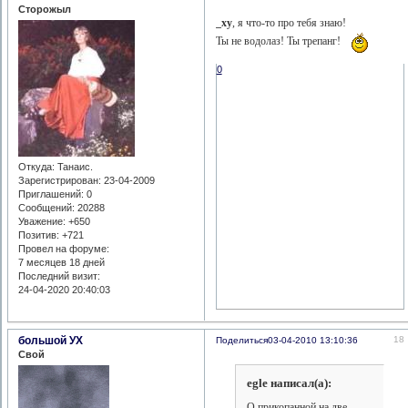
Сторожыл
_xy
, я что-то про тебя знаю!
Ты не водолаз! Ты трепанг!
0
Откуда:
Танаис.
Зарегистрирован
: 23-04-2009
Приглашений:
0
Сообщений:
20288
Уважение:
+650
Позитив:
+721
Провел на форуме:
7 месяцев 18 дней
Последний визит:
24-04-2020 20:40:03
большой УХ
18
Поделиться
03-04-2010 13:10:36
Свой
egle написал(а):
О прикопанной на две