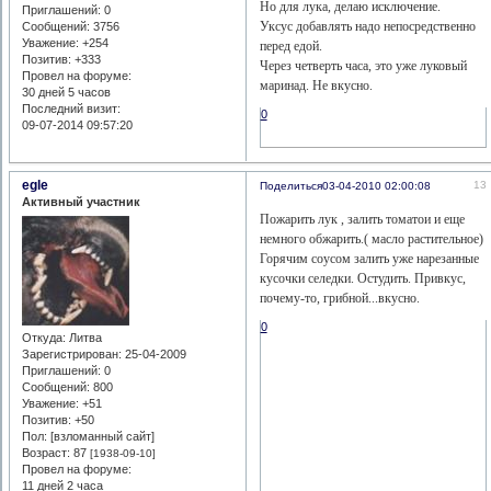
Но для лука, делаю исключение.
Приглашений:
0
Уксус добавлять надо непосредственно
Сообщений:
3756
Уважение:
+254
перед едой.
Позитив:
+333
Через четверть часа, это уже луковый
Провел на форуме:
маринад. Не вкусно.
30 дней 5 часов
Последний визит:
0
09-07-2014 09:57:20
egle
13
Поделиться
03-04-2010 02:00:08
Активный участник
Пожарить лук , залить томатои и еще
немного обжарить.( масло растительное)
Горячим соусом залить уже нарезанные
кусочки селедки. Остудить. Привкус,
почему-то, грибной...вкусно.
0
Откуда:
Литва
Зарегистрирован
: 25-04-2009
Приглашений:
0
Сообщений:
800
Уважение:
+51
Позитив:
+50
Пол: [взломанный сайт]
Возраст:
87
[1938-09-10]
Провел на форуме:
11 дней 2 часа