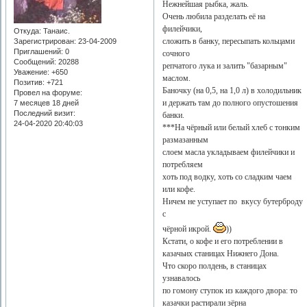
Нежнейшая рыбка, жаль.
Очень любила разделать её на
филейчики,
Откуда:
Танаис.
сложить в банку, пересыпать кольцами
Зарегистрирован
: 23-04-2009
Приглашений:
0
сочного
Сообщений:
20288
репчатого лука и залить "базарным"
Уважение:
+650
маслом.
Позитив:
+721
Баночку (на 0,5, на 1,0 л) в холодильник
Провел на форуме:
и держать там до полного опустошения
7 месяцев 18 дней
Последний визит:
банки.
24-04-2020 20:40:03
***На чёрный или белый хлеб с тонким
размазанным
слоем масла укладываем филейчики и
потребляем
хоть под водку, хоть со сладким чаем
или кофе.
Ничем не уступает по вкусу бутерброду
с
чёрной икрой.
))
Кстати, о кофе и его потреблении в
казачьих станицах Нижнего Дона.
Что скоро полдень, в станицах
узнавалось
по гомону ступок из каждого двора: то
казачки растирали зёрна