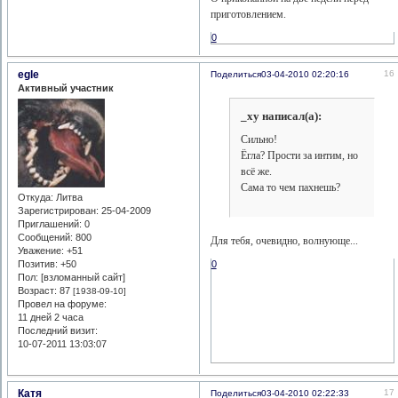
приготовлением.
0
egle
16
Поделиться
03-04-2010 02:20:16
Активный участник
_xy написал(а):
Сильно!
Ёгла? Прости за интим, но
всё же.
Сама то чем пахнешь?
Откуда:
Литва
Зарегистрирован
: 25-04-2009
Приглашений:
0
Сообщений:
800
Для тебя, очевидно, волнующе...
Уважение:
+51
0
Позитив:
+50
Пол: [взломанный сайт]
Возраст:
87
[1938-09-10]
Провел на форуме:
11 дней 2 часа
Последний визит:
10-07-2011 13:03:07
Катя
17
Поделиться
03-04-2010 02:22:33