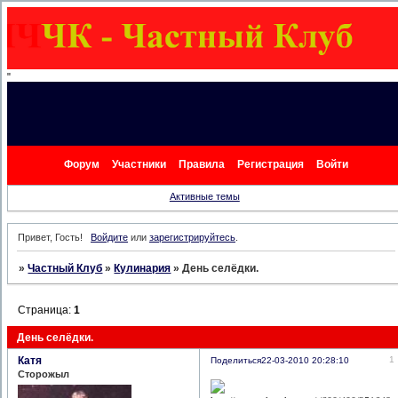
"
Форум
Участники
Правила
Регистрация
Войти
Активные темы
Привет, Гость!
Войдите
или
зарегистрируйтесь
.
»
Частный Клуб
»
Кулинария
»
День селёдки.
Страница:
1
День селёдки.
Катя
1
Поделиться
22-03-2010 20:28:10
Сторожыл