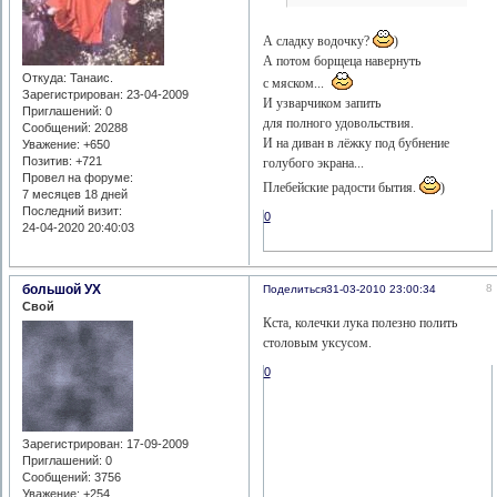
А сладку водочку?
)
А потом борщеца навернуть
Откуда:
Танаис.
с мяском...
Зарегистрирован
: 23-04-2009
И узварчиком запить
Приглашений:
0
для полного удовольствия.
Сообщений:
20288
И на диван в лёжку под бубнение
Уважение:
+650
Позитив:
+721
голубого экрана...
Провел на форуме:
Плебейские радости бытия.
)
7 месяцев 18 дней
Последний визит:
0
24-04-2020 20:40:03
большой УХ
8
Поделиться
31-03-2010 23:00:34
Свой
Кста, колечки лука полезно полить
столовым уксусом.
0
Зарегистрирован
: 17-09-2009
Приглашений:
0
Сообщений:
3756
Уважение:
+254