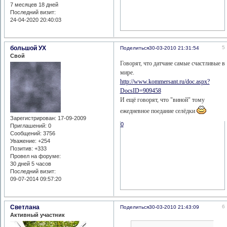
7 месяцев 18 дней
Последний визит:
24-04-2020 20:40:03
большой УХ
5
Поделиться
30-03-2010 21:31:54
Свой
Говорят, что датчане самые счастливые в
мире.
http://www.kommersant.ru/doc.aspx?
DocsID=909458
И ещё говорят, что "виной" тому
ежедневное поедание селёдки
Зарегистрирован
: 17-09-2009
0
Приглашений:
0
Сообщений:
3756
Уважение:
+254
Позитив:
+333
Провел на форуме:
30 дней 5 часов
Последний визит:
09-07-2014 09:57:20
Светлана
6
Поделиться
30-03-2010 21:43:09
Активный участник