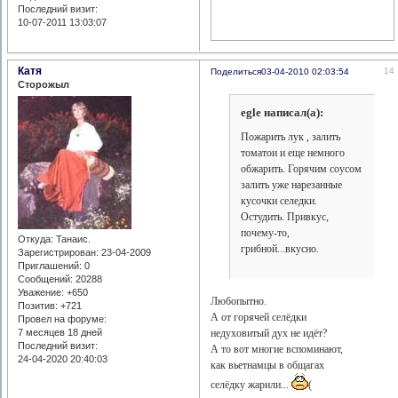
Последний визит:
10-07-2011 13:03:07
Катя
14
Поделиться
03-04-2010 02:03:54
Сторожыл
egle написал(а):
Пожарить лук , залить
томатои и еще немного
обжарить. Горячим соусом
залить уже нарезанные
кусочки селедки.
Остудить. Привкус,
почему-то,
Откуда:
Танаис.
грибной...вкусно.
Зарегистрирован
: 23-04-2009
Приглашений:
0
Сообщений:
20288
Уважение:
+650
Любопытно.
Позитив:
+721
А от горячей селёдки
Провел на форуме:
7 месяцев 18 дней
недуховитый дух не идёт?
Последний визит:
А то вот многие вспоминают,
24-04-2020 20:40:03
как вьетнамцы в общагах
селёдку жарили...
(