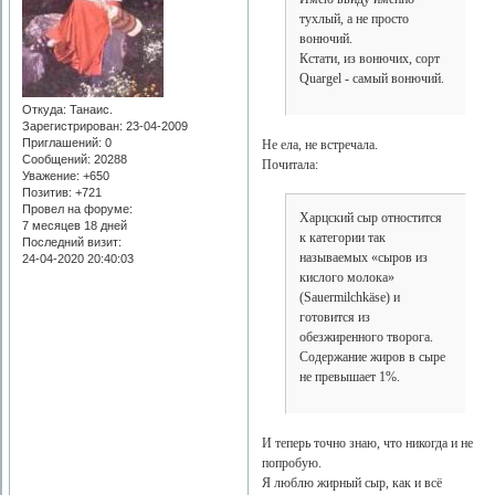
тухлый, а не просто
вонючий.
Кстати, из вонючих, сорт
Quargel - самый вонючий.
Откуда:
Танаис.
Зарегистрирован
: 23-04-2009
Приглашений:
0
Не ела, не встречала.
Сообщений:
20288
Почитала:
Уважение:
+650
Позитив:
+721
Провел на форуме:
Харцский сыр отностится
7 месяцев 18 дней
к категории так
Последний визит:
называемых «сыров из
24-04-2020 20:40:03
кислого молока»
(Sauermilchkäse) и
готовится из
обезжиренного творога.
Содержание жиров в сыре
не превышает 1%.
И теперь точно знаю, что никогда и не
попробую.
Я люблю жирный сыр, как и всё