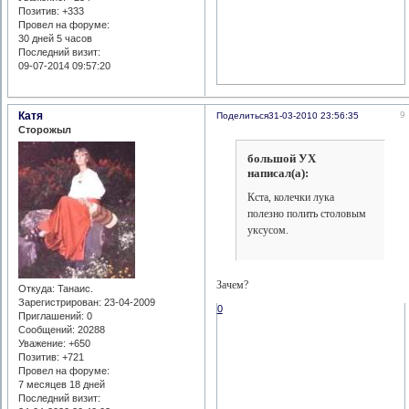
Позитив:
+333
Провел на форуме:
30 дней 5 часов
Последний визит:
09-07-2014 09:57:20
Катя
9
Поделиться
31-03-2010 23:56:35
Сторожыл
большой УХ
написал(а):
Кста, колечки лука
полезно полить столовым
уксусом.
Зачем?
Откуда:
Танаис.
Зарегистрирован
: 23-04-2009
0
Приглашений:
0
Сообщений:
20288
Уважение:
+650
Позитив:
+721
Провел на форуме:
7 месяцев 18 дней
Последний визит: