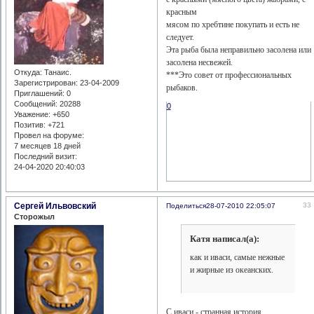
красным
мясом по хребтине покупать и есть не
следует.
Эта рыба была неправильно засолена или
засолена несвежей.
Откуда:
Танаис.
***Это совет от профессиональных
Зарегистрирован
: 23-04-2009
рыбаков.
Приглашений:
0
Сообщений:
20288
0
Уважение:
+650
Позитив:
+721
Провел на форуме:
7 месяцев 18 дней
Последний визит:
24-04-2020 20:40:03
Сергей Ильвовский
33
Поделиться
28-07-2010 22:05:07
Сторожыл
Катя написал(а):
как и иваси, самые нежные
и жирные из океанских.
С иваси - странная история.