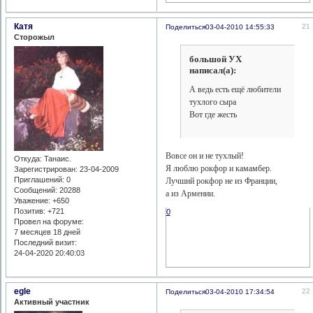
Катя
21
Поделиться
03-04-2010 14:55:33
Сторожыл
большой УХ
написал(а):
А ведь есть ещё любители
тухлого сыра
Вот где жесть
Вовсе он и не тухлый!
Откуда:
Танаис.
Я люблю рокфор и камамбер.
Зарегистрирован
: 23-04-2009
Приглашений:
0
Лучший рокфор не из Франции,
Сообщений:
20288
а из Армении.
Уважение:
+650
Позитив:
+721
0
Провел на форуме:
7 месяцев 18 дней
Последний визит:
24-04-2020 20:40:03
egle
22
Поделиться
03-04-2010 17:34:54
Активный участник