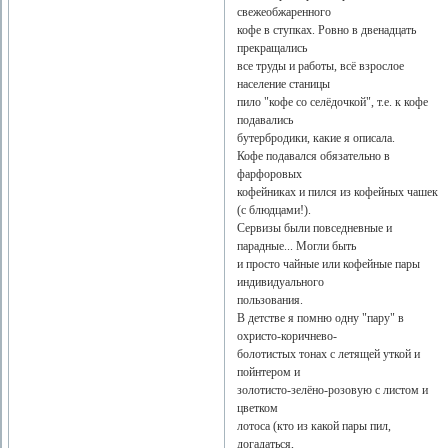
свежеобжаренного
кофе в ступках. Ровно в двенадцать
прекращались
все труды и работы, всё взрослое
население станицы
пило "кофе со селёдочкой", т.е. к кофе
подавались
бутербродики, какие я описала.
Кофе подавался обязательно в
фарфоровых
кофейниках и пился из кофейных чашек
(с блюдцами!).
Сервизы были повседневные и
парадные... Могли быть
и просто чайные или кофейные пары
индивидуального
пользования.
В детстве я помню одну "пару" в
охристо-коричнево-
болотистых тонах с летящей уткой и
пойнтером и
золотисто-зелёно-розовую с листом и
цветком
лотоса (кто из какой пары пил,
догадаться,