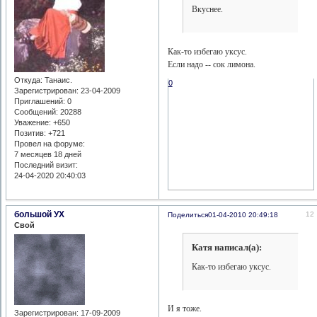
Вкуснее.
Как-то избегаю уксус.
Если надо -- сок лимона.
Откуда:
Танаис.
0
Зарегистрирован
: 23-04-2009
Приглашений:
0
Сообщений:
20288
Уважение:
+650
Позитив:
+721
Провел на форуме:
7 месяцев 18 дней
Последний визит:
24-04-2020 20:40:03
большой УХ
12
Поделиться
01-04-2010 20:49:18
Свой
Катя написал(а):
Как-то избегаю уксус.
И я тоже.
Зарегистрирован
: 17-09-2009