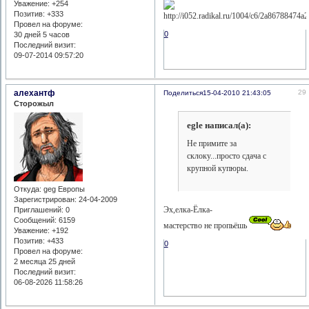
Уважение:
+254
Позитив:
+333
Провел на форуме:
0
30 дней 5 часов
Последний визит:
09-07-2014 09:57:20
алехантф
29
Поделиться
15-04-2010 21:43:05
Сторожыл
egle написал(а):
Не примите за
склоку...просто сдача с
крупной купюры.
Откуда:
geg Европы
Зарегистрирован
: 24-04-2009
Эх,елка-Ёлка-
Приглашений:
0
Сообщений:
6159
мастерство не пропьёшь
Уважение:
+192
Позитив:
+433
0
Провел на форуме:
2 месяца 25 дней
Последний визит:
06-08-2026 11:58:26