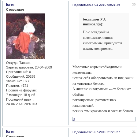
Катя
30
Поделиться
16-04-2010 00:21:36
Сторожыл
большой УХ
написал(а):
Но с оглядкой на
возможные лишние
килограммы, приходится
искать компромисс.
Откуда:
Танаис.
Молочные жиры необходимы и
Зарегистрирован
: 23-04-2009
Приглашений:
0
незаменимы,
Сообщений:
20288
нельзя себя обворовывать на них, как и
Уважение:
+650
на животных белках.
Позитив:
+721
А лишние килограммы -- от бога и от
Провел на форуме:
объёма
7 месяцев 18 дней
Последний визит:
поглощаемых растительных
24-04-2020 20:40:03
наполнителей,
всяких там крахмалов и соевых белков.
0
Катя
31
Поделиться
28-07-2010 21:28:57
Сторожыл