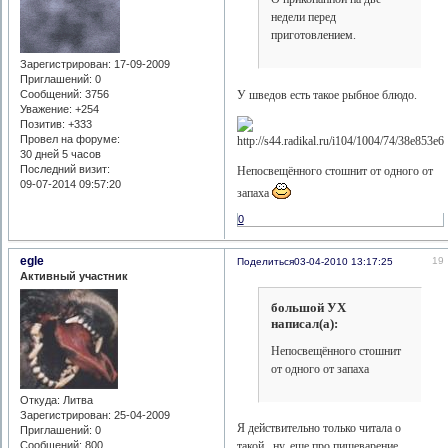
недели перед
приготовлением.
Зарегистрирован
: 17-09-2009
Приглашений:
0
У шведов есть такое рыбное блюдо.
Сообщений:
3756
Уважение:
+254
Позитив:
+333
Провел на форуме:
30 дней 5 часов
Последний визит:
Непосвещённого стошнит от одного от
09-07-2014 09:57:20
запаха
0
egle
19
Поделиться
03-04-2010 13:17:25
Активный участник
большой УХ
написал(а):
Непосвещённого стошнит
от одного от запаха
Откуда:
Литва
Зарегистрирован
: 25-04-2009
Я действительно только читала о
Приглашений:
0
Сообщений:
800
такой...ну, еще про пищеварение