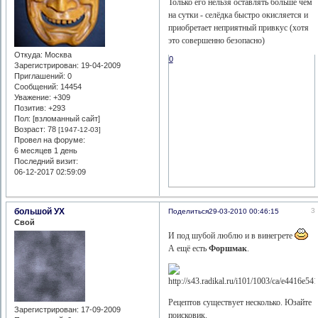
Только его нельзя оставлять больше чем
на сутки - селёдка быстро окисляется и
приобретает неприятный привкус (хотя
это совершенно безопасно)
Откуда:
Москва
0
Зарегистрирован
: 19-04-2009
Приглашений:
0
Сообщений:
14454
Уважение:
+309
Позитив:
+293
Пол: [взломанный сайт]
Возраст:
78
[1947-12-03]
Провел на форуме:
6 месяцев 1 день
Последний визит:
06-12-2017 02:59:09
большой УХ
3
Поделиться
29-03-2010 00:46:15
Свой
И под шубой люблю и в винегрете
А ещё есть
Форшмак
.
Рецептов существует несколько. Юзайте
Зарегистрирован
: 17-09-2009
поисковик.