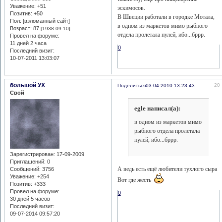
Уважение:
+51
эскимосов.
Позитив:
+50
В Швеции работали в городке Мотала,
Пол: [взломанный сайт]
в одном из маркетов мимо рыбного
Возраст:
87
[1938-09-10]
отдела пролетала пулей, ибо...бррр.
Провел на форуме:
11 дней 2 часа
0
Последний визит:
10-07-2011 13:03:07
большой УХ
20
Поделиться
03-04-2010 13:23:43
Свой
egle написал(а):
в одном из маркетов мимо
рыбного отдела пролетала
пулей, ибо...бррр.
Зарегистрирован
: 17-09-2009
Приглашений:
0
А ведь есть ещё любители тухлого сыра
Сообщений:
3756
Уважение:
+254
Вот где жесть
Позитив:
+333
Провел на форуме:
0
30 дней 5 часов
Последний визит:
09-07-2014 09:57:20