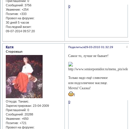
Приглашений:
0
Сообщений:
3756
0
Уважение:
+254
Позитив:
+333
Провел на форуме:
30 дней 5 часов
Последний визит:
09-07-2014 09:57:20
Катя
4
Поделиться
29-03-2010 01:32:29
Сторожыл
Самое то, лучше не бывает!
Только надо ещё сливочное
или подсолнечное маслице.
Мечта! Сказка!
)
Откуда:
Танаис.
0
Зарегистрирован
: 23-04-2009
Приглашений:
0
Сообщений:
20288
Уважение:
+650
Позитив:
+721
Провел на форуме: