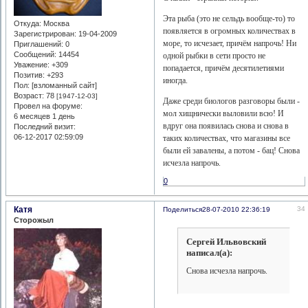
Эта рыба (это не сельдь вообще-то) то
Откуда:
Москва
появляется в огромных количествах в
Зарегистрирован
: 19-04-2009
море, то исчезает, причём напрочь! Ни
Приглашений:
0
Сообщений:
14454
одной рыбки в сети просто не
Уважение:
+309
попадается, причём десятилетиями
Позитив:
+293
иногда.
Пол: [взломанный сайт]
Возраст:
78
[1947-12-03]
Даже среди биологов разговоры были -
Провел на форуме:
мол хищнически выловили всю! И
6 месяцев 1 день
вдруг она появилась снова и снова в
Последний визит:
06-12-2017 02:59:09
таких количествах, что магазины все
были ей завалены, а потом - бац! Снова
исчезла напрочь.
0
Катя
34
Поделиться
28-07-2010 22:36:19
Сторожыл
Сергей Ильвовский
написал(а):
Снова исчезла напрочь.