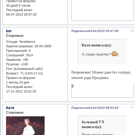
Провел на форуме:
30 дней 5 часов
Последний визит:
09-07-2014 09:57:20
bor
26
Поделиться
14-04-2010 05:47:00
Сторожыл
Откуда:
Челябинск
Катя написал(а):
Зарегистрирован
: 18-04-2009
Приглашений:
0
А сладку водочку?
)
Сообщений:
7614
Уважение:
+98
Позитив:
+148
Пол: [взломанный сайт]
Непременно! Можно даже без селёдки,
Возраст:
71
[1955-07-02]
покатит ради Праздника.
Провел на форуме:
1 месяц 24 дня
0
Последний визит:
17-11-2012 10:01:32
Катя
27
Поделиться
14-04-2010 08:53:03
Сторожыл
большой УХ
написал(а):
Имею ввиду именно