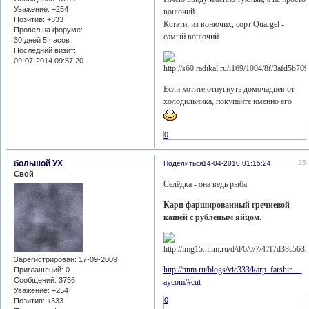
Уважение:
+254
вонючий.
Позитив:
+333
Кстати, из вонючих, сорт Quargel -
Провел на форуме:
самый вонючий.
30 дней 5 часов
Последний визит:
09-07-2014 09:57:20
Если хотите отпугнуть домочадцев от
холодильника, покупайте именно его
0
большой УХ
25
Поделиться
14-04-2010 01:15:24
Свой
Селёдка - она ведь рыба.
Карп фаршированный гречневой
кашей с рубленым яйцом.
Зарегистрирован
: 17-09-2009
http://nnm.ru/blogs/vic333/karp_farshir …
Приглашений:
0
Сообщений:
3756
aycom/#cut
Уважение:
+254
0
Позитив:
+333