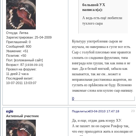
большой УХ
написал(а):
А ведь есть ещё любители
тухлого сыра
Откуда:
Литва
Зарегистрирован
: 25-04-2009
Культуру употребления сыров не
Приглашений:
0
Сообщений:
800
изучала, но наверняка в гугле все есть.
Уважение:
+51
Сыр с голубой плесенью мне нравится
Позитив:
+50
слопать со сладкими фруктами, типа
Пол: [взломанный сайт]
винграда или груши, так как вина я не
Возраст:
87
[1938-09-10]
пью .Да и белый мягкий, забыла как
Провел на форуме:
11 дней 2 часа
называется, так же ем...может и
Последний визит:
неправильная расстановка акцентов, но
10-07-2011 13:03:07
гуглить из прЫнсипа не буду. Вспомню
знакомые слова или куплю сыр-напишу.
0
egle
23
Поделиться
03-04-2010 17:47:18
Активный участник
Да, и еще, отдам дань юзеру ХУ.
А не пахнет ли он сыром Рокфор так,
что ему приходится жить в изоляции от