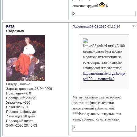
конечно, трудно!
).
0
Катя
35
Поделиться
08-08-2010 03:10:19
Сторожыл
неоднократно был послан
в далекое путешествие за
то что приставал к людям
с вопросом что это такое
http://moemnenie.org/showpost.php?
p=102 … tcount=642
Откуда:
Танаис.
Зарегистрирован
: 23-04-2009
Приглашений:
0
Мы не посылаем, мы отвечаем:
Сообщений:
20288
Уважение:
+650
рулетик из филе селёдочки,
Позитив:
+721
закреплённый зубочисткой.
Провел на форуме:
***Филе целиком отправляется
7 месяцев 18 дней
в рот, зубочистку есть не надо.
Последний визит:
24-04-2020 20:40:03
0