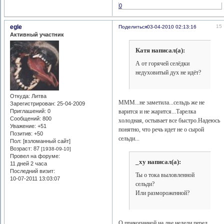
0
egle
15
Поделиться
03-04-2010 02:13:16
Активный участник
Катя написал(а):
А от горячей селёдки
недуховитый дух не идёт?
Откуда:
Литва
МММ...не заметила...сельдь же не
Зарегистрирован
: 25-04-2009
варится и не жарится...Тарелка
Приглашений:
0
Сообщений:
800
холодная, остывает все быстро.Надеюсь
Уважение:
+51
понятно, что речь идет не о сырой
Позитив:
+50
сельди...
Пол: [взломанный сайт]
Возраст:
87
[1938-09-10]
Провел на форуме:
_xy написал(а):
11 дней 2 часа
Последний визит:
Ты о тока выловленной
10-07-2011 13:03:07
сельди?
Или размороженной?
О прикопанной на две недели перед