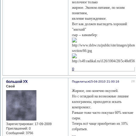
молочное только
жирное. Эконом-питание, по моим
понятиям,
явление вынужденное.
Вот как должен выглядеть хороший
"мягкий"
сыр -- камамбер:
0
большой УХ
28
Поделиться
15-04-2010 21:00:16
Свой
Жирное, оно конечно вкусней.
Но с оглядкой на возможные лишние
килограммы, приходится искать
компромисс.
Раньше тоже часто покупал 60% мягкие
сыры.
Теперь всё чаще приобретаю их 10%
Зарегистрирован
: 17-09-2009
Приглашений:
0
собратьев.
Сообщений:
3756