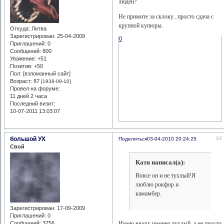
людей?
Не примите за склоку...просто сдача с
крупной купюры.
Откуда:
Литва
Зарегистрирован
: 25-04-2009
0
Приглашений:
0
Сообщений:
800
Уважение:
+51
Позитив:
+50
Пол: [взломанный сайт]
Возраст:
87
[1938-09-10]
Провел на форуме:
11 дней 2 часа
Последний визит:
10-07-2011 13:03:07
большой УХ
24
Поделиться
03-04-2010 20:24:25
Свой
Катя написал(а):
Вовсе он и не тухлый!Я
люблю рокфор и
камамбер.
Зарегистрирован
: 17-09-2009
Приглашений:
0
Имею ввиду именно тухлый, а не просто
Сообщений:
3756