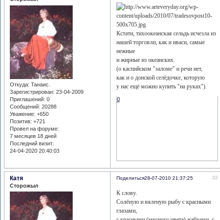
Кстати, тихоокеанская сельдь исчезла из
нашей торговли, как и иваси, самые
нежные
и жирные из океанских.
(о каспийском "заломе" и речи нет,
как и о донской селёдочке, которую
Откуда:
Танаис.
у нас ещё можно купить "на руках").
Зарегистрирован
: 23-04-2009
0
Приглашений:
0
Сообщений:
20288
Уважение:
+650
Позитив:
+721
Провел на форуме:
7 месяцев 18 дней
Последний визит:
24-04-2020 20:40:03
Катя
32
Поделиться
28-07-2010 21:37:25
Сторожыл
К слову.
Солёную и вяленую рыбу с красными
глазами,
с красными (мясного цвета) жабрами, с