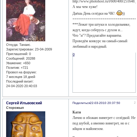
А мы чем хуже!
Даёшь День селёдки на ЧК!.
))
==============================
***Лежат три штуки в холодильнике,
ждут, когда соберусь с духом и...
Что "и"? Предлагайте варианты.
Проведём конкурс на самый-самый
Откуда:
Танаис.
любимый и народный.
Зарегистрирован
: 23-04-2009
Приглашений:
0
0
Сообщений:
20288
Уважение:
+650
Позитив:
+721
Провел на форуме:
7 месяцев 18 дней
Последний визит:
24-04-2020 20:40:03
Сергей Ильвовский
2
Поделиться
22-03-2010 20:37:50
Сторожыл
Катя
Лично я обожаю винегрет с селёдкой. Не
под шубой, а именно винегрет, но и с
яйцом и майонезом.