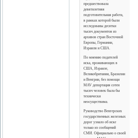
предшествовала
девятилетняя
подготовительная работа,
в рамках которой были
исследованы десятки
тысяч документов из
архивов стран Восточной
Европы, Германии,
Израиля и США.
По мнению подателей
иска, проживающих в
США, Израиле,
Великобритании, Бразилии
и Венгрии, без помощи
MAV депортация сотен
тысяч человек была бы
технически
неосуществима.
Руководство Венгерских
государственных железных
дорог узнало об иске
только из сообщений
СМИ. Официально о своей