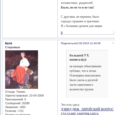
холокостных рыдателей.
Было, но не то и не так!
С другими, не-евреями, было
гораздо страшнее и трагичнее.
И с большим уроном для нации.
0
Катя
9
Поделиться
12-02-2010 11:44:06
Сторожыл
большой УХ
написал(а):
на пальцах объяснивших
публике, что в печах
Освенцима невозможно
было сжечь и десятой
части заявленного
количества трупов.
Откуда:
Танаис.
Зарегистрирован
: 23-04-2009
Приглашений:
0
Сообщений:
20288
Это есть здесь:
Уважение:
+650
ДЭВИД ДЮК ЕВРЕЙСКИЙ ВОПРОС
Позитив:
+721
ГЛАЗАМИ АМЕРИКАНЦА
Провел на форуме: