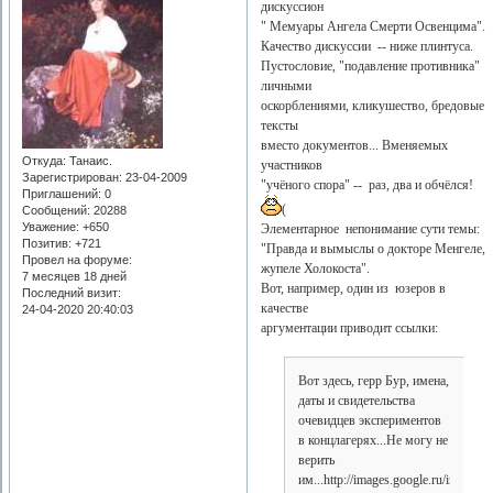
дискуссион
" Мемуары Ангела Смерти Освенцима".
Качество дискуссии -- ниже плинтуса.
Пустословие, "подавление противника"
личными
оскорблениями, кликушество, бредовые
тексты
вместо документов... Вменяемых
Откуда:
Танаис.
участников
Зарегистрирован
: 23-04-2009
"учёного спора" -- раз, два и обчёлся!
Приглашений:
0
(
Сообщений:
20288
Уважение:
+650
Элементарное непонимание сути темы:
Позитив:
+721
"Правда и вымыслы о докторе Менгеле,
Провел на форуме:
жупеле Холокоста".
7 месяцев 18 дней
Вот, например, один из юзеров в
Последний визит:
качестве
24-04-2020 20:40:03
аргументации приводит ссылки:
Вот здесь, герр Бур, имена,
даты и свидетельства
очевидцев экспериментов
в концлагерях...Не могу не
верить
им...http://images.google.ru/imgres?