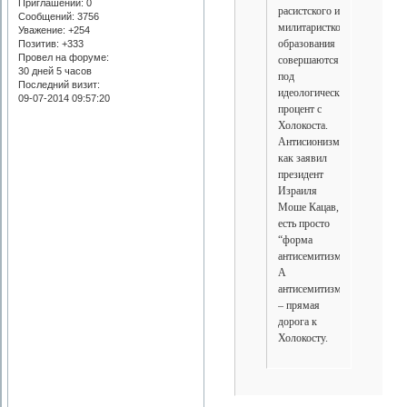
Приглашений:
0
расистского и
Сообщений:
3756
милитаристкого
Уважение:
+254
образования
Позитив:
+333
Провел на форуме:
совершаются
30 дней 5 часов
под
Последний визит:
идеологический
09-07-2014 09:57:20
процент с
Холокоста.
Антисионизм,
как заявил
президент
Израиля
Моше Кацав,
есть просто
“форма
антисемитизма”.
А
антисемитизм
– прямая
дорога к
Холокосту.