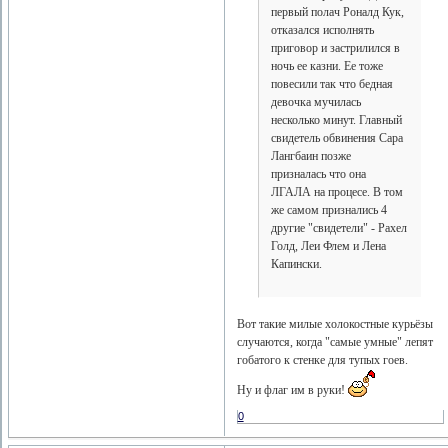
первый полач Роналд Кук,
отказался исполнять
приговор и застрилился в
ночь ее казни. Ее тоже
повесили так что бедная
девочка мучилась
несколько минут. Главный
свидетель обвинения Сара
Лангбаин позже
призналась что она
ЛГАЛА на процесе. В том
же самом признались 4
другие "свидетели" - Рахел
Голд, Леи Флем и Лена
Капински.
Вот такие милые холокостные курьёзы
случаются, когда "самые умные" лепят
гобатого к стенке для тупых гоев.
Ну и флаг им в руки!
0