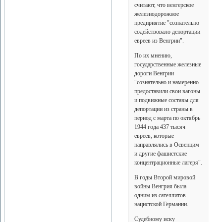
считают, что венгерское
железнодорожное
предприятие "сознательно
содействовало депортации
евреев из Венгрии".
По их мнению,
государственные железные
дороги Венгрии
"сознательно и намеренно
предоставили свои вагоны
и подвижные составы для
депортации из страны в
период с марта по октябрь
1944 года 437 тысяч
евреев, которые
направлялись в Освенцим
и другие фашистские
концентрационные лагеря".
В годы Второй мировой
войны Венгрия была
одним из сателлитов
нацистской Германии.
Судебному иску