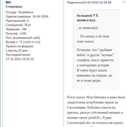
bor
20
Поделиться
12-02-2010 22:29:58
Сторожыл
Откуда:
Челябинск
большой УХ
Зарегистрирован
: 18-04-2009
написал(а):
Приглашений:
0
Сообщений:
7614
_xy написал(а):
Уважение:
+98
Позитив:
+148
По моему я об этом
Пол: [взломанный сайт]
тоже сказал.
Возраст:
71
[1955-07-02]
Провел на форуме:
Печально, что "срубание
1 месяц 24 дня
бабок" и другие "мутные"
Последний визит:
17-11-2012 10:01:32
гешефты, могут привести
к повторению истории.
И опять будут искать
виновных на стороне, но
не в своих рядах.
Я всё сказал. Мои бабушка и мама были
свидетелями истребления евреев на
Смоленщине. Бабушка спасала их,
прятала, рискуя собственной жизнью и
жизнью своих детей.В г. Рудня,
Смоленской обл. не осталось ни одного