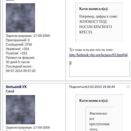
Катя написал(а):
Например, цифры в главе:
ХОЛОКОСТ ПОД
НОСОМ КРАСНОГО
КРЕСТА
Зарегистрирован
: 17-09-2009
Приглашений:
0
Сообщений:
3756
Уважение:
+254
Тут тоже есть кое-что по теме.
Позитив:
+333
http://hedrook.vho.org/lectures/03.htm#44
Провел на форуме:
30 дней 5 часов
0
Последний визит:
09-07-2014 09:57:20
большой УХ
12
Поделиться
12-02-2010 18:48:49
Свой
Катя написал(а):
Фактически
все
преступления
Зарегистрирован
: 17-09-2009
этого