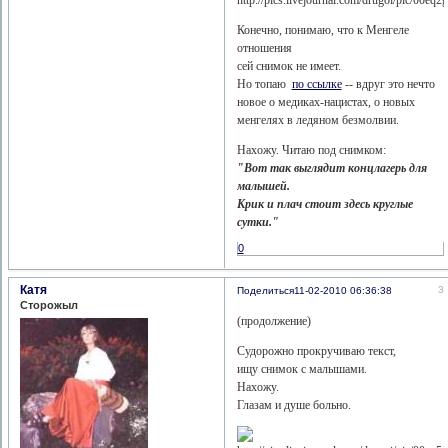
Конечно, понимаю, что к Менгеле
отношения
сей снимок не имеет.
Но топаю
по ссылке
-- вдруг это нечто
новое о медиках-нацистах, о новых
менгелях в ледяном безмолвии.
Нахожу. Читаю под снимком:
"Вот так выглядит концлагерь для
малышей.
Крик и плач стоит здесь круглые
сутки."
0
Катя
3
Поделиться
11-02-2010 06:36:38
Сторожыл
(продолжение)
Судорожно прокручиваю текст,
ищу снимок с малышами.
Нахожу.
Глазам и душе больно.