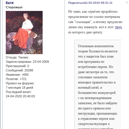
Катя
6
Поделиться
11-02-2010 09:31:11
Сторожыл
Не знаю, как серьёзно проработал
предлагаемые по ссылке материалы
сам "ссыльщик", а потому предлагаю
лично ему вникнуть вот в этот
труд,
из которого даю цитату:
Основным компонентом
теории Холокоста является
что у нацистов был план
Откуда:
Танаис.
или программа по
Зарегистрирован
: 23-04-2009
Приглашений:
0
истреблению евреев. Но
Сообщений:
20288
даже несмотря на то, что
Уважение:
+650
союзники захватили
Позитив:
+721
немецкое правительство и
Провел на форуме:
военный штаб, и
7 месяцев 18 дней
Последний визит:
большинство концлагерей
24-04-2020 20:40:03
с их неповрежденными
записями, не было найдено
ни одного приказа или
инструкции, призывающих
к отравлению евреев или
свидетельствующих о