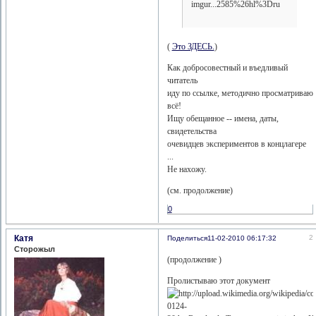
imgur...2585%26hl%3Dru
(
Это ЗДЕСЬ.
)
Как добросовестный и въедливый
читатель
иду по ссылке, методично просматриваю
всё!
Ищу обещанное -- имена, даты,
свидетельства
очевидцев экспериментов в концлагере
...
Не нахожу.
(см. продолжение)
0
Катя
2
Поделиться
11-02-2010 06:17:32
Сторожыл
(продолжение )
Пролистываю этот документ