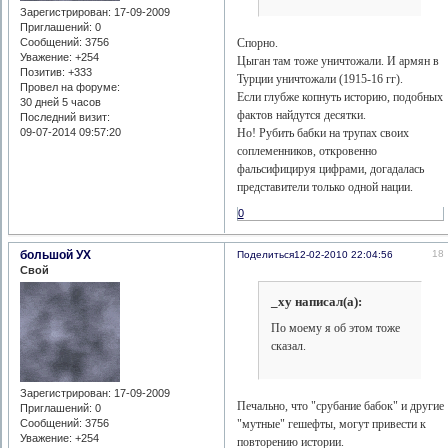
Зарегистрирован
: 17-09-2009
Приглашений:
0
Спорно.
Сообщений:
3756
Уважение:
+254
Цыган там тоже уничтожали. И армян в
Позитив:
+333
Турции уничтожали (1915-16 гг).
Провел на форуме:
Если глубже копнуть историю, подобных
30 дней 5 часов
фактов найдутся десятки.
Последний визит:
Но! Рубить бабки на трупах своих
09-07-2014 09:57:20
соплеменников, откровенно
фальсифицируя цифрами, догадалась
представители только одной нации.
0
большой УХ
18
Поделиться
12-02-2010 22:04:56
Свой
_xy написал(а):
По моему я об этом тоже
сказал.
Зарегистрирован
: 17-09-2009
Печально, что "срубание бабок" и другие
Приглашений:
0
"мутные" гешефты, могут привести к
Сообщений:
3756
Уважение:
+254
повторению истории.