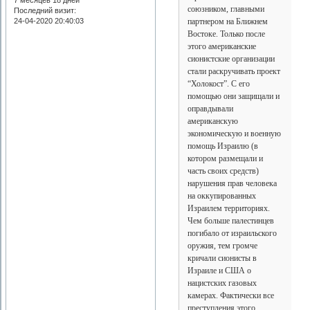
союзником, главными
Последний визит:
24-04-2020 20:40:03
партнером на Ближнем
Востоке. Только после
этого американские
сионистские организации
стали раскручивать проект
“Холокост”. С его
помощью они защищали и
оправдывали
американскую
экономическую и военную
помощь Израилю (в
котором размещали и
часть своих средств)
нарушения прав человека
на оккупированных
Израилем территориях.
Чем больше палестинцев
погибало от израильского
оружия, тем громче
кричали сионисты в
Израиле и США о
нацистских газовых
камерах. Фактически все
преступления этого