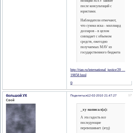
позиции МАV заявит
после консультаций с
юристами.
Наблюдатели отмечают,
что сумма иска - миллиард
долларов - в целом
совпадает с объемом
средств, ежегодно
получаемых MAV из
государственного бюджета
http://rian.ru/international_justice/20 …
19858.html
0
большой УХ
17
Поделиться
12-02-2010 21:47:27
Свой
_xy написал(а):
А эта гадость все
последующие
перевешивает. (ятд)