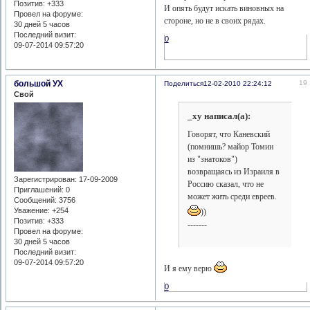
Позитив:
+333
И опять будут искать виновных на
Провел на форуме:
стороне, но не в своих рядах.
30 дней 5 часов
Последний визит:
0
09-07-2014 09:57:20
большой УХ
19
Поделиться
12-02-2010 22:24:12
Свой
_xy написал(а):
Говорят, что Каневский
(помнишь? майор Томин
из "знатоков")
возвращаясь из Израиля в
Зарегистрирован
: 17-09-2009
Россию сказал, что не
Приглашений:
0
может жить среди евреев.
Сообщений:
3756
Уважение:
+254
))
Позитив:
+333
-------
Провел на форуме:
30 дней 5 часов
Последний визит:
09-07-2014 09:57:20
И я ему верю
0