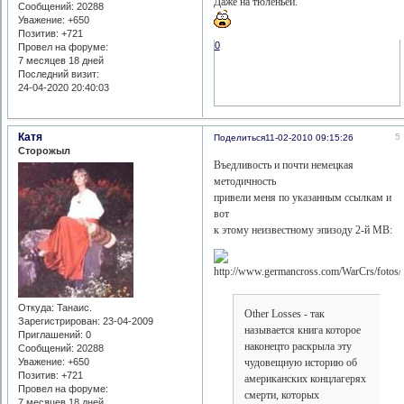
Даже на тюленьей.
Сообщений:
20288
Уважение:
+650
Позитив:
+721
0
Провел на форуме:
7 месяцев 18 дней
Последний визит:
24-04-2020 20:40:03
Катя
5
Поделиться
11-02-2010 09:15:26
Сторожыл
Въедливость и почти немецкая
методичность
привели меня по указанным ссылкам и
вот
к этому неизвестному эпизоду 2-й МВ:
Откуда:
Танаис.
Other Losses - так
Зарегистрирован
: 23-04-2009
называется книга которое
Приглашений:
0
наконецто раскрыла эту
Сообщений:
20288
Уважение:
+650
чудовещную историю об
Позитив:
+721
американских концлагерях
Провел на форуме:
смерти, которых
7 месяцев 18 дней