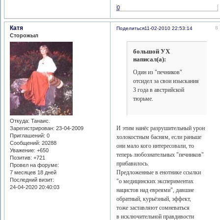
0
Катя
8
Поделиться
11-02-2010 22:53:14
Сторожыл
большой УХ
написал(а):
Один из "печников"
отсидел за свои изыскания
3 года в австрийской
тюрьме.
Откуда:
Танаис.
И этим нанёс разрушительный урон
Зарегистрирован
: 23-04-2009
Приглашений:
0
холокостным басням, если раньше
Сообщений:
20288
они мало кого интересовали, то
Уважение:
+650
теперь любознательных "печников"
Позитив:
+721
прибавилось.
Провел на форуме:
Предложенные в енотнике ссылки
7 месяцев 18 дней
Последний визит:
"о медицинских экспериментах
24-04-2020 20:40:03
нацистов над евреями", давшие
обратный, курьёзный, эффект,
тоже заставляют сомневаться
в исключительной правдивости