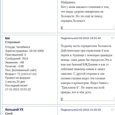
Майданека.
Нет у меня никакого сомнения в том,
что жиды здорово наварились на
Холокосте. Но это ещё не повод
отрицать Холокост.
0
bor
14
Поделиться
12-02-2010 19:51:42
Сторожыл
Подкину кость отрицателям Холокоста.
Откуда:
Челябинск
Действительно при отравлении 4 млн.
Зарегистрирован
: 18-04-2009
Приглашений:
0
евреев в Аушвице с помощью цианидов
Сообщений:
7614
немцы сами давно бы передохли.Это я
Уважение:
+98
вам как бывший БЖДэшник и как ст.
Позитив:
+148
лейтенант инженер-химик в запасе
Пол: [взломанный сайт]
заявляю. С другой стороны я сам
Возраст:
71
[1955-07-02]
Провел на форуме:
своими глазами видел эти газовые
1 месяц 24 дня
камеры и крематории. Видел банки с
Последний визит:
"Циклоном Б". Не знаем мы всей
17-11-2012 10:01:32
правды, вот в чём дело.
0
большой УХ
15
Поделиться
12-02-2010 21:05:20
Свой