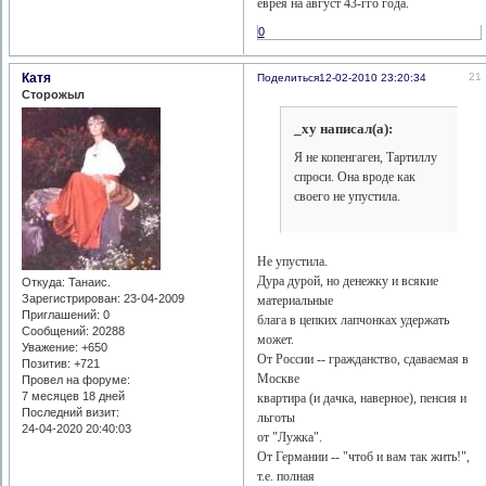
еврея на август 43-гго года.
0
Катя
21
Поделиться
12-02-2010 23:20:34
Сторожыл
_xy написал(а):
Я не копенгаген, Тартиллу
спроси. Она вроде как
своего не упустила.
Не упустила.
Дура дурой, но денежку и всякие
Откуда:
Танаис.
Зарегистрирован
: 23-04-2009
материальные
Приглашений:
0
блага в цепких лапчонках удержать
Сообщений:
20288
может.
Уважение:
+650
От России -- гражданство, сдаваемая в
Позитив:
+721
Москве
Провел на форуме:
7 месяцев 18 дней
квартира (и дачка, наверное), пенсия и
Последний визит:
льготы
24-04-2020 20:40:03
от "Лужка".
От Германии -- "чтоб и вам так жить!",
т.е. полная