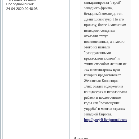
санкцианировал "герой"
Последний визит:
западного фронта,
24-04-2020 20:40:03
бездарный командир ген.
Двайт Еизенгауер. По его
приказу, более 4 милионам
немецким солдатам
отказали статус
военнопленных, а в место
этого их назвали
"разоруженными
вражескими силами" и
таким способом лешили их
тех елементарных прав
которых предостовляет
Женевская Конвенция.
Этих солдат содержали в
концлагерях и исползовали
рабами в послевоенные
годы как "возмещение
ущерба" в многих странах
западной Европы.
http://garejeli.livejournal.com/
И там же: