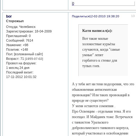
0
bor
13
Поделиться
12-02-2010 19:38:20
Сторожыл
Откуда:
Челябинск
Катя написал(а):
Зарегистрирован
: 18-04-2009
Приглашений:
0
Вот такие милые
Сообщений:
7614
холокостные курьёзы
Уважение:
+98
случаются, когда "самые
Позитив:
+148
Пол: [взломанный сайт]
умные" лепят
Возраст:
71
[1955-07-02]
горбатого к стенке для
Провел на форуме:
тупых гоев.
1 месяц 24 дня
Последний визит:
17-11-2012 10:01:32
А у тебя нет ни тени подозрения, что это
обыкновенная антисемитская
провокация? Или таких провокаций в
природе не существует?
У меня остаются сомнения .
Про Освенцим - отдельная тема. Я его
посещал. И Майданек тоже. Встречался
с танкистом Уральского
добровольческого танкового корпуса,
который участвовал в освобождении