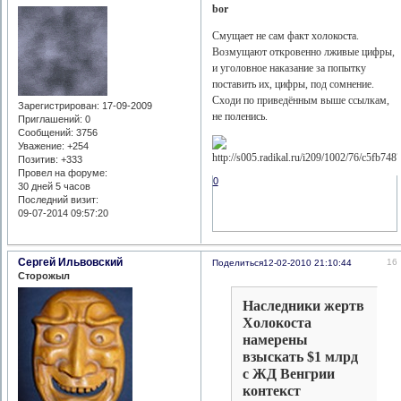
bor
Cмущает не сам факт холокоста.
Возмущают откровенно лживые цифры,
и уголовное наказание за попытку
поставить их, цифры, под сомнение.
Сходи по приведённым выше ссылкам,
Зарегистрирован
: 17-09-2009
не поленись.
Приглашений:
0
Сообщений:
3756
Уважение:
+254
Позитив:
+333
Провел на форуме:
0
30 дней 5 часов
Последний визит:
09-07-2014 09:57:20
Сергей Ильвовский
16
Поделиться
12-02-2010 21:10:44
Сторожыл
Наследники жертв
Холокоста
намерены
взыскать $1 млрд
с ЖД Венгрии
контекст