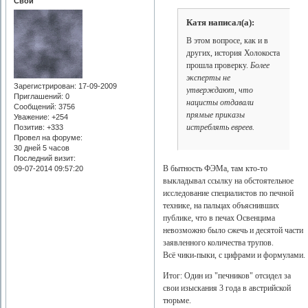
Свой
Катя написал(а):
В этом вопросе, как и в
других, история Холокоста
прошла проверку.
Более
эксперты не
Зарегистрирован
: 17-09-2009
утверждают, что
Приглашений:
0
нацисты отдавали
Сообщений:
3756
прямые приказы
Уважение:
+254
истреблять евреев.
Позитив:
+333
Провел на форуме:
30 дней 5 часов
Последний визит:
В бытность ФЭМа, там кто-то
09-07-2014 09:57:20
выкладывал ссылку на обстоятельное
исследование специалистов по печной
технике, на пальцах объяснивших
публике, что в печах Освенцима
невозможно было сжечь и десятой части
заявленного количества трупов.
Всё чики-пыки, с цифрами и формулами.
Итог: Один из "печников" отсидел за
свои изыскания 3 года в австрийской
тюрьме.