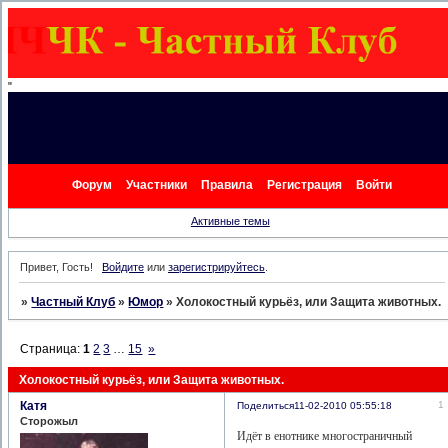
"
Форум
Участники
Правила
Регистрация
Войти
Активные темы
Привет, Гость!
Войдите
или
зарегистрируйтесь
.
»
Частный Клуб
»
Юмор
»
Холокостный курьёз, или Защита животных.
Страница:
1
2
3
…
15
»
Холокостный курьёз, или Защита животных.
Катя
1
Поделиться
11-02-2010 05:55:18
Сторожыл
Идёт в енотнике многостраничный