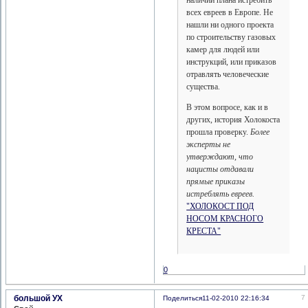
наличии плана истребить
всех евреев в Европе. Не
нашли ни одного проекта
по строительству газовых
камер для людей или
инструкций, или приказов
отравлять человеческие
существа.
В этом вопросе, как и в
других, история Холокоста
прошла проверку.
Более
эксперты не
утверждают, что
нацисты отдавали
прямые приказы
истреблять евреев.
"ХОЛОКОСТ ПОД
НОСОМ КРАСНОГО
КРЕСТА"
0
большой УХ
7
Поделиться
11-02-2010 22:16:34