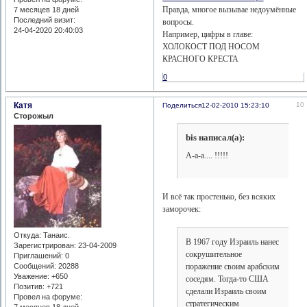
Правда, многое вызывае недоумённые
7 месяцев 18 дней
Последний визит:
вопросы.
24-04-2020 20:40:03
Например, цифры в главе:
ХОЛОКОСТ ПОД НОСОМ
КРАСНОГО КРЕСТА
0
Катя
10
Поделиться
12-02-2010 15:23:10
Сторожыл
bis написал(а):
А-а-а.... !!!!!
И всё так простенько, без всяких
заморочек:
Откуда:
Танаис.
В 1967 году Израиль нанес
Зарегистрирован
: 23-04-2009
сокрушительное
Приглашений:
0
Сообщений:
20288
поражение своим арабским
Уважение:
+650
соседям. Тогда-то США
Позитив:
+721
сделали Израиль своим
Провел на форуме:
стратегическим
7 месяцев 18 дней