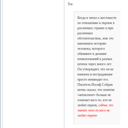
Хм.
Когда я читал о жестокости
по отношению к евреям в
различных странах и при
различных
обстоятельствах, мне это
напомнило историю
человека, которого
обвиняют в дюжине
изнасилований в разных
штатах через много лет.
Он утверждает, что он не
виновен и пострадавшие
просто ненавидят его.
Писатель Иосиф Собран
метко сказал, что понятие
«антисемит» больше не
означает кого-то, кто не
любит евреев,
сейчас это
значит «кто-то кого не
любят евреи
».