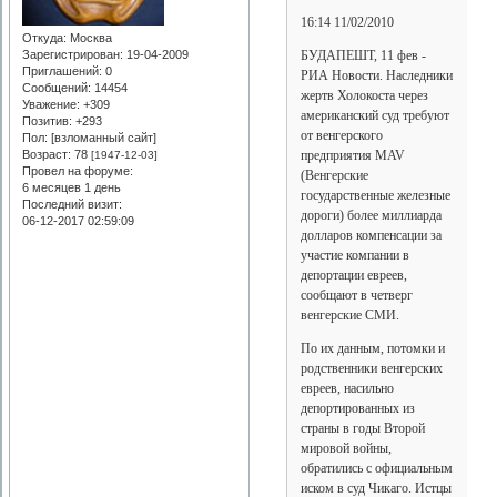
16:14 11/02/2010
Откуда:
Москва
БУДАПЕШТ, 11 фев -
Зарегистрирован
: 19-04-2009
Приглашений:
0
РИА Новости. Наследники
Сообщений:
14454
жертв Холокоста через
Уважение:
+309
американский суд требуют
Позитив:
+293
от венгерского
Пол: [взломанный сайт]
предприятия MAV
Возраст:
78
[1947-12-03]
Провел на форуме:
(Венгерские
6 месяцев 1 день
государственные железные
Последний визит:
дороги) более миллиарда
06-12-2017 02:59:09
долларов компенсации за
участие компании в
депортации евреев,
сообщают в четверг
венгерские СМИ.
По их данным, потомки и
родственники венгерских
евреев, насильно
депортированных из
страны в годы Второй
мировой войны,
обратились с официальным
иском в суд Чикаго. Истцы