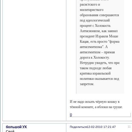
расистского и
милитаристкого
образования совершаются
под идеологический
процент с Холокоста.
Антисионизм, как заявил
президент Израиля Моше
Кацав, есть просто “форма
антисемитизма”. А
антисемитизм – прямая
дорога к Холокосту.
Нетрудно увидеть, что при
таком подходе любая
критика израильской
политики оказывается под
запретом.
И не надо искать чёрную кошку в
тёмной комнате, а яблоки на груше.
0
большой УХ
11
Поделиться
12-02-2010 17:21:47
Свой