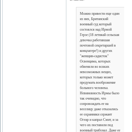
Можно привести еще один
из них, Британский
военный суд который
состоялся над Ирмой
Герзе (18 летняай сельская
девочка работавшая
почтовой секретаршей в
концлагере!) и других
"женщин-садисток"
Освенцима, которых
обвеняли во всяких
невозможных вещях,
которых только может
предумать вооброжение
больного человека.
Невиновность Ирмы было
так очевидно, что
сопровождать ее на
веселицу даже отказались
ее охранники сержант
Огеар и капрал Смит, и за
чего их поставили под
военный трибунал. Даже ее