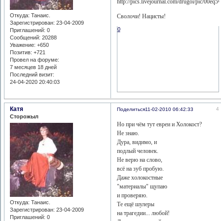
Откуда:
Танаис.
Сволочи! Нацисты!
Зарегистрирован
: 23-04-2009
0
Приглашений:
0
Сообщений:
20288
Уважение:
+650
Позитив:
+721
Провел на форуме:
7 месяцев 18 дней
Последний визит:
24-04-2020 20:40:03
Катя
4
Поделиться
11-02-2010 06:42:33
Сторожыл
Но при чём тут евреи и Холокост?
Не знаю.
Дура, видимо, и
подлый человек.
Не верю на слово,
всё на зуб пробую.
Даже холокостные
"материалы" щупаю
и проверяю.
Откуда:
Танаис.
Те ещё шулеры
Зарегистрирован
: 23-04-2009
на трагедии... любой!
Приглашений:
0