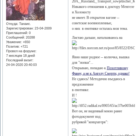
Никакого отношения к доктору Менгеле
и Холокосту
не имеет. В открытом вагоне --
советские военнопленные,
Откуда:
Танаис.
о них в енотнике осталась моя тема.
Зарегистрирован
: 23-04-2009
Приглашений:
0
Листаю дальше, наталкиваюсь на
Сообщений:
20288
Уважение:
+650
Позитив:
+721
Провел на форуме:
7 месяцев 18 дней
Явно наше родное -- колючка, вышка
Последний визит:
для "попки"...
24-04-2020 20:40:03
Открываю, попадаю к
Похотливому
Фавну, а не к Ангелу Смерти, однако!
Не сдаюсь! Методично въедаюсь в
предложенное
в енотнике.
И !
Вот он, не виденный мною ранее
фотодокумент под
рубрикой "концлагеря":