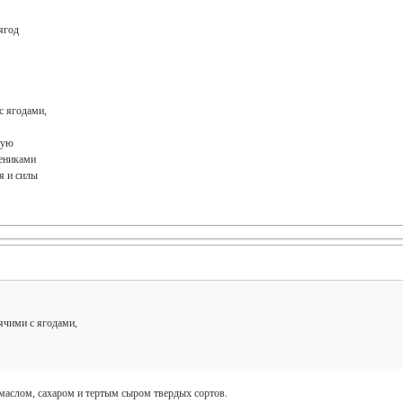
ягод
с ягодами,
тую
рениками
я и силы
ячими с ягодами,
маслом, сахаром и тертым сыром твердых сортов.