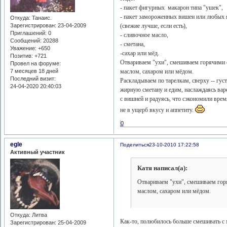
- пакет фигурных макарон типа "ушек",
- пакет замороженных вишен или любых 
Откуда:
Танаис.
Зарегистрирован
: 23-04-2009
(свежие лучше, если есть),
Приглашений:
0
- сливочное масло,
Сообщений:
20288
- сметана,
Уважение:
+650
-сахар или мёд.
Позитив:
+721
Отвариваем "ухи", смешиваем горячими 
Провел на форуме:
7 месяцев 18 дней
маслом, сахаром или мёдом.
Последний визит:
Раскладываем по тарелкам, сверху -- гус
24-04-2020 20:40:03
жирную сметану и едим, наслаждаясь ва
с вишней и радуясь, что сэкономили врем
не в ущерб вкусу и аппетиту.
0
egle
Поделиться
23-10-2010 17:22:58
Активный участник
Катя написал(а):
Отвариваем "ухи", смешиваем гор
маслом, сахаром или мёдом.
Откуда:
Литва
Как-то, полюбилось больше смешивать с 
Зарегистрирован
: 25-04-2009