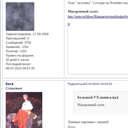
Тоже "экзотика". Сегодня на Нонейме вы
Макаронный салат.
http://nnm.ru/blogs/Ritamargot/nudelsalat/#c
0
Зарегистрирован
: 17-09-2009
Приглашений:
0
Сообщений:
3756
Уважение:
+254
Позитив:
+333
Провел на форуме:
30 дней 5 часов
Последний визит:
09-07-2014 09:57:20
Катя
Поделиться
22-10-2010 16:03:02
Сторожыл
большой УХ написал(а):
Макаронный салат.
Ленивые вареники с вишней.
Надо: