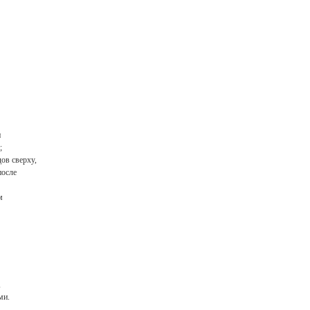
и
;
ов сверху,
после
м
,
ми.