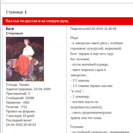
Страница:
1
Паэлья по-русски и на скорую руку.
Катя
Поделиться
10-02-2010 11:30:06
Сторожыл
Надо:
- в заморозке пакет риса с зелёным
горошком, кукурузой, морковкой,
болг. перцем и ещё чего туда
бог положит;
- кусок копчёной курицы;
- пакет морских гадов в
заморозке;
- 1/3 лимона;
Откуда:
Танаис.
- 1/2 стакана чёрных маслин
Зарегистрирован
: 23-04-2009
"в соку";
Приглашений:
0
- 1 луковицу;
Сообщений:
20288
- постное масло по
Уважение:
+650
потребности (любое);
Позитив:
+721
Провел на форуме:
- смесь средиземноморских
7 месяцев 18 дней
травок или что хошь.
Последний визит:
24-04-2020 20:40:03
Готовим:
- на глубокой сковородке прожариваем