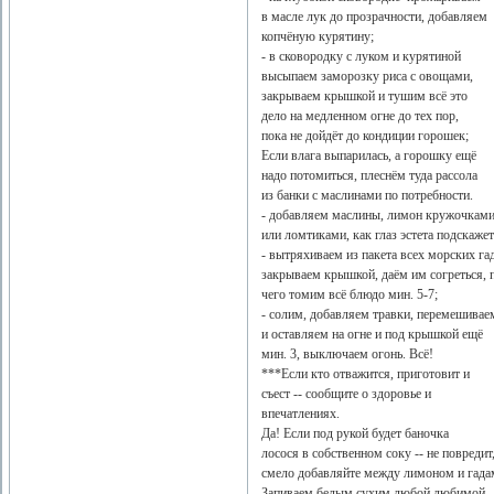
в масле лук до прозрачности, добавляем
копчёную курятину;
- в сковородку с луком и курятиной
высыпаем заморозку риса с овощами,
закрываем крышкой и тушим всё это
дело на медленном огне до тех пор,
пока не дойдёт до кондиции горошек;
Если влага выпарилась, а горошку ещё
надо потомиться, плеснём туда рассола
из банки с маслинами по потребности.
- добавляем маслины, лимон кружочкам
или ломтиками, как глаз эстета подскажет
- вытряхиваем из пакета всех морских гад
закрываем крышкой, даём им согреться, 
чего томим всё блюдо мин. 5-7;
- солим, добавляем травки, перемешивае
и оставляем на огне и под крышкой ещё
мин. 3, выключаем огонь. Всё!
***Если кто отважится, приготовит и
съест -- сообщите о здоровье и
впечатлениях.
Да! Если под рукой будет баночка
лосося в собственном соку -- не повредит
смело добавляйте между лимоном и гада
Запиваем белым сухим любой любимой