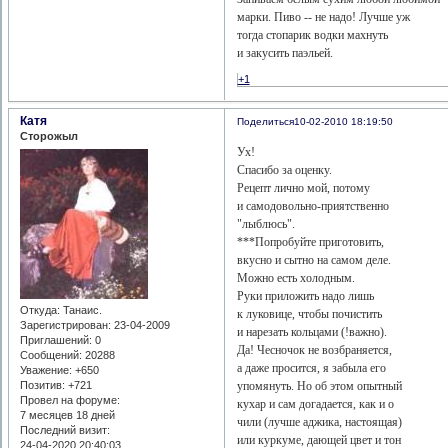
марки. Пиво -- не надо! Лучше уж
тогда стопарик водки махнуть
и закусить паэльей.
+1
Катя
Поделиться
10-02-2010 18:19:50
Сторожыл
Ух!
Спасибо за оценку.
Рецепт лично мой, потому
и самодовольно-приятственно
"лыблюсь".
***Попробуйте приготовить,
вкусно и сытно на самом деле.
Можно есть холодным.
Руки приложить надо лишь
Откуда:
Танаис.
к луковице, чтобы почистить
Зарегистрирован
: 23-04-2009
и нарезать кольцами (!важно).
Приглашений:
0
Да! Чесночок не возбраняется,
Сообщений:
20288
а даже просится, я забыла его
Уважение:
+650
упомянуть. Но об этом опытный
Позитив:
+721
Провел на форуме:
кухар и сам догадается, как и о
7 месяцев 18 дней
чили (лучше аджика, настоящая)
Последний визит:
или куркуме, дающей цвет и тон
24-04-2020 20:40:03