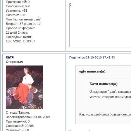
Приглашений:
0
0
Сообщений:
800
Уважение:
+51
Позитив:
+50
Пол: [взломанный сайт]
Возраст:
87
[1938-09-10]
Провел на форуме:
11 дней 2 часа
Последний визит:
10-07-2011 13:03:07
Катя
Поделиться
23-10-2010 17:41:43
Сторожыл
egle написал(а):
Катя написал(а):
Отвариваем "ухи", смешива
маслом, сахаром или мёдом
Откуда:
Танаис.
Как-то, полюбилось больше смешив
Зарегистрирован
: 23-04-2009
Приглашений:
0
Сообщений:
20288
Уважение:
+650