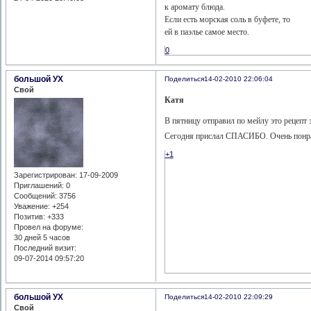
к аромату блюда.
Если есть морская соль в буфете, то
ей в паэлье самое место.
0
большой УХ
Поделиться
14-02-2010 22:06:04
Свой
Катя
В пятницу отправил по мейлу это рецепт 
Сегодня прислал СПАСИБО. Очень понр
+1
Зарегистрирован
: 17-09-2009
Приглашений:
0
Сообщений:
3756
Уважение:
+254
Позитив:
+333
Провел на форуме:
30 дней 5 часов
Последний визит:
09-07-2014 09:57:20
большой УХ
Поделиться
14-02-2010 22:09:29
Свой