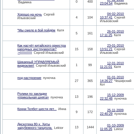
0
400
Вадимка
23:04:54
Вадимка
04-02-2010
Хорошо на ночь
Сергей
4
104
10:37:41
Сергей
Ильвовский
Ильвовский
"Мы смело в бой пойдём
Катя
26-01-2010
5
161
17:11:25
Катя
Как насчёт китайского оркестра
23-01-2010
народных инструментов?
15
158
13:51:21
Сергей
;=))))))))))
Сергей Ильвовский
Ильвовский
Шикарный УПРАВЛЯЕМЫЙ
12-01-2010
1
99
видеоклип!
Сергей Ильвовский
11:21:01
Катя
01-01-2010
под настроение
пуночка
27
365
14:26:27
Чеширский
Кот
Ролики по закладке
15-12-2009
13
196
«прикольная шняга»
пуночка
22:32:48
пуночка
Конни Телбот шести лет...
Инна
25-11-2009
9
172
22:40:29
пуночка
Дискотека 80-х. Хиты
01-10-2009
13
1444
зарубежного танцпола.
Lektor
11:05:26
Lektor