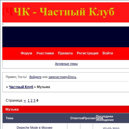
"
Форум
Участники
Правила
Регистрация
Войти
Активные темы
Привет, Гость!
Войдите
или
зарегистрируйтесь
.
»
Частный Клуб
»
Музыка
Страница:
«
1
2
3
4
Музыка
Последнее
Тема
Ответов
Просмотров
сообщение
Depeche Mode в Москве
07-02-2010