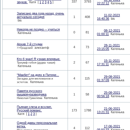
337
3793
звуков.
Катя
[
1
2
3
4
5
]
22:22:12
Катенька
Записано два года назад, очень
11-02-2023
актуально сегодня
1
408
16:40:36
bis
bis
Никогда не поздно -- учиться
08-12-2021
0
81
Катенька
01:00:11
Катенька
Архив 7-й студии
28-11-2021
4
73
алехантф
>>Градский
23:15:05
Катенька
Кто б знал! Я узнаю впервые.
15-11-2021
2
67
Триумф гобоя (дудка такая)
17:31:11
Катенька
Катенька
"Макбет" на днях в Питере...
29-08-2021
4
115
Загадка для меломанов и
01:37:09
Катенька
Катенька
эстетов.
Памяти русского
25-08-2021
рыцаря=разведчика
1
58
00:56:18
Катенька
Катенька
Николая Гумилёва
Пьяная слеза и всхлип.
21-06-2021
Русский романс.
173
1788
13:21:31
Катенька
Катя
[
1
2
3
]
Одной дамы персональная
ветка.
17-06-2021
4
112
05:50:33
Катенька
Музыковед, проректор...