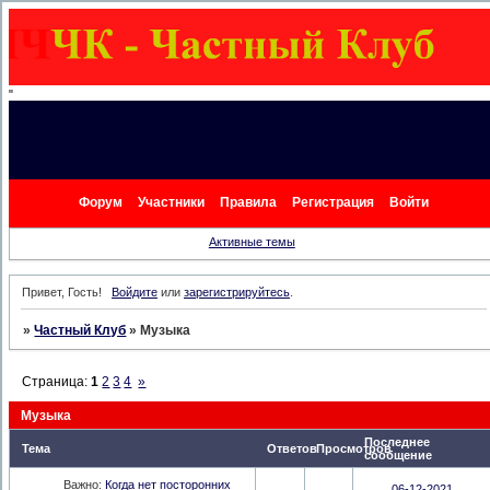
"
Форум
Участники
Правила
Регистрация
Войти
Активные темы
Привет, Гость!
Войдите
или
зарегистрируйтесь
.
»
Частный Клуб
»
Музыка
Страница:
1
2
3
4
»
Музыка
Последнее
Тема
Ответов
Просмотров
сообщение
Важно:
Когда нет посторонних
06-12-2021