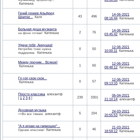
Катенька
Гений гениев Альфред
14-06-2021
43
496
Шнитке...
Катя
08:16:44
Катенька
Больная душа музканта
14-06-2021
2
76
Катенька
на фоне готики!
03:45:42
Катенька
Удачи тебе, Аннушка!
12-06-2021
0
50
Нетребко тоже нужна
10:00:11
Катенька
Катенька
поддержка.
Между прочим... Всякое!
12-06-2021
1
60
Катенька
09:48:12
Катенька
Гп-гоп,скок-скок...
12-06-2021
0
57
Катенька
09:13:33
Катенька
Просто классика
алехантф
06-04-2021
239
3301
[
1
2
3
4
]
21:10:14
алехантф
Духовная музыка
24-03-2021
5
204
алехантф
>>Во все тяжкие
20:55:53
Катенька
"А я играю на гармошке"...
21-03-2021
0
46
Катенька
Однако классика!
18:59:12
Катенька